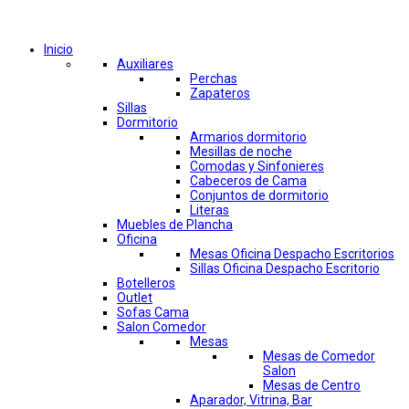
Comprar por categorías
Inicio
Auxiliares
Perchas
Zapateros
Sillas
Dormitorio
Armarios dormitorio
Mesillas de noche
Comodas y Sinfonieres
Cabeceros de Cama
Conjuntos de dormitorio
Literas
Muebles de Plancha
Oficina
Mesas Oficina Despacho Escritorios
Sillas Oficina Despacho Escritorio
Botelleros
Outlet
Sofas Cama
Salon Comedor
Mesas
Mesas de Comedor
Salon
Mesas de Centro
Aparador, Vitrina, Bar