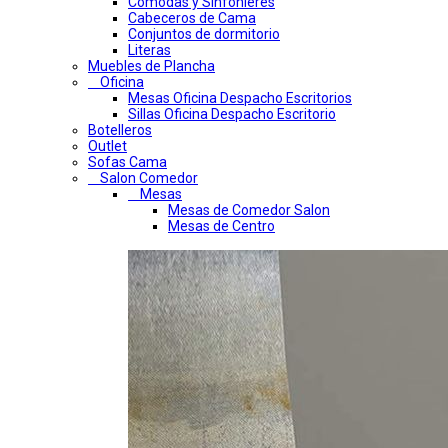
Comodas y Sinfonieres
Cabeceros de Cama
Conjuntos de dormitorio
Literas
Muebles de Plancha
Oficina
Mesas Oficina Despacho Escritorios
Sillas Oficina Despacho Escritorio
Botelleros
Outlet
Sofas Cama
Salon Comedor
Mesas
Mesas de Comedor Salon
Mesas de Centro