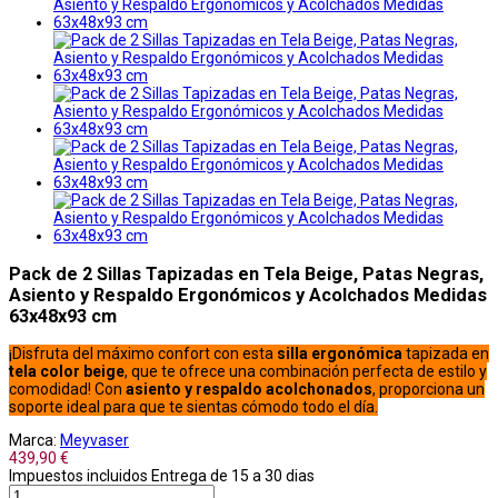
Pack de 2 Sillas Tapizadas en Tela Beige, Patas Negras,
Asiento y Respaldo Ergonómicos y Acolchados Medidas
63x48x93 cm
¡Disfruta del máximo confort con esta
silla ergonómica
tapizada en
tela color beige
, que te ofrece una combinación perfecta de estilo y
comodidad! Con
asiento y respaldo acolchonados
, proporciona un
soporte ideal para que te sientas cómodo todo el día.
Marca:
Meyvaser
439,90 €
Impuestos incluidos
Entrega de 15 a 30 dias