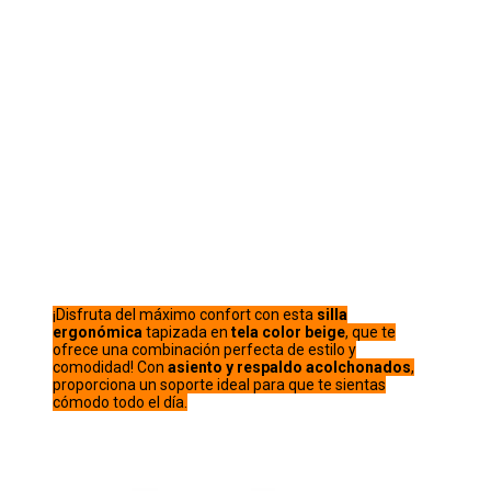
¡Disfruta del máximo confort con esta
silla
ergonómica
tapizada en
tela color beige
, que te
ofrece una combinación perfecta de estilo y
comodidad! Con
asiento y respaldo acolchonados
,
proporciona un soporte ideal para que te sientas
cómodo todo el día.