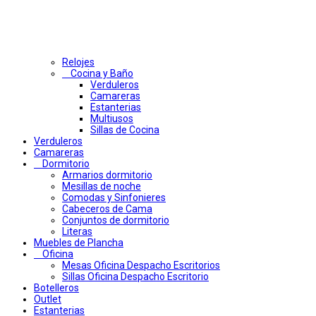
Relojes
Cocina y Baño
Verduleros
Camareras
Estanterias
Multiusos
Sillas de Cocina
Verduleros
Camareras
Dormitorio
Armarios dormitorio
Mesillas de noche
Comodas y Sinfonieres
Cabeceros de Cama
Conjuntos de dormitorio
Literas
Muebles de Plancha
Oficina
Mesas Oficina Despacho Escritorios
Sillas Oficina Despacho Escritorio
Botelleros
Outlet
Estanterias