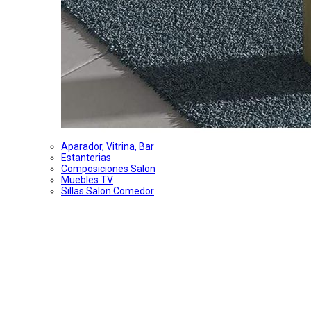
Aparador, Vitrina, Bar
Estanterias
Composiciones Salon
Muebles TV
Sillas Salon Comedor