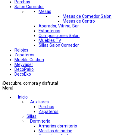
Perchas
Salon Comedor
Mesas
Mesas de Comedor Salon
Mesas de Centro
Aparador, Vitrina, Bar
Estanterias
Composiciones Salon
Muebles TV
Sillas Salon Comedor
Relojes
Zapateros
Mueble Gestion
Meyvaser
DecoPako
DecoEko
¡Descubre, compra y disfruta!
Menú
Inicio
Auxiliares
Perchas
Zapateros
Sillas
Dormitorio
Armarios dormitorio
Mesillas de noche