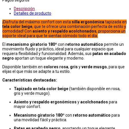
Descripción
Detalles de producto
¡Disfruta del máximo confort con esta
silla ergonómica
tapizada en
tela color beige
, que te ofrece una combinación perfecta de estilo y
comodidad! Con
asiento y respaldo acolchonados
, proporciona un
soporte ideal para que te sientas cómodo todo el día.
El
mecanismo giratorio 180º
con
retorno automático
permite un
movimiento fluido y práctico, ideal para cualquier espacio que
requiera flexibilidad y funcionalidad. Además, sus
patas en acabado
negro
aportan un toque elegante y moderno.
Disponible también en
colores rosa
,
gris
y
verde musgo
, para que
elijas el que más se adapte a tu estilo.
Características destacadas:
Tapizado en tela color beige
(también disponible en rosa,
gris y verde musgo).
Asiento y respaldo ergonómicos
y
acolchonados
para
mayor confort.
Mecanismo giratorio 180º
con
retorno automático
para
una movilidad fácil y práctica.
Patas en acabado negro
, aportando un toque elegante.