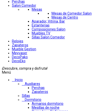
Perchas
Salon Comedor
Mesas
Mesas de Comedor Salon
Mesas de Centro
Aparador, Vitrina, Bar
Estanterias
Composiciones Salon
Muebles TV
Sillas Salon Comedor
Relojes
Zapateros
Mueble Gestion
Meyvaser
DecoPako
DecoEko
¡Descubre, compra y disfruta!
Menú
Inicio
Auxiliares
Perchas
Zapateros
Sillas
Dormitorio
Armarios dormitorio
Mesillas de noche