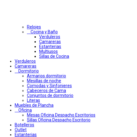
Relojes
Cocina y Baño
Verduleros
Camareras
Estanterias
Multiusos
Sillas de Cocina
Verduleros
Camareras
Dormitorio
Armarios dormitorio
Mesillas de noche
Comodas y Sinfonieres
Cabeceros de Cama
Conjuntos de dormitorio
Literas
Muebles de Plancha
Oficina
Mesas Oficina Despacho Escritorios
Sillas Oficina Despacho Escritorio
Botelleros
Outlet
Estanterias