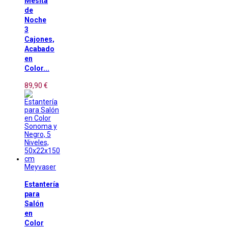
Mesita
de
Noche
3
Cajones,
Acabado
en
Color...
89,90 €
Meyvaser
Estantería
para
Salón
en
Color