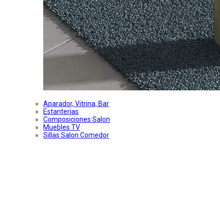
Aparador, Vitrina, Bar
Estanterias
Composiciones Salon
Muebles TV
Sillas Salon Comedor