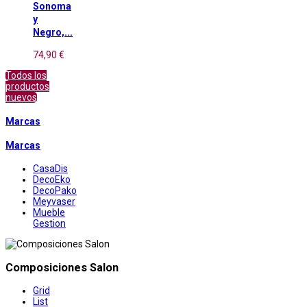
Sonoma
y
Negro,...
74,90 €
Todos los
productos
nuevos
Marcas
Marcas
CasaDis
DecoEko
DecoPako
Meyvaser
Mueble
Gestion
Composiciones Salon
Grid
List