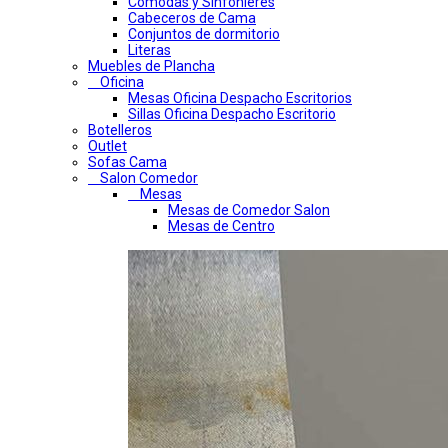
Comodas y Sinfonieres
Cabeceros de Cama
Conjuntos de dormitorio
Literas
Muebles de Plancha
Oficina
Mesas Oficina Despacho Escritorios
Sillas Oficina Despacho Escritorio
Botelleros
Outlet
Sofas Cama
Salon Comedor
Mesas
Mesas de Comedor Salon
Mesas de Centro