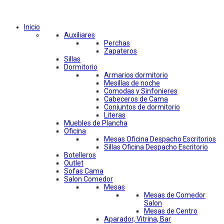
Comprar por categorías
Inicio
Auxiliares
Perchas
Zapateros
Sillas
Dormitorio
Armarios dormitorio
Mesillas de noche
Comodas y Sinfonieres
Cabeceros de Cama
Conjuntos de dormitorio
Literas
Muebles de Plancha
Oficina
Mesas Oficina Despacho Escritorios
Sillas Oficina Despacho Escritorio
Botelleros
Outlet
Sofas Cama
Salon Comedor
Mesas
Mesas de Comedor
Salon
Mesas de Centro
Aparador, Vitrina, Bar