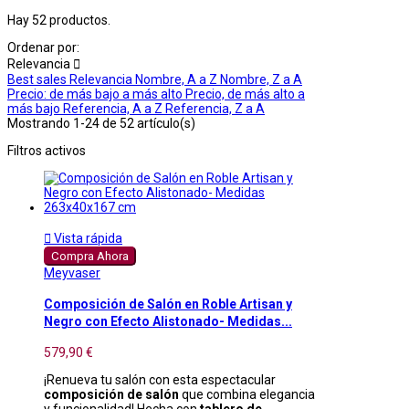
Hay 52 productos.
Ordenar por:
Relevancia

Best sales
Relevancia
Nombre, A a Z
Nombre, Z a A
Precio: de más bajo a más alto
Precio, de más alto a
más bajo
Referencia, A a Z
Referencia, Z a A
Mostrando 1-24 de 52 artículo(s)
Filtros activos

Vista rápida
Compra Ahora
Meyvaser
Composición de Salón en Roble Artisan y
Negro con Efecto Alistonado- Medidas...
579,90 €
¡Renueva tu salón con esta espectacular
composición de salón
que combina elegancia
y funcionalidad! Hecha con
tablero de