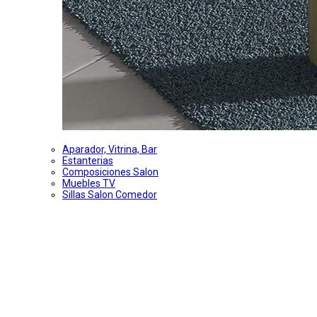
Aparador, Vitrina, Bar
Estanterias
Composiciones Salon
Muebles TV
Sillas Salon Comedor