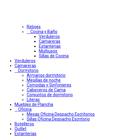
Relojes
Cocina y Baño
Verduleros
Camareras
Estanterias
Multiusos
Sillas de Cocina
Verduleros
Camareras
Dormitorio
Armarios dormitorio
Mesillas de noche
Comodas y Sinfonieres
Cabeceros de Cama
Conjuntos de dormitorio
Literas
Muebles de Plancha
Oficina
Mesas Oficina Despacho Escritorios
Sillas Oficina Despacho Escritorio
Botelleros
Outlet
Estanterias