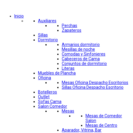
Comprar por categorías
Inicio
Auxiliares
Perchas
Zapateros
Sillas
Dormitorio
Armarios dormitorio
Mesillas de noche
Comodas y Sinfonieres
Cabeceros de Cama
Conjuntos de dormitorio
Literas
Muebles de Plancha
Oficina
Mesas Oficina Despacho Escritorios
Sillas Oficina Despacho Escritorio
Botelleros
Outlet
Sofas Cama
Salon Comedor
Mesas
Mesas de Comedor
Salon
Mesas de Centro
Aparador, Vitrina, Bar