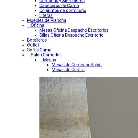
Comodas y Sinfonieres
Cabeceros de Cama
Conjuntos de dormitorio
Literas
Muebles de Plancha
Oficina
Mesas Oficina Despacho Escritorios
Sillas Oficina Despacho Escritorio
Botelleros
Outlet
Sofas Cama
Salon Comedor
Mesas
Mesas de Comedor Salon
Mesas de Centro