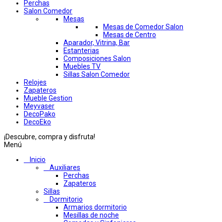
Perchas
Salon Comedor
Mesas
Mesas de Comedor Salon
Mesas de Centro
Aparador, Vitrina, Bar
Estanterias
Composiciones Salon
Muebles TV
Sillas Salon Comedor
Relojes
Zapateros
Mueble Gestion
Meyvaser
DecoPako
DecoEko
¡Descubre, compra y disfruta!
Menú
Inicio
Auxiliares
Perchas
Zapateros
Sillas
Dormitorio
Armarios dormitorio
Mesillas de noche