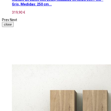
Gris, Medidas: 250 cm...
319,90 €
Prev
Next
close