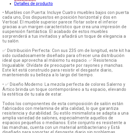
Detalles de producto
• Muebles con Puerta: Incluye Cuatro muebles bajos con puerta
cada uno, Dos dispuestos en posición horizontal y dos en
Vertical. El mueble superior parece flotar sobre el inferior
gracias a un margen característico que crea una impresión de
suspensión fantástica. El acabado de estos muebles
sorprenderá a tus invitados y añadirá un toque de elegancia a
tu salón.
✅ Distribución Perfecta: Con sus 235 cm de longitud, este kit ha
sido cuidadosamente diseñado para ofrecer una distribución
ideal que aprovecha al máximo tu espacio. ✅ Resistencia
Inigualable: Olvídate de preocuparte por rayones y manchas.
Este kit está construido para resistir el desgaste diario,
manteniendo su belleza a lo largo del tiempo.
• ✅ Diseño Moderno: La mezcla perfecta de colores Salerno y
Ártico brinda un toque contemporáneo a tu espacio, elevando
la estética de tu sala de estar.
Todos los componentes de esta composición de salón están
fabricados con melamina de alta calidad, lo que garantiza
resistencia y durabilidad. Su estilo minimalista se adapta a una
amplia variedad de salones, especialmente aquellos de
espacios pequeños o medianos. Este conjunto es resistente a
las manchas, cuenta con un material antibacteriano y Está
diseñado para soportar el desgaste diario sin problemas.