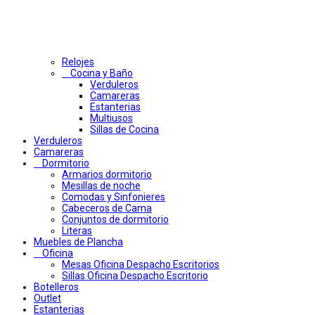
Relojes
Cocina y Baño
Verduleros
Camareras
Estanterias
Multiusos
Sillas de Cocina
Verduleros
Camareras
Dormitorio
Armarios dormitorio
Mesillas de noche
Comodas y Sinfonieres
Cabeceros de Cama
Conjuntos de dormitorio
Literas
Muebles de Plancha
Oficina
Mesas Oficina Despacho Escritorios
Sillas Oficina Despacho Escritorio
Botelleros
Outlet
Estanterias