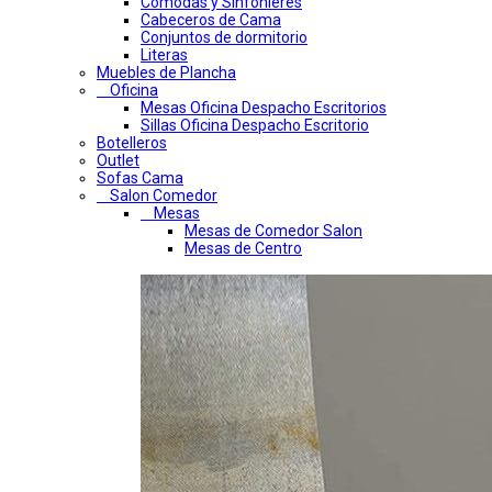
Comodas y Sinfonieres
Cabeceros de Cama
Conjuntos de dormitorio
Literas
Muebles de Plancha
Oficina
Mesas Oficina Despacho Escritorios
Sillas Oficina Despacho Escritorio
Botelleros
Outlet
Sofas Cama
Salon Comedor
Mesas
Mesas de Comedor Salon
Mesas de Centro