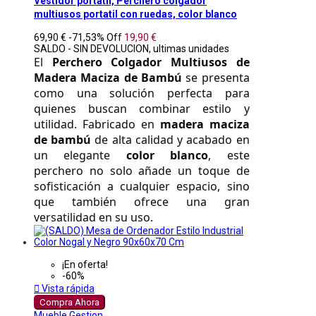
Vestidor portatil, Perchero colgador
multiusos portatil con ruedas, color blanco
69,90 €
-71,53%
Off
19,90 €
SALDO - SIN DEVOLUCION, ultimas unidades
El 
Perchero Colgador Multiusos de 
Madera Maciza de Bambú
 se presenta 
como una solución perfecta para 
quienes buscan combinar estilo y 
utilidad. Fabricado en 
madera maciza 
de bambú
 de alta calidad y acabado en 
un elegante 
color blanco
, este 
perchero no solo añade un toque de 
sofisticación a cualquier espacio, sino 
que también ofrece una gran 
versatilidad en su uso. 
¡En oferta!
-60%

Vista rápida
Compra Ahora
Mueble Gestion