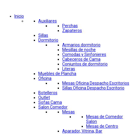
Comprar por categorías
Inicio
Auxiliares
Perchas
Zapateros
Sillas
Dormitorio
Armarios dormitorio
Mesillas de noche
Comodas y Sinfonieres
Cabeceros de Cama
Conjuntos de dormitorio
Literas
Muebles de Plancha
Oficina
Mesas Oficina Despacho Escritorios
Sillas Oficina Despacho Escritorio
Botelleros
Outlet
Sofas Cama
Salon Comedor
Mesas
Mesas de Comedor
Salon
Mesas de Centro
Aparador, Vitrina, Bar