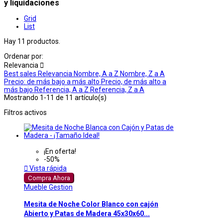
y liquidaciones
Grid
List
Hay 11 productos.
Ordenar por:
Relevancia

Best sales
Relevancia
Nombre, A a Z
Nombre, Z a A
Precio: de más bajo a más alto
Precio, de más alto a
más bajo
Referencia, A a Z
Referencia, Z a A
Mostrando 1-11 de 11 artículo(s)
Filtros activos
¡En oferta!
-50%

Vista rápida
Compra Ahora
Mueble Gestion
Mesita de Noche Color Blanco con cajón
Abierto y Patas de Madera 45x30x60...