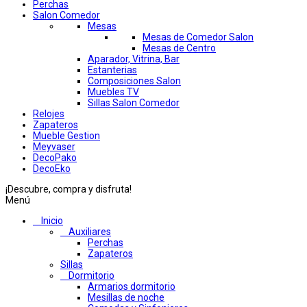
Perchas
Salon Comedor
Mesas
Mesas de Comedor Salon
Mesas de Centro
Aparador, Vitrina, Bar
Estanterias
Composiciones Salon
Muebles TV
Sillas Salon Comedor
Relojes
Zapateros
Mueble Gestion
Meyvaser
DecoPako
DecoEko
¡Descubre, compra y disfruta!
Menú
Inicio
Auxiliares
Perchas
Zapateros
Sillas
Dormitorio
Armarios dormitorio
Mesillas de noche