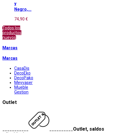
y
Negro,...
74,90 €
Todos los
productos
nuevos
Marcas
Marcas
CasaDis
DecoEko
DecoPako
Meyvaser
Mueble
Gestion
Outlet
Outlet, saldos
___________
__________