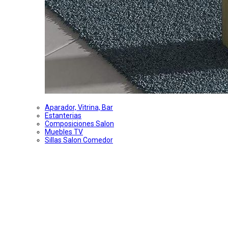
Aparador, Vitrina, Bar
Estanterias
Composiciones Salon
Muebles TV
Sillas Salon Comedor