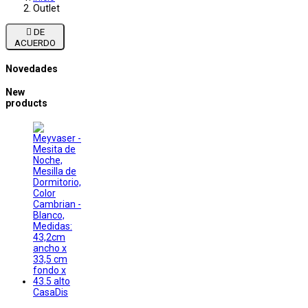
Outlet

DE
ACUERDO
Novedades
New
products
CasaDis