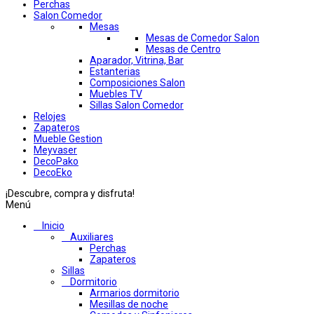
Perchas
Salon Comedor
Mesas
Mesas de Comedor Salon
Mesas de Centro
Aparador, Vitrina, Bar
Estanterias
Composiciones Salon
Muebles TV
Sillas Salon Comedor
Relojes
Zapateros
Mueble Gestion
Meyvaser
DecoPako
DecoEko
¡Descubre, compra y disfruta!
Menú
Inicio
Auxiliares
Perchas
Zapateros
Sillas
Dormitorio
Armarios dormitorio
Mesillas de noche