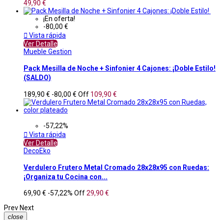
49,90 €
¡En oferta!
-80,00 €

Vista rápida
Ver Detalle
Mueble Gestion
Pack Mesilla de Noche + Sinfonier 4 Cajones: ¡Doble Estilo!
(SALDO)
189,90 €
-80,00 €
Off
109,90 €
-57,22%

Vista rápida
Ver Detalle
DecoEko
Verdulero Frutero Metal Cromado 28x28x95 con Ruedas:
¡Organiza tu Cocina con...
69,90 €
-57,22%
Off
29,90 €
Prev
Next
close