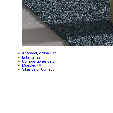
Aparador, Vitrina, Bar
Estanterias
Composiciones Salon
Muebles TV
Sillas Salon Comedor