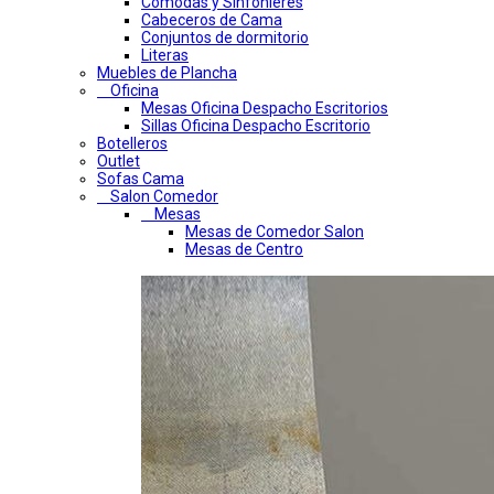
Comodas y Sinfonieres
Cabeceros de Cama
Conjuntos de dormitorio
Literas
Muebles de Plancha
Oficina
Mesas Oficina Despacho Escritorios
Sillas Oficina Despacho Escritorio
Botelleros
Outlet
Sofas Cama
Salon Comedor
Mesas
Mesas de Comedor Salon
Mesas de Centro