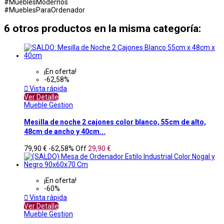
#MueblesModernos
#MueblesParaOrdenador
6 otros productos en la misma categoría:
¡En oferta!
-62,58%

Vista rápida
Ver Detalle
Mueble Gestion
Mesilla de noche 2 cajones color blanco, 55cm de alto,
48cm de ancho y 40cm...
79,90 €
-62,58%
Off
29,90 €
¡En oferta!
-60%

Vista rápida
Ver Detalle
Mueble Gestion