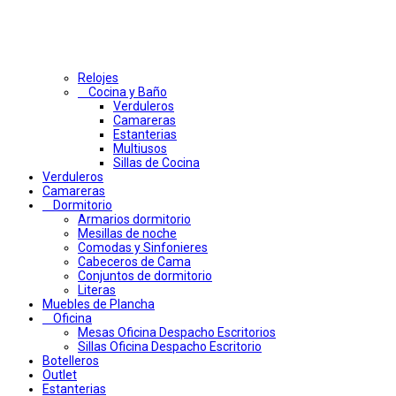
Relojes
Cocina y Baño
Verduleros
Camareras
Estanterias
Multiusos
Sillas de Cocina
Verduleros
Camareras
Dormitorio
Armarios dormitorio
Mesillas de noche
Comodas y Sinfonieres
Cabeceros de Cama
Conjuntos de dormitorio
Literas
Muebles de Plancha
Oficina
Mesas Oficina Despacho Escritorios
Sillas Oficina Despacho Escritorio
Botelleros
Outlet
Estanterias