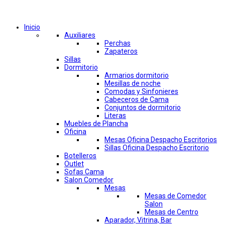
Comprar por categorías
Inicio
Auxiliares
Perchas
Zapateros
Sillas
Dormitorio
Armarios dormitorio
Mesillas de noche
Comodas y Sinfonieres
Cabeceros de Cama
Conjuntos de dormitorio
Literas
Muebles de Plancha
Oficina
Mesas Oficina Despacho Escritorios
Sillas Oficina Despacho Escritorio
Botelleros
Outlet
Sofas Cama
Salon Comedor
Mesas
Mesas de Comedor
Salon
Mesas de Centro
Aparador, Vitrina, Bar