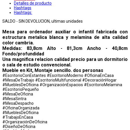
Detalles de producto
Hashtags
Hashtags:
SALDO - SIN DEVOLUCION, ultimas unidades
Mesa para ordenador auxiliar o infantil fabricada con
estructura metalica blanca y melamina de alta calidad
color cambria.
Medidas: 83,8cm Alto - 81,3cm Ancho - 40,8cm
Fondo/profundidad
Una magnifica relacion calidad precio para un dormitorio
o sala de estudio convencional.
Mueble en Kit, Montaje sencillo. dos personas
#EscritorioConEstantes #EscritorioModerno #OficinaEnCasa
#MesaDeTrabajo #EscritorioMultifuncional #DecoraciónHogar
#MueblesDeOficina #OrganizaciónEspacios #EscritorioMelamina
#EscritorioPequeño
#MesaDeOficina
#MesaSintra
#MesaDespacho
#OficinaOrganizada
#MueblesDeOficina
#TrabajoEnCasa
#OrganizaciónDeOficina
#DiseñoDeOficina