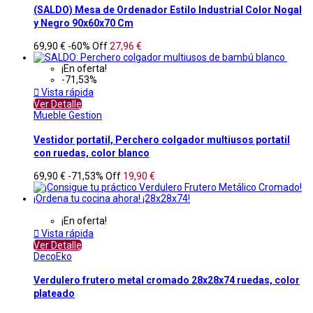
(SALDO) Mesa de Ordenador Estilo Industrial Color Nogal
y Negro 90x60x70 Cm
69,90 €
-60%
Off
27,96 €
¡En oferta!
-71,53%

Vista rápida
Ver Detalle
Mueble Gestion
Vestidor portatil, Perchero colgador multiusos portatil
con ruedas, color blanco
69,90 €
-71,53%
Off
19,90 €
¡En oferta!

Vista rápida
Ver Detalle
DecoEko
Verdulero frutero metal cromado 28x28x74 ruedas, color
plateado