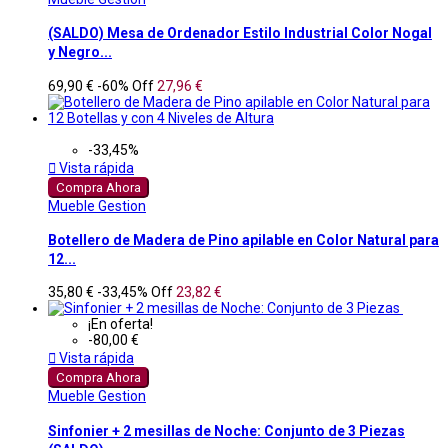
(SALDO) Mesa de Ordenador Estilo Industrial Color Nogal
y Negro...
69,90 €
-60%
Off
27,96 €
-33,45%

Vista rápida
Compra Ahora
Mueble Gestion
Botellero de Madera de Pino apilable en Color Natural para
12...
35,80 €
-33,45%
Off
23,82 €
¡En oferta!
-80,00 €

Vista rápida
Compra Ahora
Mueble Gestion
Sinfonier + 2 mesillas de Noche: Conjunto de 3 Piezas