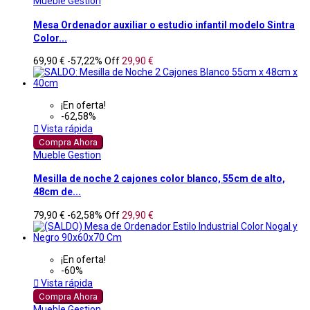
Mueble Gestion
Mesa Ordenador auxiliar o estudio infantil modelo Sintra
Color...
69,90 €
-57,22%
Off
29,90 €
¡En oferta!
-62,58%

Vista rápida
Compra Ahora
Mueble Gestion
Mesilla de noche 2 cajones color blanco, 55cm de alto,
48cm de...
79,90 €
-62,58%
Off
29,90 €
¡En oferta!
-60%

Vista rápida
Compra Ahora
Mueble Gestion