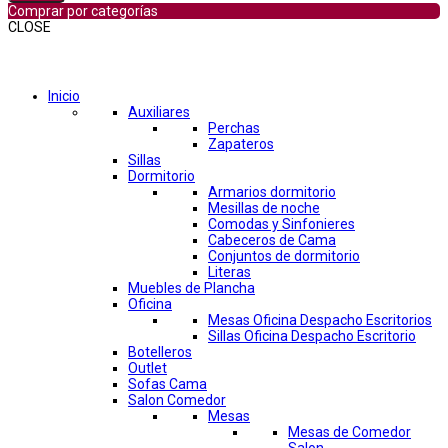
Comprar por categorías
CLOSE
Comprar por categorías
Inicio
Auxiliares
Perchas
Zapateros
Sillas
Dormitorio
Armarios dormitorio
Mesillas de noche
Comodas y Sinfonieres
Cabeceros de Cama
Conjuntos de dormitorio
Literas
Muebles de Plancha
Oficina
Mesas Oficina Despacho Escritorios
Sillas Oficina Despacho Escritorio
Botelleros
Outlet
Sofas Cama
Salon Comedor
Mesas
Mesas de Comedor
Salon