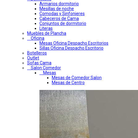
Armarios dormitorio
Mesillas de noche
Comodas y Sinfonieres
Cabeceros de Cama
Conjuntos de dormitorio
Literas
Muebles de Plancha
Oficina
Mesas Oficina Despacho Escritorios
Sillas Oficina Despacho Escritorio
Botelleros
Outlet
Sofas Cama
Salon Comedor
Mesas
Mesas de Comedor Salon
Mesas de Centro