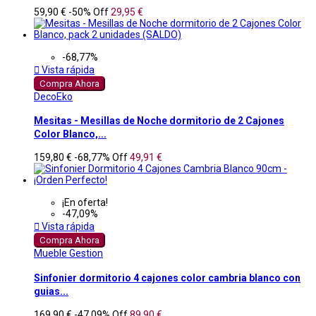
59,90 €
-50%
Off
29,95 €
-68,77%

Vista rápida
Compra Ahora
DecoEko
Mesitas - Mesillas de Noche dormitorio de 2 Cajones
Color Blanco,...
159,80 €
-68,77%
Off
49,91 €
¡En oferta!
-47,09%

Vista rápida
Compra Ahora
Mueble Gestion
Sinfonier dormitorio 4 cajones color cambria blanco con
guias...
169,90 €
-47,09%
Off
89,90 €