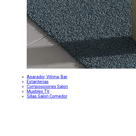
Aparador, Vitrina, Bar
Estanterias
Composiciones Salon
Muebles TV
Sillas Salon Comedor