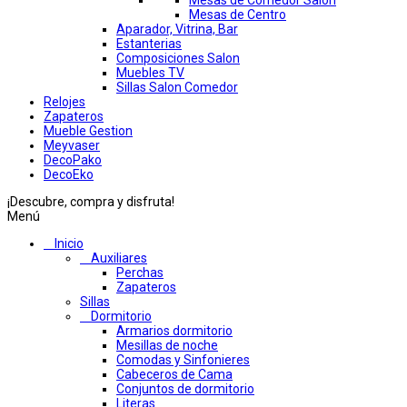
Mesas de Comedor Salon
Mesas de Centro
Aparador, Vitrina, Bar
Estanterias
Composiciones Salon
Muebles TV
Sillas Salon Comedor
Relojes
Zapateros
Mueble Gestion
Meyvaser
DecoPako
DecoEko
¡Descubre, compra y disfruta!
Menú
Inicio
Auxiliares
Perchas
Zapateros
Sillas
Dormitorio
Armarios dormitorio
Mesillas de noche
Comodas y Sinfonieres
Cabeceros de Cama
Conjuntos de dormitorio
Literas