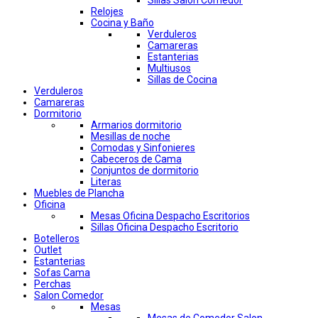
Sillas Salon Comedor
Relojes
Cocina y Baño
Verduleros
Camareras
Estanterias
Multiusos
Sillas de Cocina
Verduleros
Camareras
Dormitorio
Armarios dormitorio
Mesillas de noche
Comodas y Sinfonieres
Cabeceros de Cama
Conjuntos de dormitorio
Literas
Muebles de Plancha
Oficina
Mesas Oficina Despacho Escritorios
Sillas Oficina Despacho Escritorio
Botelleros
Outlet
Estanterias
Sofas Cama
Perchas
Salon Comedor
Mesas