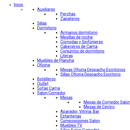
Inicio
Auxiliares
Perchas
Zapateros
Sillas
Dormitorio
Armarios dormitorio
Mesillas de noche
Comodas y Sinfonieres
Cabeceros de Cama
Conjuntos de dormitorio
Literas
Muebles de Plancha
Oficina
Mesas Oficina Despacho Escritorios
Sillas Oficina Despacho Escritorio
Botelleros
Outlet
Sofas Cama
Salon Comedor
Mesas
Mesas de Comedor Salo
Mesas de Centro
Aparador, Vitrina, Bar
Estanterias
Composiciones Salon
Muebles TV