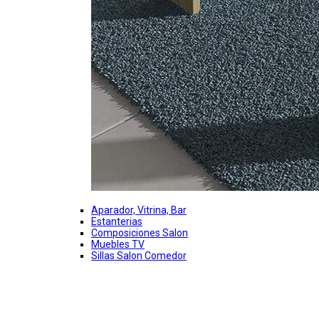
Aparador, Vitrina, Bar
Estanterias
Composiciones Salon
Muebles TV
Sillas Salon Comedor