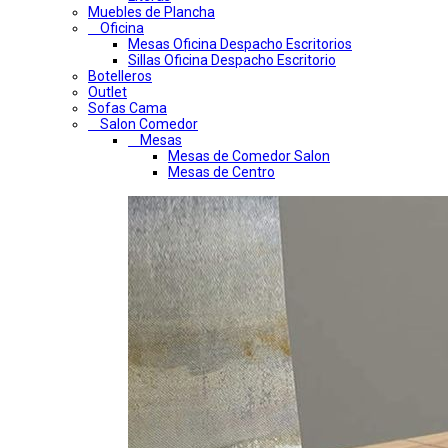
Muebles de Plancha
Oficina
Mesas Oficina Despacho Escritorios
Sillas Oficina Despacho Escritorio
Botelleros
Outlet
Sofas Cama
Salon Comedor
Mesas
Mesas de Comedor Salon
Mesas de Centro