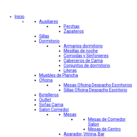
Comprar por categorías
Inicio
Auxiliares
Perchas
Zapateros
Sillas
Dormitorio
Armarios dormitorio
Mesillas de noche
Comodas y Sinfonieres
Cabeceros de Cama
Conjuntos de dormitorio
Literas
Muebles de Plancha
Oficina
Mesas Oficina Despacho Escritorios
Sillas Oficina Despacho Escritorio
Botelleros
Outlet
Sofas Cama
Salon Comedor
Mesas
Mesas de Comedor
Salon
Mesas de Centro
Aparador, Vitrina, Bar