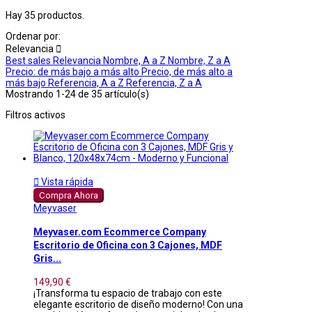
Hay 35 productos.
Ordenar por:
Relevancia

Best sales
Relevancia
Nombre, A a Z
Nombre, Z a A
Precio: de más bajo a más alto
Precio, de más alto a
más bajo
Referencia, A a Z
Referencia, Z a A
Mostrando 1-24 de 35 artículo(s)
Filtros activos

Vista rápida
Compra Ahora
Meyvaser
Meyvaser.com Ecommerce Company
Escritorio de Oficina con 3 Cajones, MDF
Gris...
149,90 €
¡Transforma tu espacio de trabajo con este
elegante escritorio de diseño moderno! Con una