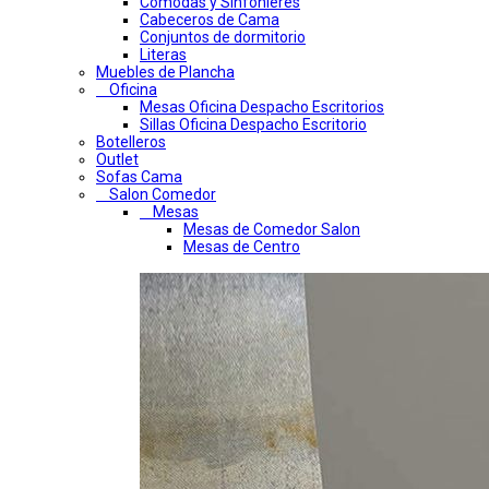
Comodas y Sinfonieres
Cabeceros de Cama
Conjuntos de dormitorio
Literas
Muebles de Plancha
Oficina
Mesas Oficina Despacho Escritorios
Sillas Oficina Despacho Escritorio
Botelleros
Outlet
Sofas Cama
Salon Comedor
Mesas
Mesas de Comedor Salon
Mesas de Centro