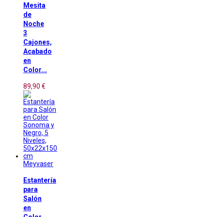
Mesita
de
Noche
3
Cajones,
Acabado
en
Color...
89,90 €
Meyvaser
Estantería
para
Salón
en