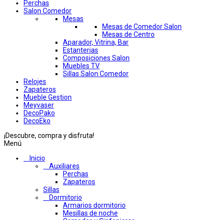
Perchas
Salon Comedor
Mesas
Mesas de Comedor Salon
Mesas de Centro
Aparador, Vitrina, Bar
Estanterias
Composiciones Salon
Muebles TV
Sillas Salon Comedor
Relojes
Zapateros
Mueble Gestion
Meyvaser
DecoPako
DecoEko
¡Descubre, compra y disfruta!
Menú
Inicio
Auxiliares
Perchas
Zapateros
Sillas
Dormitorio
Armarios dormitorio
Mesillas de noche