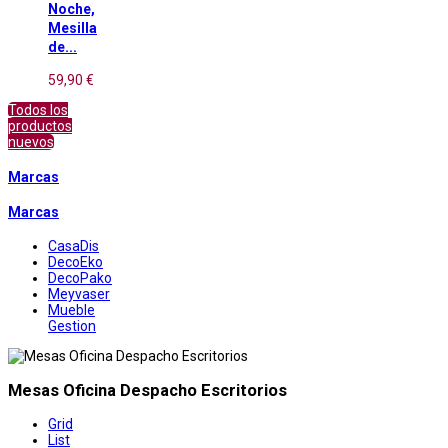
Noche,
Mesilla
de...
59,90 €
Todos los
productos
nuevos
Marcas
Marcas
CasaDis
DecoEko
DecoPako
Meyvaser
Mueble
Gestion
Mesas Oficina Despacho Escritorios
Grid
List