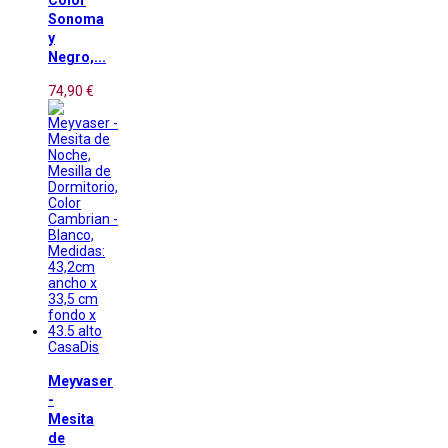
Color
Sonoma
y
Negro,...
74,90 €
CasaDis
Meyvaser
-
Mesita
de