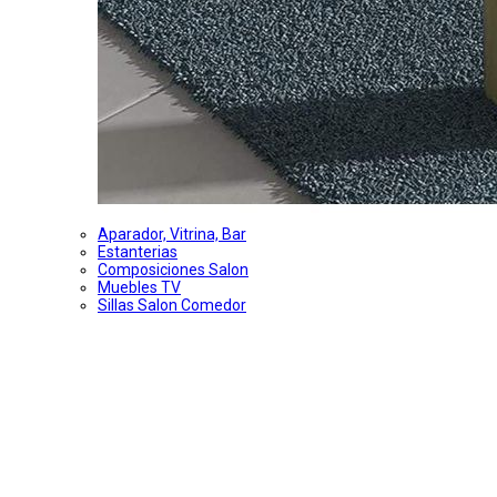
Aparador, Vitrina, Bar
Estanterias
Composiciones Salon
Muebles TV
Sillas Salon Comedor