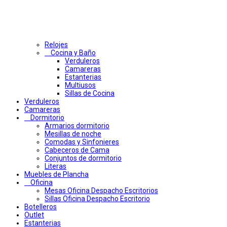
Relojes
Cocina y Baño
Verduleros
Camareras
Estanterias
Multiusos
Sillas de Cocina
Verduleros
Camareras
Dormitorio
Armarios dormitorio
Mesillas de noche
Comodas y Sinfonieres
Cabeceros de Cama
Conjuntos de dormitorio
Literas
Muebles de Plancha
Oficina
Mesas Oficina Despacho Escritorios
Sillas Oficina Despacho Escritorio
Botelleros
Outlet
Estanterias