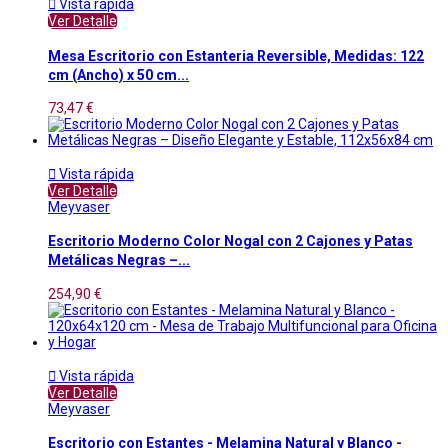

Vista rápida
Ver Detalle
Mesa Escritorio con Estanteria Reversible, Medidas: 122
cm (Ancho) x 50 cm...
73,47 €

Vista rápida
Ver Detalle
Meyvaser
Escritorio Moderno Color Nogal con 2 Cajones y Patas
Metálicas Negras –...
254,90 €

Vista rápida
Ver Detalle
Meyvaser
Escritorio con Estantes - Melamina Natural y Blanco -