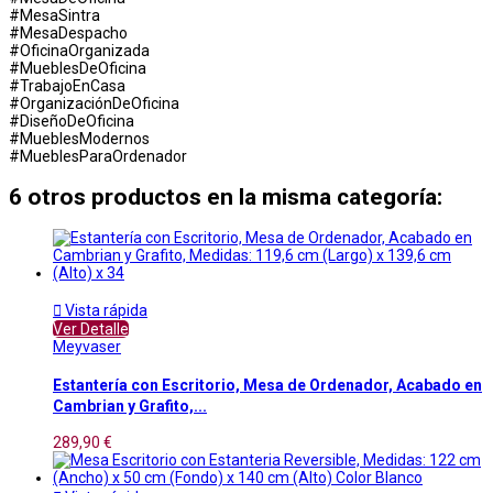
#MesaSintra
#MesaDespacho
#OficinaOrganizada
#MueblesDeOficina
#TrabajoEnCasa
#OrganizaciónDeOficina
#DiseñoDeOficina
#MueblesModernos
#MueblesParaOrdenador
6 otros productos en la misma categoría:

Vista rápida
Ver Detalle
Meyvaser
Estantería con Escritorio, Mesa de Ordenador, Acabado en
Cambrian y Grafito,...
289,90 €