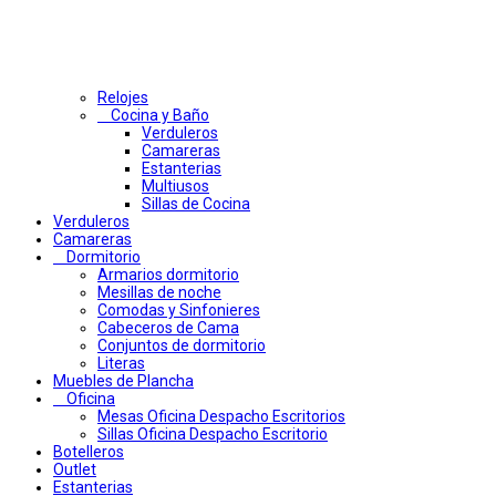
Relojes
Cocina y Baño
Verduleros
Camareras
Estanterias
Multiusos
Sillas de Cocina
Verduleros
Camareras
Dormitorio
Armarios dormitorio
Mesillas de noche
Comodas y Sinfonieres
Cabeceros de Cama
Conjuntos de dormitorio
Literas
Muebles de Plancha
Oficina
Mesas Oficina Despacho Escritorios
Sillas Oficina Despacho Escritorio
Botelleros
Outlet
Estanterias