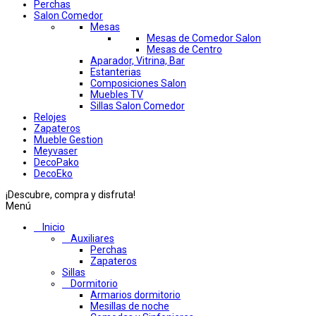
Perchas
Salon Comedor
Mesas
Mesas de Comedor Salon
Mesas de Centro
Aparador, Vitrina, Bar
Estanterias
Composiciones Salon
Muebles TV
Sillas Salon Comedor
Relojes
Zapateros
Mueble Gestion
Meyvaser
DecoPako
DecoEko
¡Descubre, compra y disfruta!
Menú
Inicio
Auxiliares
Perchas
Zapateros
Sillas
Dormitorio
Armarios dormitorio
Mesillas de noche