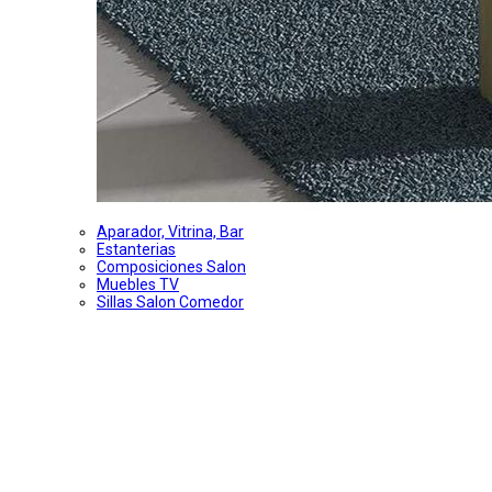
Aparador, Vitrina, Bar
Estanterias
Composiciones Salon
Muebles TV
Sillas Salon Comedor