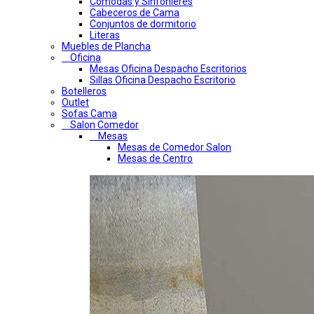
Comodas y Sinfonieres
Cabeceros de Cama
Conjuntos de dormitorio
Literas
Muebles de Plancha
Oficina
Mesas Oficina Despacho Escritorios
Sillas Oficina Despacho Escritorio
Botelleros
Outlet
Sofas Cama
Salon Comedor
Mesas
Mesas de Comedor Salon
Mesas de Centro