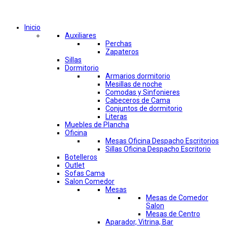
Comprar por categorías
Inicio
Auxiliares
Perchas
Zapateros
Sillas
Dormitorio
Armarios dormitorio
Mesillas de noche
Comodas y Sinfonieres
Cabeceros de Cama
Conjuntos de dormitorio
Literas
Muebles de Plancha
Oficina
Mesas Oficina Despacho Escritorios
Sillas Oficina Despacho Escritorio
Botelleros
Outlet
Sofas Cama
Salon Comedor
Mesas
Mesas de Comedor
Salon
Mesas de Centro
Aparador, Vitrina, Bar