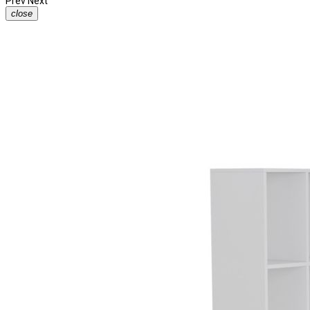
Prev
Next
close