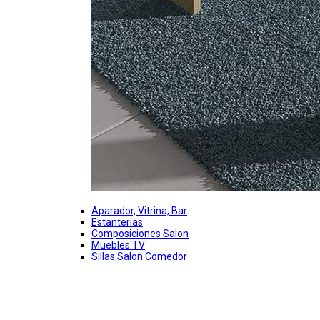
Aparador, Vitrina, Bar
Estanterias
Composiciones Salon
Muebles TV
Sillas Salon Comedor