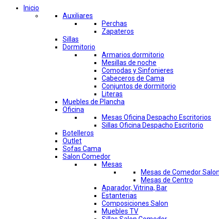
Inicio
Auxiliares
Perchas
Zapateros
Sillas
Dormitorio
Armarios dormitorio
Mesillas de noche
Comodas y Sinfonieres
Cabeceros de Cama
Conjuntos de dormitorio
Literas
Muebles de Plancha
Oficina
Mesas Oficina Despacho Escritorios
Sillas Oficina Despacho Escritorio
Botelleros
Outlet
Sofas Cama
Salon Comedor
Mesas
Mesas de Comedor Salo
Mesas de Centro
Aparador, Vitrina, Bar
Estanterias
Composiciones Salon
Muebles TV