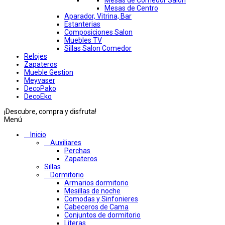
Mesas de Comedor Salon
Mesas de Centro
Aparador, Vitrina, Bar
Estanterias
Composiciones Salon
Muebles TV
Sillas Salon Comedor
Relojes
Zapateros
Mueble Gestion
Meyvaser
DecoPako
DecoEko
¡Descubre, compra y disfruta!
Menú
Inicio
Auxiliares
Perchas
Zapateros
Sillas
Dormitorio
Armarios dormitorio
Mesillas de noche
Comodas y Sinfonieres
Cabeceros de Cama
Conjuntos de dormitorio
Literas