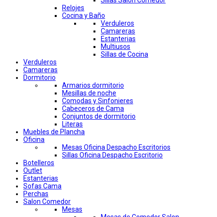
Sillas Salon Comedor
Relojes
Cocina y Baño
Verduleros
Camareras
Estanterias
Multiusos
Sillas de Cocina
Verduleros
Camareras
Dormitorio
Armarios dormitorio
Mesillas de noche
Comodas y Sinfonieres
Cabeceros de Cama
Conjuntos de dormitorio
Literas
Muebles de Plancha
Oficina
Mesas Oficina Despacho Escritorios
Sillas Oficina Despacho Escritorio
Botelleros
Outlet
Estanterias
Sofas Cama
Perchas
Salon Comedor
Mesas