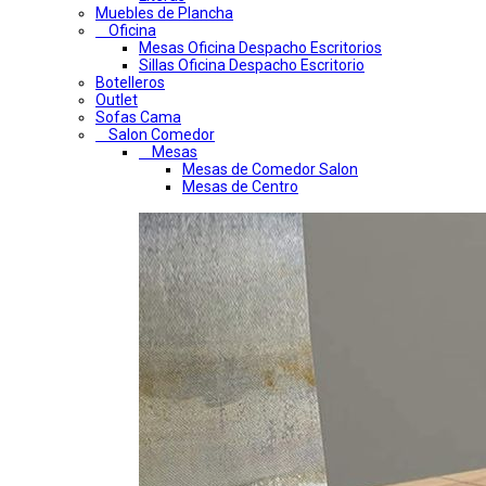
Muebles de Plancha
Oficina
Mesas Oficina Despacho Escritorios
Sillas Oficina Despacho Escritorio
Botelleros
Outlet
Sofas Cama
Salon Comedor
Mesas
Mesas de Comedor Salon
Mesas de Centro