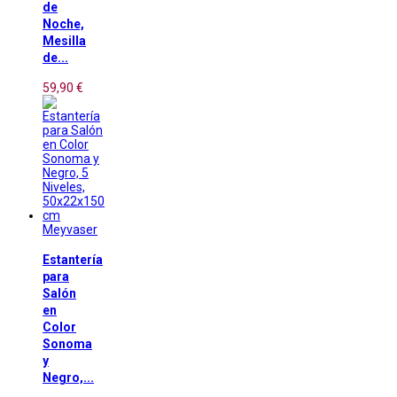
de
Noche,
Mesilla
de...
59,90 €
Meyvaser
Estantería
para
Salón
en
Color
Sonoma
y
Negro,...