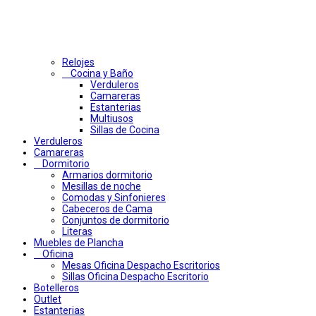
Relojes
Cocina y Baño
Verduleros
Camareras
Estanterias
Multiusos
Sillas de Cocina
Verduleros
Camareras
Dormitorio
Armarios dormitorio
Mesillas de noche
Comodas y Sinfonieres
Cabeceros de Cama
Conjuntos de dormitorio
Literas
Muebles de Plancha
Oficina
Mesas Oficina Despacho Escritorios
Sillas Oficina Despacho Escritorio
Botelleros
Outlet
Estanterias