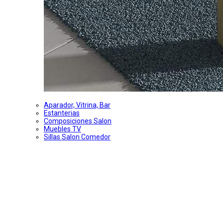
Aparador, Vitrina, Bar
Estanterias
Composiciones Salon
Muebles TV
Sillas Salon Comedor