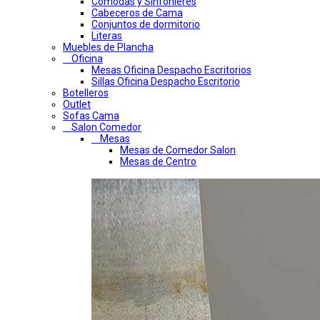
Comodas y Sinfonieres
Cabeceros de Cama
Conjuntos de dormitorio
Literas
Muebles de Plancha
Oficina
Mesas Oficina Despacho Escritorios
Sillas Oficina Despacho Escritorio
Botelleros
Outlet
Sofas Cama
Salon Comedor
Mesas
Mesas de Comedor Salon
Mesas de Centro