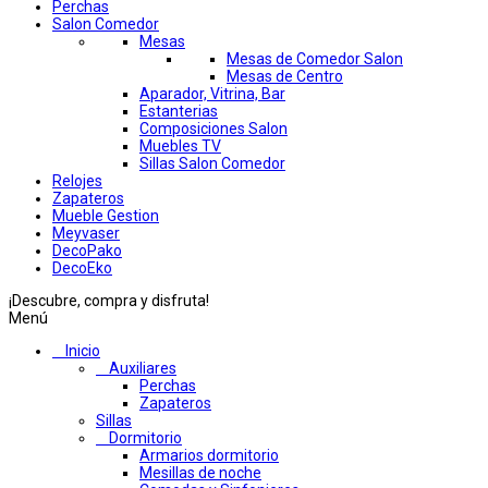
Perchas
Salon Comedor
Mesas
Mesas de Comedor Salon
Mesas de Centro
Aparador, Vitrina, Bar
Estanterias
Composiciones Salon
Muebles TV
Sillas Salon Comedor
Relojes
Zapateros
Mueble Gestion
Meyvaser
DecoPako
DecoEko
¡Descubre, compra y disfruta!
Menú
Inicio
Auxiliares
Perchas
Zapateros
Sillas
Dormitorio
Armarios dormitorio
Mesillas de noche