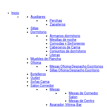
Comprar por categorías
Inicio
Auxiliares
Perchas
Zapateros
Sillas
Dormitorio
Armarios dormitorio
Mesillas de noche
Comodas y Sinfonieres
Cabeceros de Cama
Conjuntos de dormitorio
Literas
Muebles de Plancha
Oficina
Mesas Oficina Despacho Escritorios
Sillas Oficina Despacho Escritorio
Botelleros
Outlet
Sofas Cama
Salon Comedor
Mesas
Mesas de Comedor
Salon
Mesas de Centro
Aparador, Vitrina, Bar