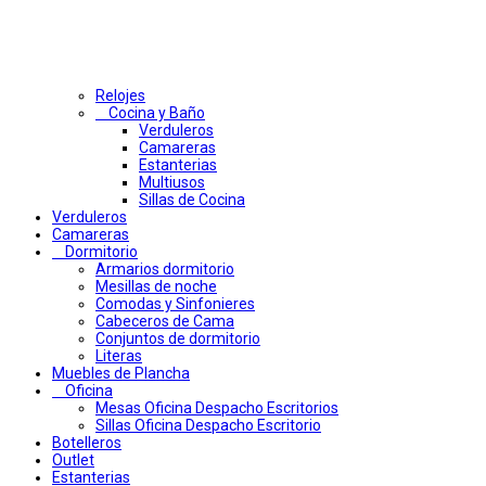
Relojes
Cocina y Baño
Verduleros
Camareras
Estanterias
Multiusos
Sillas de Cocina
Verduleros
Camareras
Dormitorio
Armarios dormitorio
Mesillas de noche
Comodas y Sinfonieres
Cabeceros de Cama
Conjuntos de dormitorio
Literas
Muebles de Plancha
Oficina
Mesas Oficina Despacho Escritorios
Sillas Oficina Despacho Escritorio
Botelleros
Outlet
Estanterias