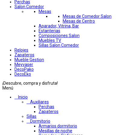
Perchas
Salon Comedor
Mesas
Mesas de Comedor Salon
Mesas de Centro
Aparador, Vitrina, Bar
Estanterias
Composiciones Salon
Muebles TV
Sillas Salon Comedor
Relojes
Zapateros
Mueble Gestion
Meyvaser
DecoPako
DecoEko
¡Descubre, compra y disfruta!
Menú
Inicio
Auxiliares
Perchas
Zapateros
Sillas
Dormitorio
Armarios dormitorio
Mesillas de noche