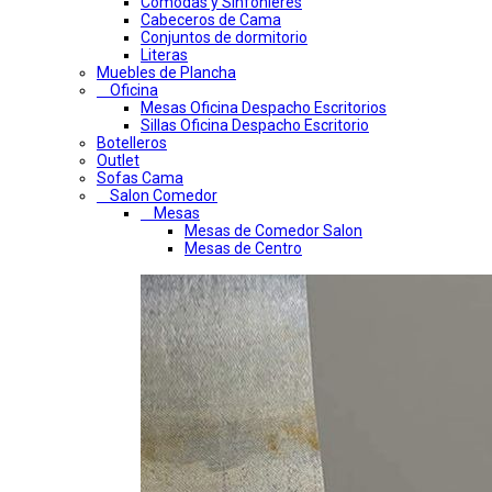
Comodas y Sinfonieres
Cabeceros de Cama
Conjuntos de dormitorio
Literas
Muebles de Plancha
Oficina
Mesas Oficina Despacho Escritorios
Sillas Oficina Despacho Escritorio
Botelleros
Outlet
Sofas Cama
Salon Comedor
Mesas
Mesas de Comedor Salon
Mesas de Centro