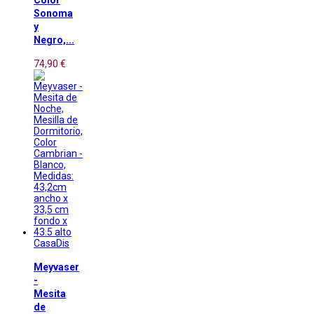
Color
Sonoma
y
Negro,...
74,90 €
CasaDis
Meyvaser
-
Mesita
de