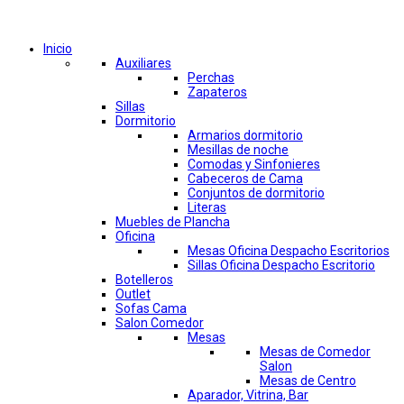
Comprar por categorías
Inicio
Auxiliares
Perchas
Zapateros
Sillas
Dormitorio
Armarios dormitorio
Mesillas de noche
Comodas y Sinfonieres
Cabeceros de Cama
Conjuntos de dormitorio
Literas
Muebles de Plancha
Oficina
Mesas Oficina Despacho Escritorios
Sillas Oficina Despacho Escritorio
Botelleros
Outlet
Sofas Cama
Salon Comedor
Mesas
Mesas de Comedor
Salon
Mesas de Centro
Aparador, Vitrina, Bar