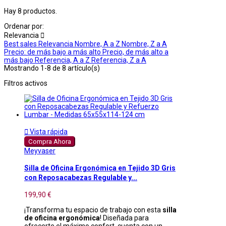
Hay 8 productos.
Ordenar por:
Relevancia

Best sales
Relevancia
Nombre, A a Z
Nombre, Z a A
Precio: de más bajo a más alto
Precio, de más alto a
más bajo
Referencia, A a Z
Referencia, Z a A
Mostrando 1-8 de 8 artículo(s)
Filtros activos

Vista rápida
Compra Ahora
Meyvaser
Silla de Oficina Ergonómica en Tejido 3D Gris
con Reposacabezas Regulable y...
199,90 €
¡Transforma tu espacio de trabajo con esta
silla
de oficina ergonómica
! Diseñada para
ofrecerte el máximo confort, cuenta con un