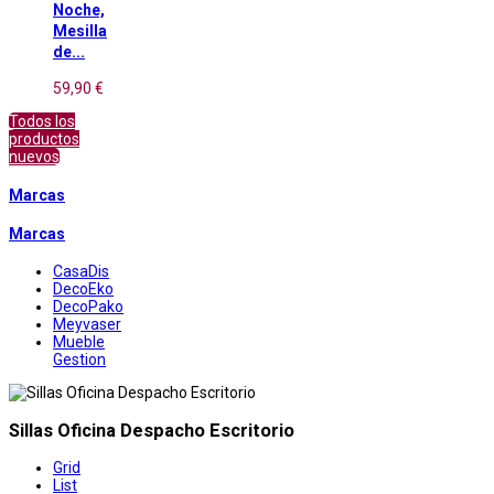
Noche,
Mesilla
de...
59,90 €
Todos los
productos
nuevos
Marcas
Marcas
CasaDis
DecoEko
DecoPako
Meyvaser
Mueble
Gestion
Sillas Oficina Despacho Escritorio
Grid
List