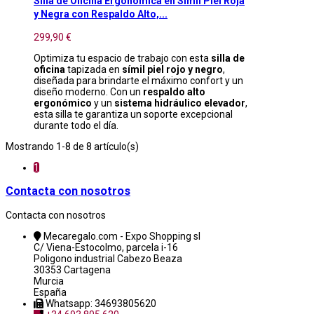
Silla de Oficina Ergonómica en Símil Piel Roja
y Negra con Respaldo Alto,...
299,90 €
Optimiza tu espacio de trabajo con esta
silla de
oficina
tapizada en
símil piel rojo y negro
,
diseñada para brindarte el máximo confort y un
diseño moderno. Con un
respaldo alto
ergonómico
y un
sistema hidráulico elevador
,
esta silla te garantiza un soporte excepcional
durante todo el día.
Mostrando 1-8 de 8 artículo(s)
1
Contacta con nosotros
Contacta con nosotros
Mecaregalo.com - Expo Shopping sl
C/ Viena-Estocolmo, parcela i-16
Poligono industrial Cabezo Beaza
30353 Cartagena
Murcia
España
Whatsapp: 34693805620