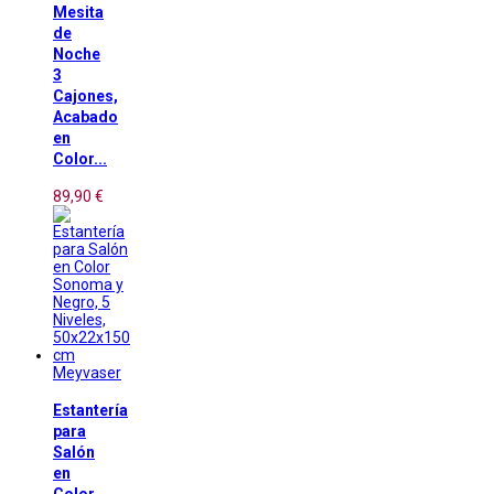
Mesita
de
Noche
3
Cajones,
Acabado
en
Color...
89,90 €
Meyvaser
Estantería
para
Salón
en