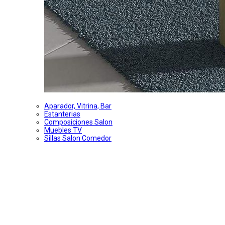
Aparador, Vitrina, Bar
Estanterias
Composiciones Salon
Muebles TV
Sillas Salon Comedor