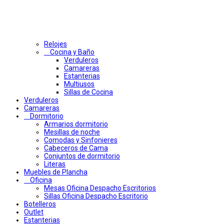
Relojes
Cocina y Baño
Verduleros
Camareras
Estanterias
Multiusos
Sillas de Cocina
Verduleros
Camareras
Dormitorio
Armarios dormitorio
Mesillas de noche
Comodas y Sinfonieres
Cabeceros de Cama
Conjuntos de dormitorio
Literas
Muebles de Plancha
Oficina
Mesas Oficina Despacho Escritorios
Sillas Oficina Despacho Escritorio
Botelleros
Outlet
Estanterias