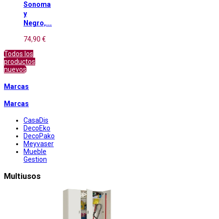
Sonoma
y
Negro,...
74,90 €
Todos los
productos
nuevos
Marcas
Marcas
CasaDis
DecoEko
DecoPako
Meyvaser
Mueble
Gestion
Multiusos