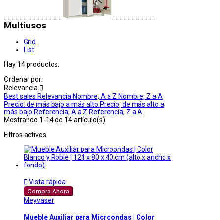
_______________
___________
Multiusos
Grid
List
Hay 14 productos.
Ordenar por:
Relevancia

Best sales
Relevancia
Nombre, A a Z
Nombre, Z a A
Precio: de más bajo a más alto
Precio, de más alto a
más bajo
Referencia, A a Z
Referencia, Z a A
Mostrando 1-14 de 14 artículo(s)
Filtros activos

Vista rápida
Compra Ahora
Meyvaser
Mueble Auxiliar para Microondas | Color