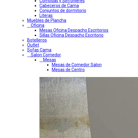
Comodas y Sinfonieres
Cabeceros de Cama
Conjuntos de dormitorio
Literas
Muebles de Plancha
Oficina
Mesas Oficina Despacho Escritorios
Sillas Oficina Despacho Escritorio
Botelleros
Outlet
Sofas Cama
Salon Comedor
Mesas
Mesas de Comedor Salon
Mesas de Centro