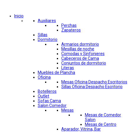
Comprar por categorías
Inicio
Auxiliares
Perchas
Zapateros
Sillas
Dormitorio
Armarios dormitorio
Mesillas de noche
Comodas y Sinfonieres
Cabeceros de Cama
Conjuntos de dormitorio
Literas
Muebles de Plancha
Oficina
Mesas Oficina Despacho Escritorios
Sillas Oficina Despacho Escritorio
Botelleros
Outlet
Sofas Cama
Salon Comedor
Mesas
Mesas de Comedor
Salon
Mesas de Centro
Aparador, Vitrina, Bar