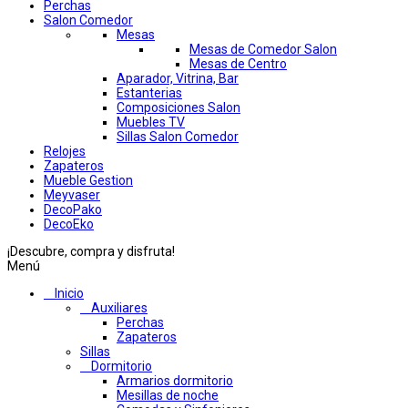
Perchas
Salon Comedor
Mesas
Mesas de Comedor Salon
Mesas de Centro
Aparador, Vitrina, Bar
Estanterias
Composiciones Salon
Muebles TV
Sillas Salon Comedor
Relojes
Zapateros
Mueble Gestion
Meyvaser
DecoPako
DecoEko
¡Descubre, compra y disfruta!
Menú
Inicio
Auxiliares
Perchas
Zapateros
Sillas
Dormitorio
Armarios dormitorio
Mesillas de noche