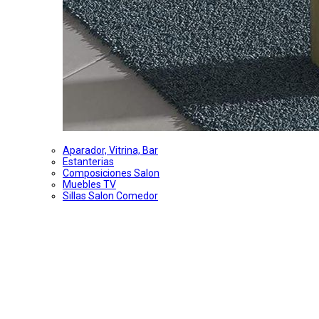
Aparador, Vitrina, Bar
Estanterias
Composiciones Salon
Muebles TV
Sillas Salon Comedor