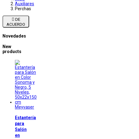
Auxiliares
Perchas

DE
ACUERDO
Novedades
New
products
Meyvaser
Estantería
para
Salón
en