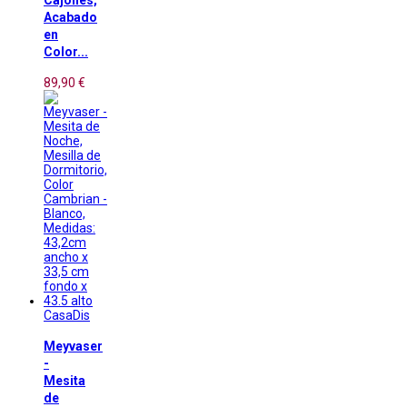
Cajones,
Acabado
en
Color...
89,90 €
CasaDis
Meyvaser
-
Mesita
de