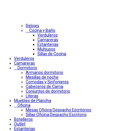
Relojes
Cocina y Baño
Verduleros
Camareras
Estanterias
Multiusos
Sillas de Cocina
Verduleros
Camareras
Dormitorio
Armarios dormitorio
Mesillas de noche
Comodas y Sinfonieres
Cabeceros de Cama
Conjuntos de dormitorio
Literas
Muebles de Plancha
Oficina
Mesas Oficina Despacho Escritorios
Sillas Oficina Despacho Escritorio
Botelleros
Outlet
Estanterias