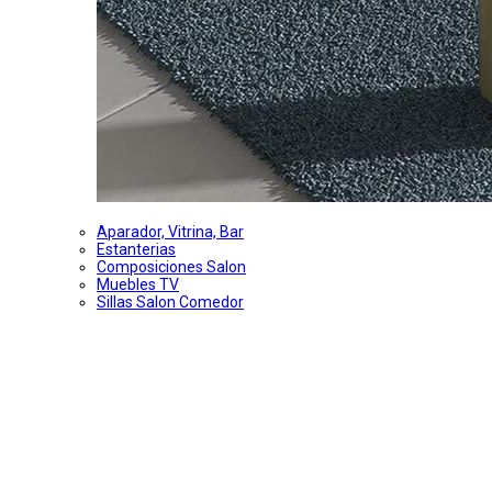
Aparador, Vitrina, Bar
Estanterias
Composiciones Salon
Muebles TV
Sillas Salon Comedor