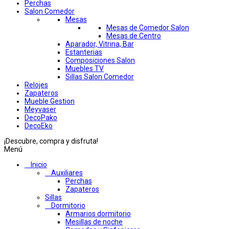
Perchas
Salon Comedor
Mesas
Mesas de Comedor Salon
Mesas de Centro
Aparador, Vitrina, Bar
Estanterias
Composiciones Salon
Muebles TV
Sillas Salon Comedor
Relojes
Zapateros
Mueble Gestion
Meyvaser
DecoPako
DecoEko
¡Descubre, compra y disfruta!
Menú
Inicio
Auxiliares
Perchas
Zapateros
Sillas
Dormitorio
Armarios dormitorio
Mesillas de noche