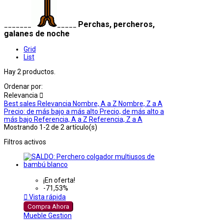
Perchas, percheros,
_______
_____
galanes de noche
Grid
List
Hay 2 productos.
Ordenar por:
Relevancia

Best sales
Relevancia
Nombre, A a Z
Nombre, Z a A
Precio: de más bajo a más alto
Precio, de más alto a
más bajo
Referencia, A a Z
Referencia, Z a A
Mostrando 1-2 de 2 artículo(s)
Filtros activos
¡En oferta!
-71,53%

Vista rápida
Compra Ahora
Mueble Gestion