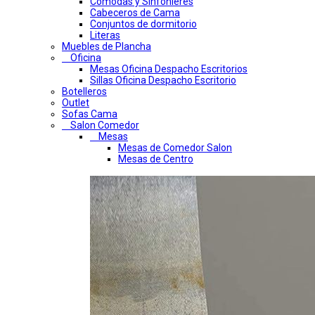
Comodas y Sinfonieres
Cabeceros de Cama
Conjuntos de dormitorio
Literas
Muebles de Plancha
Oficina
Mesas Oficina Despacho Escritorios
Sillas Oficina Despacho Escritorio
Botelleros
Outlet
Sofas Cama
Salon Comedor
Mesas
Mesas de Comedor Salon
Mesas de Centro