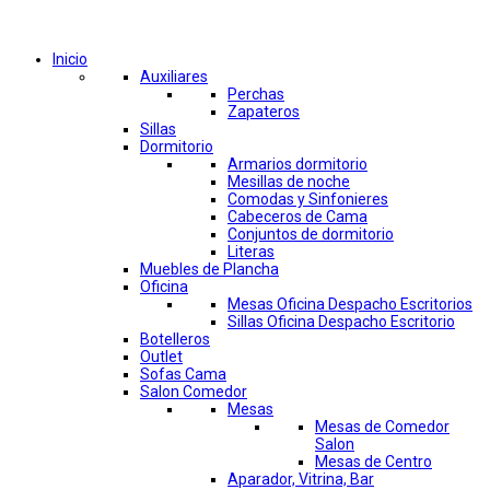
Comprar por categorías
Inicio
Auxiliares
Perchas
Zapateros
Sillas
Dormitorio
Armarios dormitorio
Mesillas de noche
Comodas y Sinfonieres
Cabeceros de Cama
Conjuntos de dormitorio
Literas
Muebles de Plancha
Oficina
Mesas Oficina Despacho Escritorios
Sillas Oficina Despacho Escritorio
Botelleros
Outlet
Sofas Cama
Salon Comedor
Mesas
Mesas de Comedor
Salon
Mesas de Centro
Aparador, Vitrina, Bar