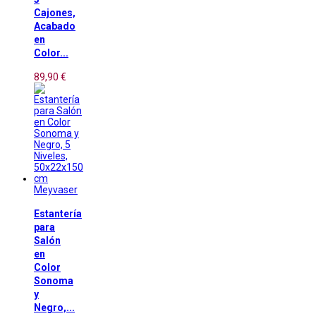
Cajones,
Acabado
en
Color...
89,90 €
Meyvaser
Estantería
para
Salón
en
Color
Sonoma
y
Negro,...