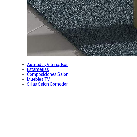
Aparador, Vitrina, Bar
Estanterias
Composiciones Salon
Muebles TV
Sillas Salon Comedor