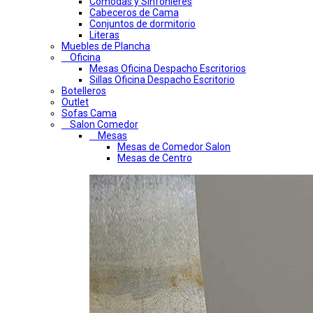
Comodas y Sinfonieres
Cabeceros de Cama
Conjuntos de dormitorio
Literas
Muebles de Plancha
Oficina
Mesas Oficina Despacho Escritorios
Sillas Oficina Despacho Escritorio
Botelleros
Outlet
Sofas Cama
Salon Comedor
Mesas
Mesas de Comedor Salon
Mesas de Centro