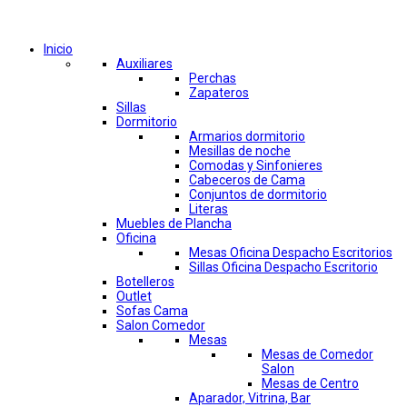
Comprar por categorías
Inicio
Auxiliares
Perchas
Zapateros
Sillas
Dormitorio
Armarios dormitorio
Mesillas de noche
Comodas y Sinfonieres
Cabeceros de Cama
Conjuntos de dormitorio
Literas
Muebles de Plancha
Oficina
Mesas Oficina Despacho Escritorios
Sillas Oficina Despacho Escritorio
Botelleros
Outlet
Sofas Cama
Salon Comedor
Mesas
Mesas de Comedor
Salon
Mesas de Centro
Aparador, Vitrina, Bar