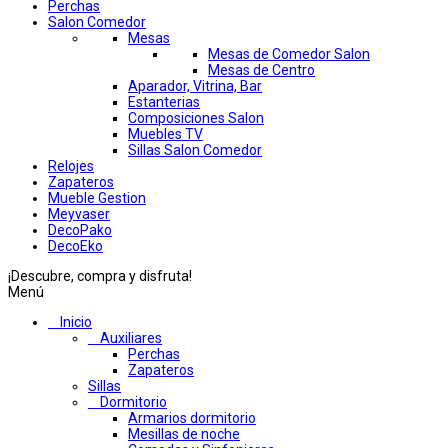
Perchas
Salon Comedor
Mesas
Mesas de Comedor Salon
Mesas de Centro
Aparador, Vitrina, Bar
Estanterias
Composiciones Salon
Muebles TV
Sillas Salon Comedor
Relojes
Zapateros
Mueble Gestion
Meyvaser
DecoPako
DecoEko
¡Descubre, compra y disfruta!
Menú
Inicio
Auxiliares
Perchas
Zapateros
Sillas
Dormitorio
Armarios dormitorio
Mesillas de noche