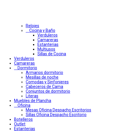
Relojes
Cocina y Baño
Verduleros
Camareras
Estanterias
Multiusos
Sillas de Cocina
Verduleros
Camareras
Dormitorio
Armarios dormitorio
Mesillas de noche
Comodas y Sinfonieres
Cabeceros de Cama
Conjuntos de dormitorio
Literas
Muebles de Plancha
Oficina
Mesas Oficina Despacho Escritorios
Sillas Oficina Despacho Escritorio
Botelleros
Outlet
Estanterias