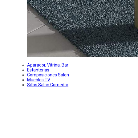
Aparador, Vitrina, Bar
Estanterias
Composiciones Salon
Muebles TV
Sillas Salon Comedor