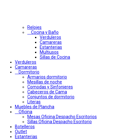
Relojes
Cocina y Baño
Verduleros
Camareras
Estanterias
Multiusos
Sillas de Cocina
Verduleros
Camareras
Dormitorio
Armarios dormitorio
Mesillas de noche
Comodas y Sinfonieres
Cabeceros de Cama
Conjuntos de dormitorio
Literas
Muebles de Plancha
Oficina
Mesas Oficina Despacho Escritorios
Sillas Oficina Despacho Escritorio
Botelleros
Outlet
Estanterias