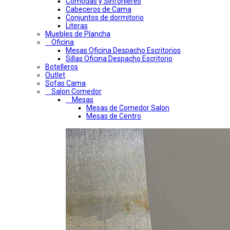
Comodas y Sinfonieres
Cabeceros de Cama
Conjuntos de dormitorio
Literas
Muebles de Plancha
Oficina
Mesas Oficina Despacho Escritorios
Sillas Oficina Despacho Escritorio
Botelleros
Outlet
Sofas Cama
Salon Comedor
Mesas
Mesas de Comedor Salon
Mesas de Centro