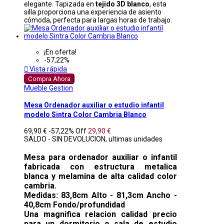
elegante. Tapizada en
tejido 3D blanco
, esta
silla proporciona una experiencia de asiento
cómoda, perfecta para largas horas de trabajo.
¡En oferta!
-57,22%

Vista rápida
Compra Ahora
Mueble Gestion
Mesa Ordenador auxiliar o estudio infantil
modelo Sintra Color Cambria Blanco
69,90 €
-57,22%
Off
29,90 €
SALDO - SIN DEVOLUCION, ultimas unidades
Mesa para ordenador auxiliar o infantil
fabricada con estructura metalica
blanca y melamina de alta calidad color
cambria.
Medidas: 83,8cm Alto - 81,3cm Ancho -
40,8cm Fondo/profundidad
Una magnifica relacion calidad precio
para un dormitorio o sala de estudio