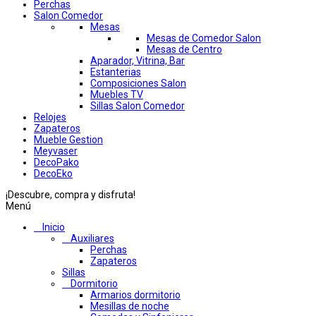
Perchas
Salon Comedor
Mesas
Mesas de Comedor Salon
Mesas de Centro
Aparador, Vitrina, Bar
Estanterias
Composiciones Salon
Muebles TV
Sillas Salon Comedor
Relojes
Zapateros
Mueble Gestion
Meyvaser
DecoPako
DecoEko
¡Descubre, compra y disfruta!
Menú
Inicio
Auxiliares
Perchas
Zapateros
Sillas
Dormitorio
Armarios dormitorio
Mesillas de noche