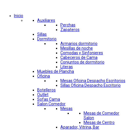
Comprar por categorías
Inicio
Auxiliares
Perchas
Zapateros
Sillas
Dormitorio
Armarios dormitorio
Mesillas de noche
Comodas y Sinfonieres
Cabeceros de Cama
Conjuntos de dormitorio
Literas
Muebles de Plancha
Oficina
Mesas Oficina Despacho Escritorios
Sillas Oficina Despacho Escritorio
Botelleros
Outlet
Sofas Cama
Salon Comedor
Mesas
Mesas de Comedor
Salon
Mesas de Centro
Aparador, Vitrina, Bar