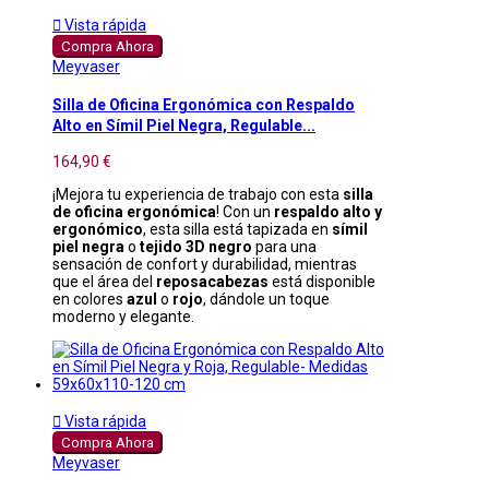

Vista rápida
Compra Ahora
Meyvaser
Silla de Oficina Ergonómica con Respaldo
Alto en Símil Piel Negra, Regulable...
164,90 €
¡Mejora tu experiencia de trabajo con esta
silla
de oficina ergonómica
! Con un
respaldo alto y
ergonómico
, esta silla está tapizada en
símil
piel negra
o
tejido 3D negro
para una
sensación de confort y durabilidad, mientras
que el área del
reposacabezas
está disponible
en colores
azul
o
rojo
, dándole un toque
moderno y elegante.

Vista rápida
Compra Ahora
Meyvaser