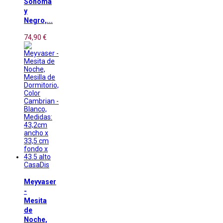
Sonoma
y
Negro,...
74,90 €
CasaDis
Meyvaser
-
Mesita
de
Noche,