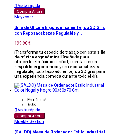

Vista rápida
Compra Ahora
Meyvaser
Silla de Oficina Ergonómica en Tejido 3D Gris
con Reposacabezas Regulable y...
199,90 €
¡Transforma tu espacio de trabajo con esta
silla
de oficina ergonómica
! Diseñada para
ofrecerte el máximo confort, cuenta con un
respaldo ergonómico
y un
reposacabezas
regulable
, todo tapizado en
tejido 3D gris
para
una experiencia cómoda durante todo el día.
¡En oferta!
-60%

Vista rápida
Compra Ahora
Mueble Gestion
(SALDO) Mesa de Ordenador Estilo Industrial