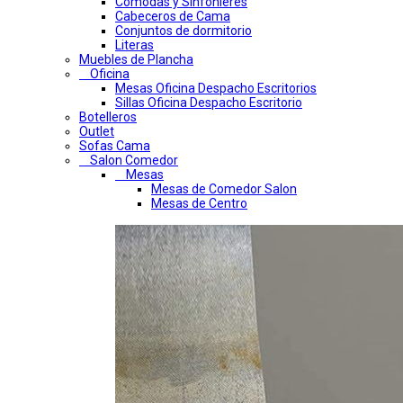
Comodas y Sinfonieres
Cabeceros de Cama
Conjuntos de dormitorio
Literas
Muebles de Plancha
Oficina
Mesas Oficina Despacho Escritorios
Sillas Oficina Despacho Escritorio
Botelleros
Outlet
Sofas Cama
Salon Comedor
Mesas
Mesas de Comedor Salon
Mesas de Centro