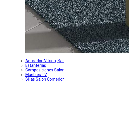
Aparador, Vitrina, Bar
Estanterias
Composiciones Salon
Muebles TV
Sillas Salon Comedor