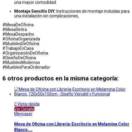
una mayor comodidad.
Montaje Sencillo DIY
: Instrucciones de montaje incluidas para
una instalación sin complicaciones.
#MesaDeOficina
#MesaSintra
#MesaDespacho
#OficinaOrganizada
#MueblesDeOficina
#TrabajoEnCasa
#OrganizaciónDeOficina
#DiseñoDeOficina
#MueblesModernos
#MueblesParaOrdenador
6 otros productos en la misma categoría:

Vista rápida
Ver Detalle
Meyvaser
Mesa de Oficina con Librería-Escritorio en Melamina Color
Blanco,...