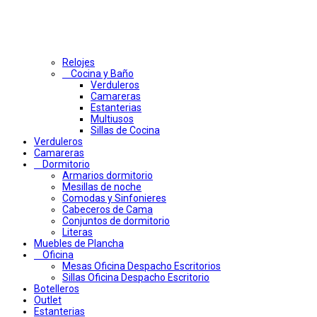
Relojes
Cocina y Baño
Verduleros
Camareras
Estanterias
Multiusos
Sillas de Cocina
Verduleros
Camareras
Dormitorio
Armarios dormitorio
Mesillas de noche
Comodas y Sinfonieres
Cabeceros de Cama
Conjuntos de dormitorio
Literas
Muebles de Plancha
Oficina
Mesas Oficina Despacho Escritorios
Sillas Oficina Despacho Escritorio
Botelleros
Outlet
Estanterias