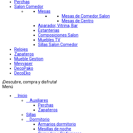
Perchas
Salon Comedor
Mesas
Mesas de Comedor Salon
Mesas de Centro
Aparador, Vitrina, Bar
Estanterias
Composiciones Salon
Muebles TV
Sillas Salon Comedor
Relojes
Zapateros
Mueble Gestion
Meyvaser
DecoPako
DecoEko
¡Descubre, compra y disfruta!
Menú
Inicio
Auxiliares
Perchas
Zapateros
Sillas
Dormitorio
Armarios dormitorio
Mesillas de noche