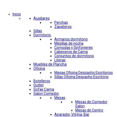
Comprar por categorías
Inicio
Auxiliares
Perchas
Zapateros
Sillas
Dormitorio
Armarios dormitorio
Mesillas de noche
Comodas y Sinfonieres
Cabeceros de Cama
Conjuntos de dormitorio
Literas
Muebles de Plancha
Oficina
Mesas Oficina Despacho Escritorios
Sillas Oficina Despacho Escritorio
Botelleros
Outlet
Sofas Cama
Salon Comedor
Mesas
Mesas de Comedor
Salon
Mesas de Centro
Aparador, Vitrina, Bar