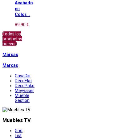
Acabado
en
Color...
89,90 €
Todos los
productos
nuevos
Marcas
Marcas
CasaDis
DecoEko
DecoPako
Meyvaser
Mueble
Gestion
Muebles TV
Grid
List