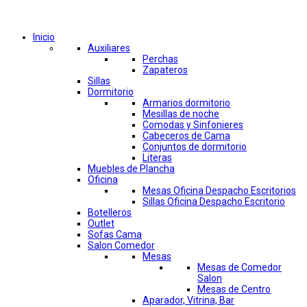
Comprar por categorías
Inicio
Auxiliares
Perchas
Zapateros
Sillas
Dormitorio
Armarios dormitorio
Mesillas de noche
Comodas y Sinfonieres
Cabeceros de Cama
Conjuntos de dormitorio
Literas
Muebles de Plancha
Oficina
Mesas Oficina Despacho Escritorios
Sillas Oficina Despacho Escritorio
Botelleros
Outlet
Sofas Cama
Salon Comedor
Mesas
Mesas de Comedor
Salon
Mesas de Centro
Aparador, Vitrina, Bar