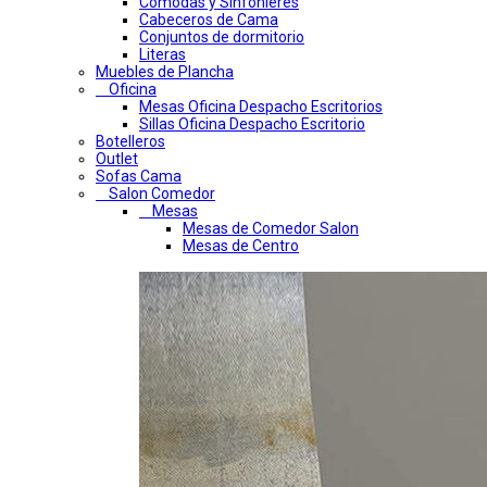
Comodas y Sinfonieres
Cabeceros de Cama
Conjuntos de dormitorio
Literas
Muebles de Plancha
Oficina
Mesas Oficina Despacho Escritorios
Sillas Oficina Despacho Escritorio
Botelleros
Outlet
Sofas Cama
Salon Comedor
Mesas
Mesas de Comedor Salon
Mesas de Centro