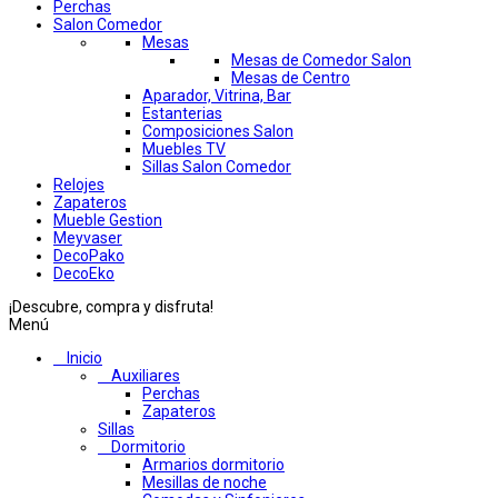
Perchas
Salon Comedor
Mesas
Mesas de Comedor Salon
Mesas de Centro
Aparador, Vitrina, Bar
Estanterias
Composiciones Salon
Muebles TV
Sillas Salon Comedor
Relojes
Zapateros
Mueble Gestion
Meyvaser
DecoPako
DecoEko
¡Descubre, compra y disfruta!
Menú
Inicio
Auxiliares
Perchas
Zapateros
Sillas
Dormitorio
Armarios dormitorio
Mesillas de noche