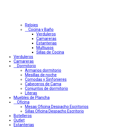
Relojes
Cocina y Baño
Verduleros
Camareras
Estanterias
Multiusos
Sillas de Cocina
Verduleros
Camareras
Dormitorio
Armarios dormitorio
Mesillas de noche
Comodas y Sinfonieres
Cabeceros de Cama
Conjuntos de dormitorio
Literas
Muebles de Plancha
Oficina
Mesas Oficina Despacho Escritorios
Sillas Oficina Despacho Escritorio
Botelleros
Outlet
Estanterias