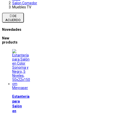
Salon Comedor
Muebles TV

DE
ACUERDO
Novedades
New
products
Meyvaser
Estantería
para
Salón
en