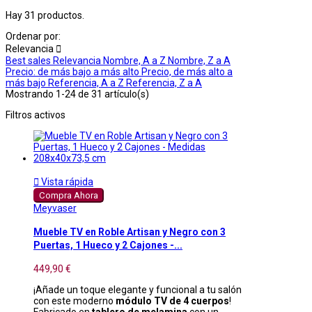
Hay 31 productos.
Ordenar por:
Relevancia

Best sales
Relevancia
Nombre, A a Z
Nombre, Z a A
Precio: de más bajo a más alto
Precio, de más alto a
más bajo
Referencia, A a Z
Referencia, Z a A
Mostrando 1-24 de 31 artículo(s)
Filtros activos

Vista rápida
Compra Ahora
Meyvaser
Mueble TV en Roble Artisan y Negro con 3
Puertas, 1 Hueco y 2 Cajones -...
449,90 €
¡Añade un toque elegante y funcional a tu salón
con este moderno
módulo TV de 4 cuerpos
!
Fabricado en
tablero de melamina
con un