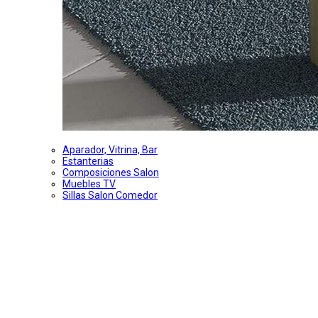
Aparador, Vitrina, Bar
Estanterias
Composiciones Salon
Muebles TV
Sillas Salon Comedor