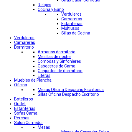
Sillas Salon Comedor
Relojes
Cocina y Baño
Verduleros
Camareras
Estanterias
Multiusos
Sillas de Cocina
Verduleros
Camareras
Dormitorio
Armarios dormitorio
Mesillas de noche
Comodas y Sinfonieres
Cabeceros de Cama
Conjuntos de dormitorio
Literas
Muebles de Plancha
Oficina
Mesas Oficina Despacho Escritorios
Sillas Oficina Despacho Escritorio
Botelleros
Outlet
Estanterias
Sofas Cama
Perchas
Salon Comedor
Mesas