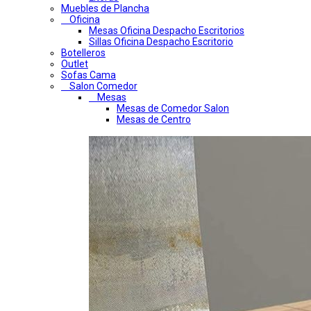
Muebles de Plancha
Oficina
Mesas Oficina Despacho Escritorios
Sillas Oficina Despacho Escritorio
Botelleros
Outlet
Sofas Cama
Salon Comedor
Mesas
Mesas de Comedor Salon
Mesas de Centro