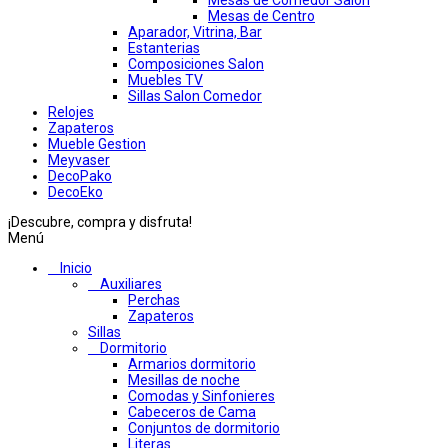
Mesas de Comedor Salon
Mesas de Centro
Aparador, Vitrina, Bar
Estanterias
Composiciones Salon
Muebles TV
Sillas Salon Comedor
Relojes
Zapateros
Mueble Gestion
Meyvaser
DecoPako
DecoEko
¡Descubre, compra y disfruta!
Menú
Inicio
Auxiliares
Perchas
Zapateros
Sillas
Dormitorio
Armarios dormitorio
Mesillas de noche
Comodas y Sinfonieres
Cabeceros de Cama
Conjuntos de dormitorio
Literas