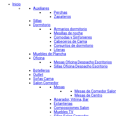
Inicio
Auxiliares
Perchas
Zapateros
Sillas
Dormitorio
Armarios dormitorio
Mesillas de noche
Comodas y Sinfonieres
Cabeceros de Cama
Conjuntos de dormitorio
Literas
Muebles de Plancha
Oficina
Mesas Oficina Despacho Escritorios
Sillas Oficina Despacho Escritorio
Botelleros
Outlet
Sofas Cama
Salon Comedor
Mesas
Mesas de Comedor Salo
Mesas de Centro
Aparador, Vitrina, Bar
Estanterias
Composiciones Salon
Muebles TV