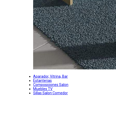
Aparador, Vitrina, Bar
Estanterias
Composiciones Salon
Muebles TV
Sillas Salon Comedor