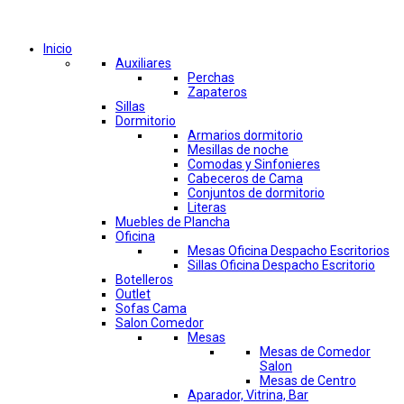
Comprar por categorías
Inicio
Auxiliares
Perchas
Zapateros
Sillas
Dormitorio
Armarios dormitorio
Mesillas de noche
Comodas y Sinfonieres
Cabeceros de Cama
Conjuntos de dormitorio
Literas
Muebles de Plancha
Oficina
Mesas Oficina Despacho Escritorios
Sillas Oficina Despacho Escritorio
Botelleros
Outlet
Sofas Cama
Salon Comedor
Mesas
Mesas de Comedor
Salon
Mesas de Centro
Aparador, Vitrina, Bar