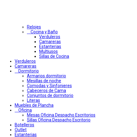
Relojes
Cocina y Baño
Verduleros
Camareras
Estanterias
Multiusos
Sillas de Cocina
Verduleros
Camareras
Dormitorio
Armarios dormitorio
Mesillas de noche
Comodas y Sinfonieres
Cabeceros de Cama
Conjuntos de dormitorio
Literas
Muebles de Plancha
Oficina
Mesas Oficina Despacho Escritorios
Sillas Oficina Despacho Escritorio
Botelleros
Outlet
Estanterias