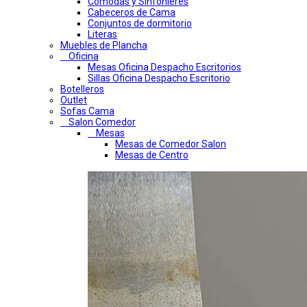
Comodas y Sinfonieres
Cabeceros de Cama
Conjuntos de dormitorio
Literas
Muebles de Plancha
Oficina
Mesas Oficina Despacho Escritorios
Sillas Oficina Despacho Escritorio
Botelleros
Outlet
Sofas Cama
Salon Comedor
Mesas
Mesas de Comedor Salon
Mesas de Centro