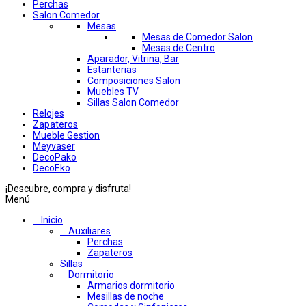
Perchas
Salon Comedor
Mesas
Mesas de Comedor Salon
Mesas de Centro
Aparador, Vitrina, Bar
Estanterias
Composiciones Salon
Muebles TV
Sillas Salon Comedor
Relojes
Zapateros
Mueble Gestion
Meyvaser
DecoPako
DecoEko
¡Descubre, compra y disfruta!
Menú
Inicio
Auxiliares
Perchas
Zapateros
Sillas
Dormitorio
Armarios dormitorio
Mesillas de noche