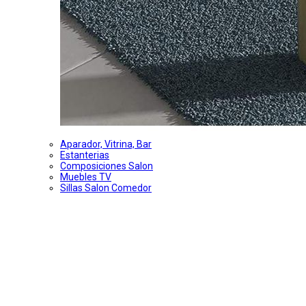
Aparador, Vitrina, Bar
Estanterias
Composiciones Salon
Muebles TV
Sillas Salon Comedor