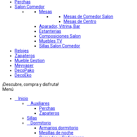
Perchas
Salon Comedor
Mesas
Mesas de Comedor Salon
Mesas de Centro
Aparador, Vitrina, Bar
Estanterias
Composiciones Salon
Muebles TV
Sillas Salon Comedor
Relojes
Zapateros
Mueble Gestion
Meyvaser
DecoPako
DecoEko
¡Descubre, compra y disfruta!
Menú
Inicio
Auxiliares
Perchas
Zapateros
Sillas
Dormitorio
Armarios dormitorio
Mesillas de noche