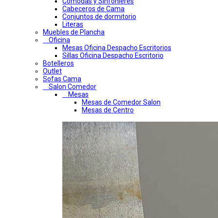
Comodas y Sinfonieres
Cabeceros de Cama
Conjuntos de dormitorio
Literas
Muebles de Plancha
Oficina
Mesas Oficina Despacho Escritorios
Sillas Oficina Despacho Escritorio
Botelleros
Outlet
Sofas Cama
Salon Comedor
Mesas
Mesas de Comedor Salon
Mesas de Centro