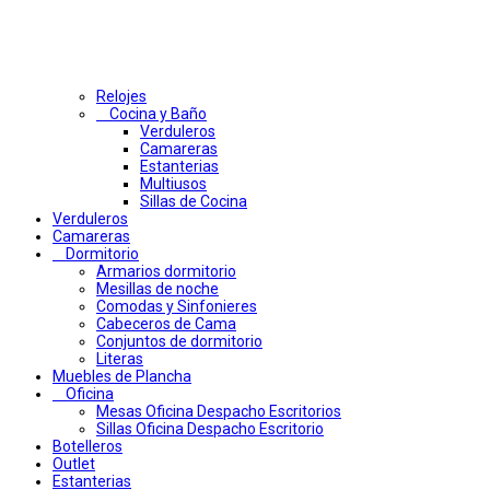
Relojes
Cocina y Baño
Verduleros
Camareras
Estanterias
Multiusos
Sillas de Cocina
Verduleros
Camareras
Dormitorio
Armarios dormitorio
Mesillas de noche
Comodas y Sinfonieres
Cabeceros de Cama
Conjuntos de dormitorio
Literas
Muebles de Plancha
Oficina
Mesas Oficina Despacho Escritorios
Sillas Oficina Despacho Escritorio
Botelleros
Outlet
Estanterias