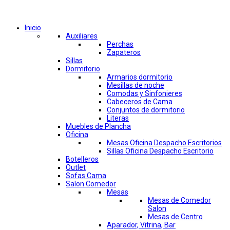
Comprar por categorías
Inicio
Auxiliares
Perchas
Zapateros
Sillas
Dormitorio
Armarios dormitorio
Mesillas de noche
Comodas y Sinfonieres
Cabeceros de Cama
Conjuntos de dormitorio
Literas
Muebles de Plancha
Oficina
Mesas Oficina Despacho Escritorios
Sillas Oficina Despacho Escritorio
Botelleros
Outlet
Sofas Cama
Salon Comedor
Mesas
Mesas de Comedor
Salon
Mesas de Centro
Aparador, Vitrina, Bar