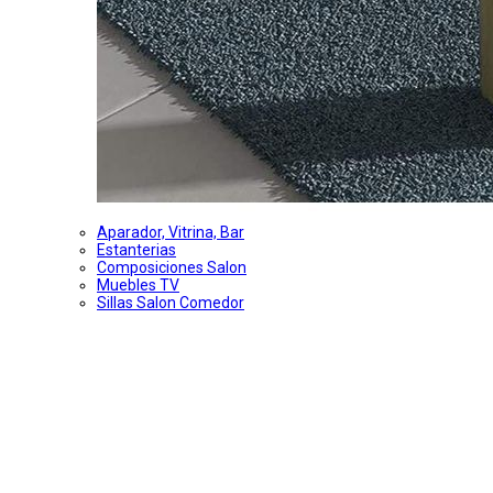
Aparador, Vitrina, Bar
Estanterias
Composiciones Salon
Muebles TV
Sillas Salon Comedor