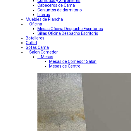
Comodas y Sinfonieres
Cabeceros de Cama
Conjuntos de dormitorio
Literas
Muebles de Plancha
Oficina
Mesas Oficina Despacho Escritorios
Sillas Oficina Despacho Escritorio
Botelleros
Outlet
Sofas Cama
Salon Comedor
Mesas
Mesas de Comedor Salon
Mesas de Centro