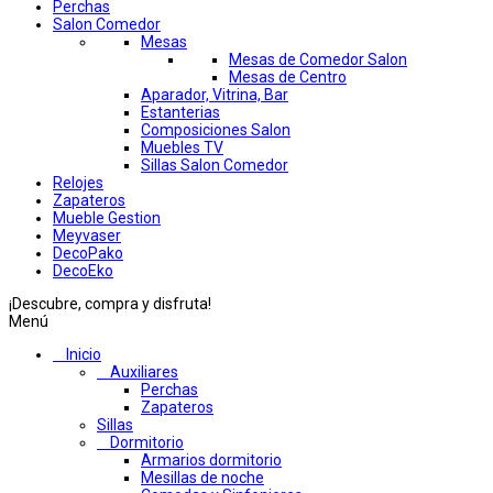
Perchas
Salon Comedor
Mesas
Mesas de Comedor Salon
Mesas de Centro
Aparador, Vitrina, Bar
Estanterias
Composiciones Salon
Muebles TV
Sillas Salon Comedor
Relojes
Zapateros
Mueble Gestion
Meyvaser
DecoPako
DecoEko
¡Descubre, compra y disfruta!
Menú
Inicio
Auxiliares
Perchas
Zapateros
Sillas
Dormitorio
Armarios dormitorio
Mesillas de noche