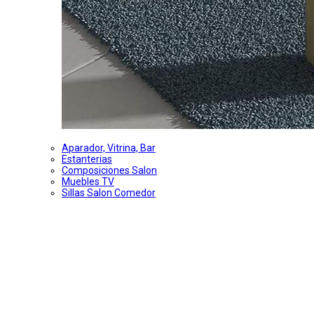
Aparador, Vitrina, Bar
Estanterias
Composiciones Salon
Muebles TV
Sillas Salon Comedor