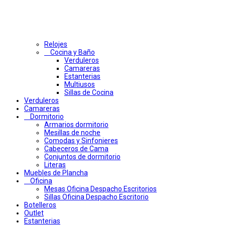
Relojes
Cocina y Baño
Verduleros
Camareras
Estanterias
Multiusos
Sillas de Cocina
Verduleros
Camareras
Dormitorio
Armarios dormitorio
Mesillas de noche
Comodas y Sinfonieres
Cabeceros de Cama
Conjuntos de dormitorio
Literas
Muebles de Plancha
Oficina
Mesas Oficina Despacho Escritorios
Sillas Oficina Despacho Escritorio
Botelleros
Outlet
Estanterias