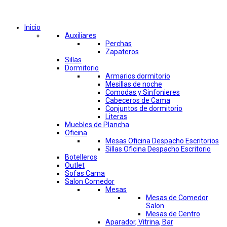
Comprar por categorías
Inicio
Auxiliares
Perchas
Zapateros
Sillas
Dormitorio
Armarios dormitorio
Mesillas de noche
Comodas y Sinfonieres
Cabeceros de Cama
Conjuntos de dormitorio
Literas
Muebles de Plancha
Oficina
Mesas Oficina Despacho Escritorios
Sillas Oficina Despacho Escritorio
Botelleros
Outlet
Sofas Cama
Salon Comedor
Mesas
Mesas de Comedor
Salon
Mesas de Centro
Aparador, Vitrina, Bar