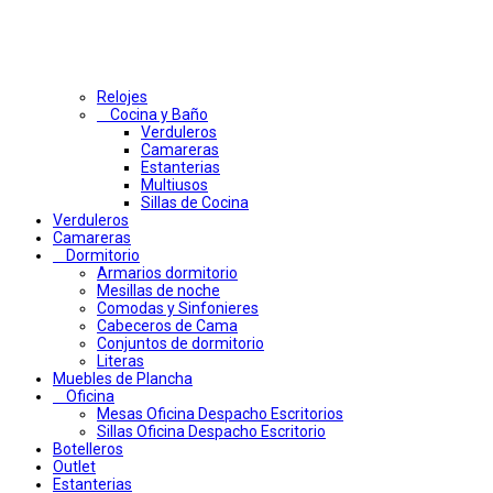
Relojes
Cocina y Baño
Verduleros
Camareras
Estanterias
Multiusos
Sillas de Cocina
Verduleros
Camareras
Dormitorio
Armarios dormitorio
Mesillas de noche
Comodas y Sinfonieres
Cabeceros de Cama
Conjuntos de dormitorio
Literas
Muebles de Plancha
Oficina
Mesas Oficina Despacho Escritorios
Sillas Oficina Despacho Escritorio
Botelleros
Outlet
Estanterias