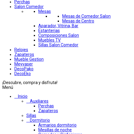
Perchas
Salon Comedor
Mesas
Mesas de Comedor Salon
Mesas de Centro
Aparador, Vitrina, Bar
Estanterias
Composiciones Salon
Muebles TV
Sillas Salon Comedor
Relojes
Zapateros
Mueble Gestion
Meyvaser
DecoPako
DecoEko
¡Descubre, compra y disfruta!
Menú
Inicio
Auxiliares
Perchas
Zapateros
Sillas
Dormitorio
Armarios dormitorio
Mesillas de noche