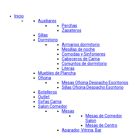
Comprar por categorías
Inicio
Auxiliares
Perchas
Zapateros
Sillas
Dormitorio
Armarios dormitorio
Mesillas de noche
Comodas y Sinfonieres
Cabeceros de Cama
Conjuntos de dormitorio
Literas
Muebles de Plancha
Oficina
Mesas Oficina Despacho Escritorios
Sillas Oficina Despacho Escritorio
Botelleros
Outlet
Sofas Cama
Salon Comedor
Mesas
Mesas de Comedor
Salon
Mesas de Centro
Aparador, Vitrina, Bar