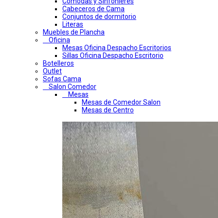
Comodas y Sinfonieres
Cabeceros de Cama
Conjuntos de dormitorio
Literas
Muebles de Plancha
Oficina
Mesas Oficina Despacho Escritorios
Sillas Oficina Despacho Escritorio
Botelleros
Outlet
Sofas Cama
Salon Comedor
Mesas
Mesas de Comedor Salon
Mesas de Centro