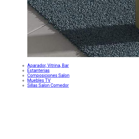
Aparador, Vitrina, Bar
Estanterias
Composiciones Salon
Muebles TV
Sillas Salon Comedor