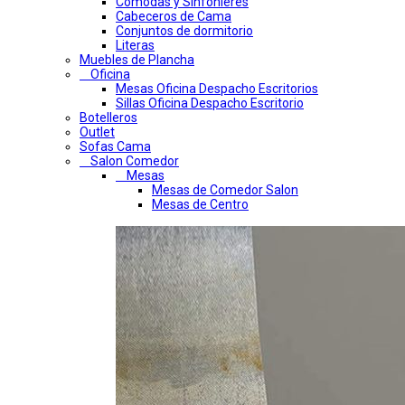
Comodas y Sinfonieres
Cabeceros de Cama
Conjuntos de dormitorio
Literas
Muebles de Plancha
Oficina
Mesas Oficina Despacho Escritorios
Sillas Oficina Despacho Escritorio
Botelleros
Outlet
Sofas Cama
Salon Comedor
Mesas
Mesas de Comedor Salon
Mesas de Centro