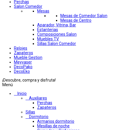
Perchas
Salon Comedor
Mesas
Mesas de Comedor Salon
Mesas de Centro
Aparador, Vitrina, Bar
Estanterias
Composiciones Salon
Muebles TV
Sillas Salon Comedor
Relojes
Zapateros
Mueble Gestion
Meyvaser
DecoPako
DecoEko
¡Descubre, compra y disfruta!
Menú
Inicio
Auxiliares
Perchas
Zapateros
Sillas
Dormitorio
Armarios dormitorio
Mesillas de noche