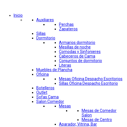
Comprar por categorías
Inicio
Auxiliares
Perchas
Zapateros
Sillas
Dormitorio
Armarios dormitorio
Mesillas de noche
Comodas y Sinfonieres
Cabeceros de Cama
Conjuntos de dormitorio
Literas
Muebles de Plancha
Oficina
Mesas Oficina Despacho Escritorios
Sillas Oficina Despacho Escritorio
Botelleros
Outlet
Sofas Cama
Salon Comedor
Mesas
Mesas de Comedor
Salon
Mesas de Centro
Aparador, Vitrina, Bar