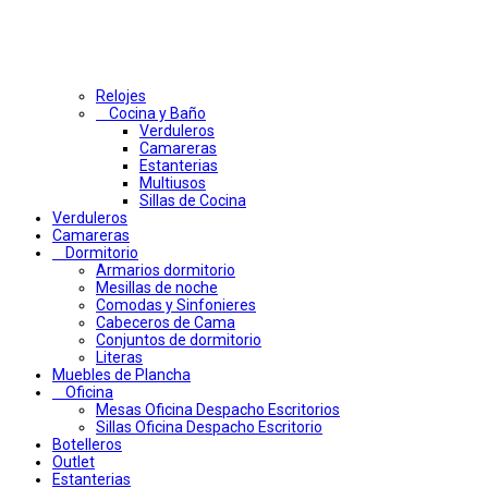
Relojes
Cocina y Baño
Verduleros
Camareras
Estanterias
Multiusos
Sillas de Cocina
Verduleros
Camareras
Dormitorio
Armarios dormitorio
Mesillas de noche
Comodas y Sinfonieres
Cabeceros de Cama
Conjuntos de dormitorio
Literas
Muebles de Plancha
Oficina
Mesas Oficina Despacho Escritorios
Sillas Oficina Despacho Escritorio
Botelleros
Outlet
Estanterias