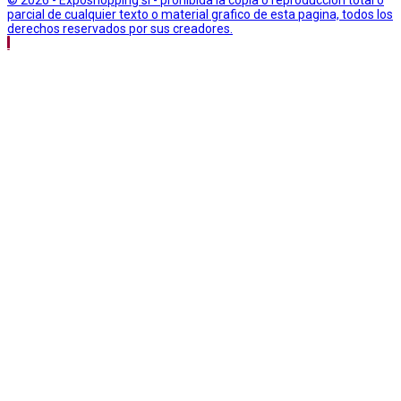
© 2026 - Exposhopping sl - prohibida la copia o reproduccion total o
parcial de cualquier texto o material grafico de esta pagina, todos los
derechos reservados por sus creadores.