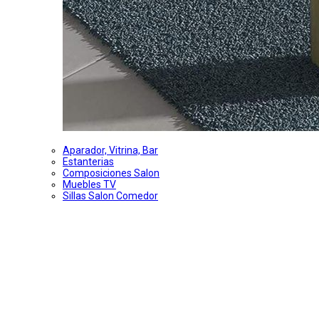
Aparador, Vitrina, Bar
Estanterias
Composiciones Salon
Muebles TV
Sillas Salon Comedor