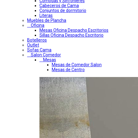
Comodas y Sinfonieres
Cabeceros de Cama
Conjuntos de dormitorio
Literas
Muebles de Plancha
Oficina
Mesas Oficina Despacho Escritorios
Sillas Oficina Despacho Escritorio
Botelleros
Outlet
Sofas Cama
Salon Comedor
Mesas
Mesas de Comedor Salon
Mesas de Centro