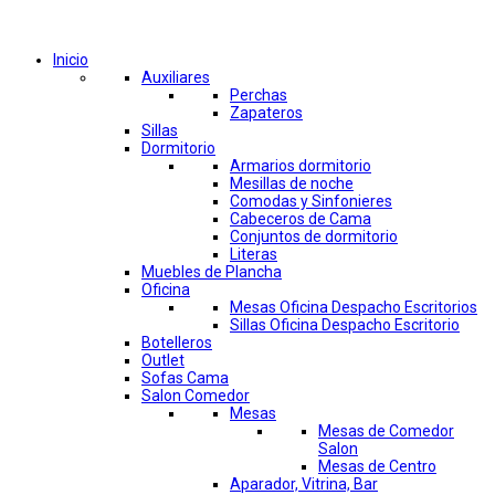
Comprar por categorías
Inicio
Auxiliares
Perchas
Zapateros
Sillas
Dormitorio
Armarios dormitorio
Mesillas de noche
Comodas y Sinfonieres
Cabeceros de Cama
Conjuntos de dormitorio
Literas
Muebles de Plancha
Oficina
Mesas Oficina Despacho Escritorios
Sillas Oficina Despacho Escritorio
Botelleros
Outlet
Sofas Cama
Salon Comedor
Mesas
Mesas de Comedor
Salon
Mesas de Centro
Aparador, Vitrina, Bar