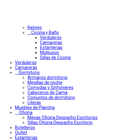
Relojes
Cocina y Baño
Verduleros
Camareras
Estanterias
Multiusos
Sillas de Cocina
Verduleros
Camareras
Dormitorio
Armarios dormitorio
Mesillas de noche
Comodas y Sinfonieres
Cabeceros de Cama
Conjuntos de dormitorio
Literas
Muebles de Plancha
Oficina
Mesas Oficina Despacho Escritorios
Sillas Oficina Despacho Escritorio
Botelleros
Outlet
Estanterias