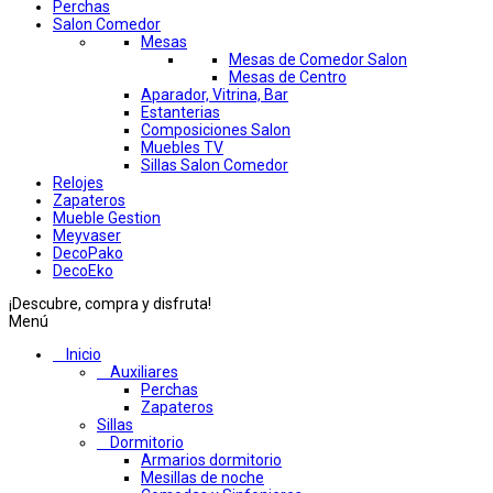
Perchas
Salon Comedor
Mesas
Mesas de Comedor Salon
Mesas de Centro
Aparador, Vitrina, Bar
Estanterias
Composiciones Salon
Muebles TV
Sillas Salon Comedor
Relojes
Zapateros
Mueble Gestion
Meyvaser
DecoPako
DecoEko
¡Descubre, compra y disfruta!
Menú
Inicio
Auxiliares
Perchas
Zapateros
Sillas
Dormitorio
Armarios dormitorio
Mesillas de noche