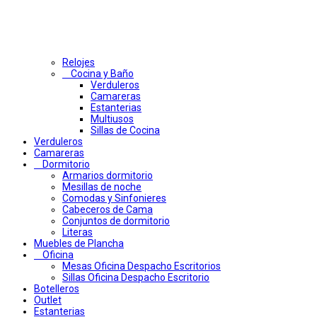
Relojes
Cocina y Baño
Verduleros
Camareras
Estanterias
Multiusos
Sillas de Cocina
Verduleros
Camareras
Dormitorio
Armarios dormitorio
Mesillas de noche
Comodas y Sinfonieres
Cabeceros de Cama
Conjuntos de dormitorio
Literas
Muebles de Plancha
Oficina
Mesas Oficina Despacho Escritorios
Sillas Oficina Despacho Escritorio
Botelleros
Outlet
Estanterias