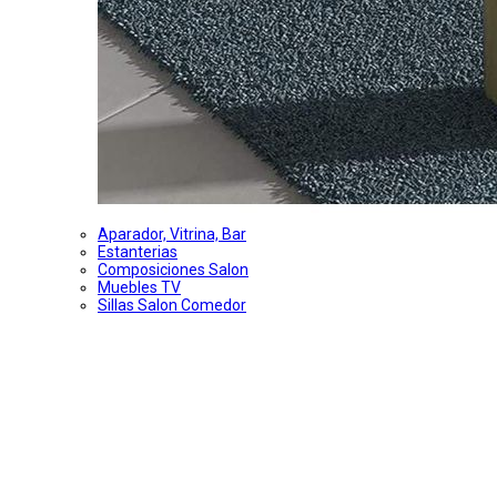
Aparador, Vitrina, Bar
Estanterias
Composiciones Salon
Muebles TV
Sillas Salon Comedor