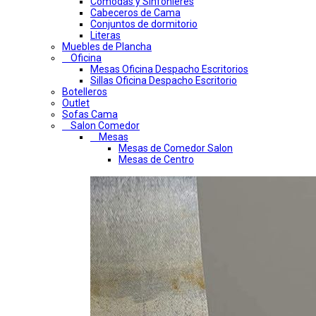
Comodas y Sinfonieres
Cabeceros de Cama
Conjuntos de dormitorio
Literas
Muebles de Plancha
Oficina
Mesas Oficina Despacho Escritorios
Sillas Oficina Despacho Escritorio
Botelleros
Outlet
Sofas Cama
Salon Comedor
Mesas
Mesas de Comedor Salon
Mesas de Centro