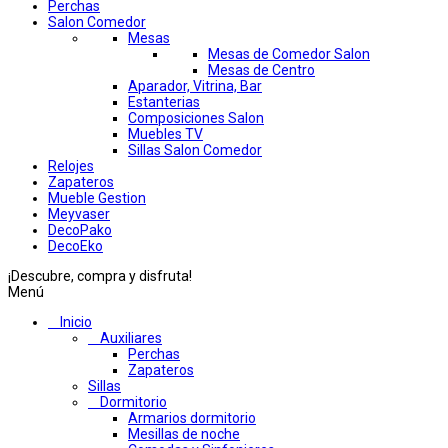
Perchas
Salon Comedor
Mesas
Mesas de Comedor Salon
Mesas de Centro
Aparador, Vitrina, Bar
Estanterias
Composiciones Salon
Muebles TV
Sillas Salon Comedor
Relojes
Zapateros
Mueble Gestion
Meyvaser
DecoPako
DecoEko
¡Descubre, compra y disfruta!
Menú
Inicio
Auxiliares
Perchas
Zapateros
Sillas
Dormitorio
Armarios dormitorio
Mesillas de noche