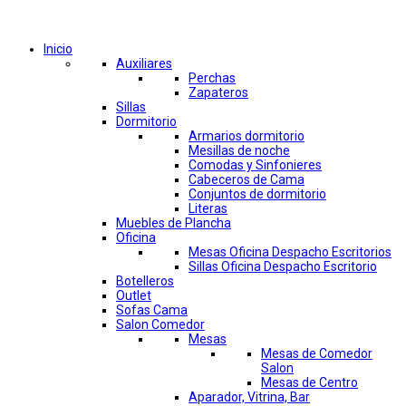
Comprar por categorías
Inicio
Auxiliares
Perchas
Zapateros
Sillas
Dormitorio
Armarios dormitorio
Mesillas de noche
Comodas y Sinfonieres
Cabeceros de Cama
Conjuntos de dormitorio
Literas
Muebles de Plancha
Oficina
Mesas Oficina Despacho Escritorios
Sillas Oficina Despacho Escritorio
Botelleros
Outlet
Sofas Cama
Salon Comedor
Mesas
Mesas de Comedor
Salon
Mesas de Centro
Aparador, Vitrina, Bar