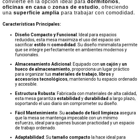
convierte en la opción ideal para
dormitorios
,
oficinas en casa
o
zonas de estudio
, ofreciendo
una
superficie amplia
para trabajar con comodidad.
Características Principales:
Diseño Compacto y Funcional
: Ideal para espacios
reducidos, esta mesa maximiza el uso del espacio sin
sacrificar
estilo
ni
comodidad
. Su diseño minimalista permite
que se integre perfectamente en ambientes modernos y
funcionales.
Almacenamiento Adicional
: Equipado con
un cajón
y
un
hueco de almacenamiento
, proporciona un lugar práctico
para organizar tus
materiales de trabajo
,
libros
y
accesorios tecnológicos
, manteniendo tu espacio ordenado
y accesible.
Estructura Robusta
: Fabricada con materiales de alta calidad,
esta mesa garantiza
estabilidad
y
durabilidad
a largo plazo,
soportando el uso diario sin comprometer su diseño.
Fácil Mantenimiento
: Su
acabado de fácil limpieza
asegura
que la mesa se mantenga impecable con un mínimo
esfuerzo, ideal para quienes buscan practicidad y un espacio
de trabajo ordenado.
Adaptabilidad
: Su
tamaño compacto
la hace ideal para