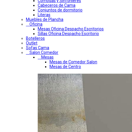
Comodas y Sinfonieres
Cabeceros de Cama
Conjuntos de dormitorio
Literas
Muebles de Plancha
Oficina
Mesas Oficina Despacho Escritorios
Sillas Oficina Despacho Escritorio
Botelleros
Outlet
Sofas Cama
Salon Comedor
Mesas
Mesas de Comedor Salon
Mesas de Centro