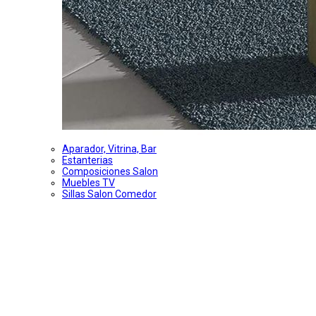
Aparador, Vitrina, Bar
Estanterias
Composiciones Salon
Muebles TV
Sillas Salon Comedor