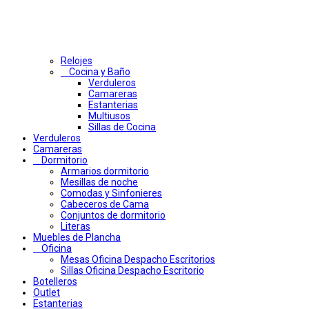
Relojes
Cocina y Baño
Verduleros
Camareras
Estanterias
Multiusos
Sillas de Cocina
Verduleros
Camareras
Dormitorio
Armarios dormitorio
Mesillas de noche
Comodas y Sinfonieres
Cabeceros de Cama
Conjuntos de dormitorio
Literas
Muebles de Plancha
Oficina
Mesas Oficina Despacho Escritorios
Sillas Oficina Despacho Escritorio
Botelleros
Outlet
Estanterias