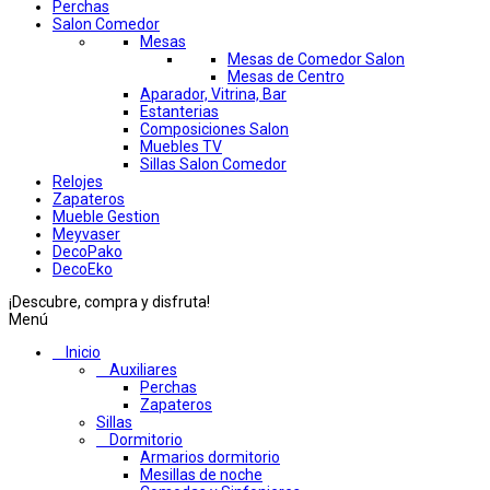
Perchas
Salon Comedor
Mesas
Mesas de Comedor Salon
Mesas de Centro
Aparador, Vitrina, Bar
Estanterias
Composiciones Salon
Muebles TV
Sillas Salon Comedor
Relojes
Zapateros
Mueble Gestion
Meyvaser
DecoPako
DecoEko
¡Descubre, compra y disfruta!
Menú
Inicio
Auxiliares
Perchas
Zapateros
Sillas
Dormitorio
Armarios dormitorio
Mesillas de noche