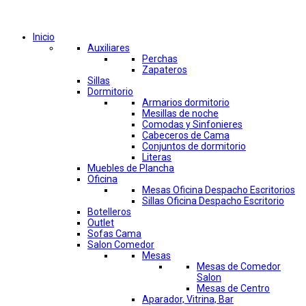
Comprar por categorías
Inicio
Auxiliares
Perchas
Zapateros
Sillas
Dormitorio
Armarios dormitorio
Mesillas de noche
Comodas y Sinfonieres
Cabeceros de Cama
Conjuntos de dormitorio
Literas
Muebles de Plancha
Oficina
Mesas Oficina Despacho Escritorios
Sillas Oficina Despacho Escritorio
Botelleros
Outlet
Sofas Cama
Salon Comedor
Mesas
Mesas de Comedor
Salon
Mesas de Centro
Aparador, Vitrina, Bar