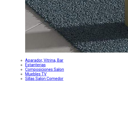
Aparador, Vitrina, Bar
Estanterias
Composiciones Salon
Muebles TV
Sillas Salon Comedor