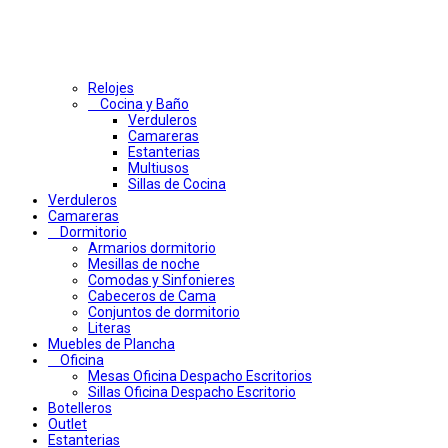
Relojes
Cocina y Baño
Verduleros
Camareras
Estanterias
Multiusos
Sillas de Cocina
Verduleros
Camareras
Dormitorio
Armarios dormitorio
Mesillas de noche
Comodas y Sinfonieres
Cabeceros de Cama
Conjuntos de dormitorio
Literas
Muebles de Plancha
Oficina
Mesas Oficina Despacho Escritorios
Sillas Oficina Despacho Escritorio
Botelleros
Outlet
Estanterias