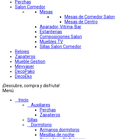
Perchas
Salon Comedor
Mesas
Mesas de Comedor Salon
Mesas de Centro
Aparador, Vitrina, Bar
Estanterias
Composiciones Salon
Muebles TV
Sillas Salon Comedor
Relojes
Zapateros
Mueble Gestion
Meyvaser
DecoPako
DecoEko
¡Descubre, compra y disfruta!
Menú
Inicio
Auxiliares
Perchas
Zapateros
Sillas
Dormitorio
Armarios dormitorio
Mesillas de noche