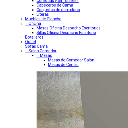
Comodas y Sinfonieres
Cabeceros de Cama
Conjuntos de dormitorio
Literas
Muebles de Plancha
Oficina
Mesas Oficina Despacho Escritorios
Sillas Oficina Despacho Escritorio
Botelleros
Outlet
Sofas Cama
Salon Comedor
Mesas
Mesas de Comedor Salon
Mesas de Centro