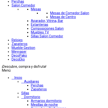
Perchas
Salon Comedor
Mesas
Mesas de Comedor Salon
Mesas de Centro
Aparador, Vitrina, Bar
Estanterias
Composiciones Salon
Muebles TV
Sillas Salon Comedor
Relojes
Zapateros
Mueble Gestion
Meyvaser
DecoPako
DecoEko
¡Descubre, compra y disfruta!
Menú
Inicio
Auxiliares
Perchas
Zapateros
Sillas
Dormitorio
Armarios dormitorio
Mesillas de noche