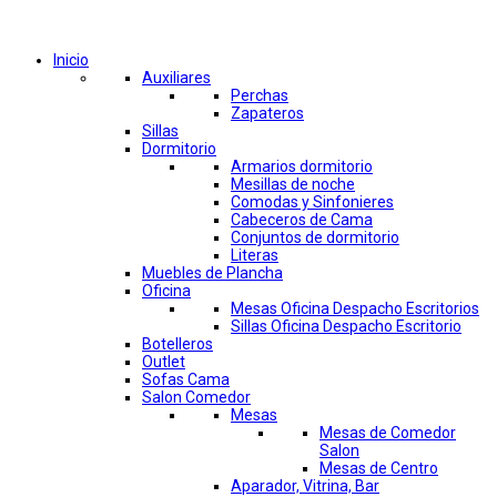
Comprar por categorías
Inicio
Auxiliares
Perchas
Zapateros
Sillas
Dormitorio
Armarios dormitorio
Mesillas de noche
Comodas y Sinfonieres
Cabeceros de Cama
Conjuntos de dormitorio
Literas
Muebles de Plancha
Oficina
Mesas Oficina Despacho Escritorios
Sillas Oficina Despacho Escritorio
Botelleros
Outlet
Sofas Cama
Salon Comedor
Mesas
Mesas de Comedor
Salon
Mesas de Centro
Aparador, Vitrina, Bar