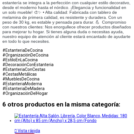
estantería se integra a la perfección con cualquier estilo decorativo,
desde el moderno hasta el nórdico. ¡Elegancia y funcionalidad en
un solo mueble! 🎨✨ • Alta calidad: Fabricada con tablero de
melamina de primera calidad, es resistente y duradera. Con un
peso de 30 kg, es estable y pensada para durar. 💪 ­ Compromiso
con nuestros clientes: Nos enorgullece ofrecer productos diseñados
para mejorar tu hogar. Si tienes alguna duda o necesitas ayuda,
nuestro equipo de atención al cliente estará encantado de ayudarte
en todo lo que necesites.
#EstanteriaDeCocina
#OrganizaciónDeCocina
#EstiloEnLaCocina
#DecoraciónConEstanteria
#EstanteriaConCestas
#CestasMetálicas
#MueblesDeCocina
#EstanteriaModerna
#EstanteriaDeMadera
#OrganizaciónDelHogar
6 otros productos en la misma categoría:

Vista rápida