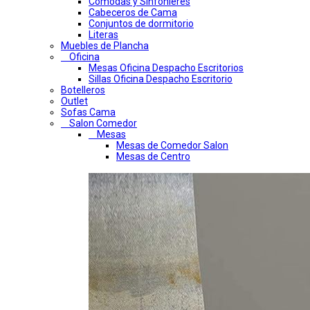
Comodas y Sinfonieres
Cabeceros de Cama
Conjuntos de dormitorio
Literas
Muebles de Plancha
Oficina
Mesas Oficina Despacho Escritorios
Sillas Oficina Despacho Escritorio
Botelleros
Outlet
Sofas Cama
Salon Comedor
Mesas
Mesas de Comedor Salon
Mesas de Centro