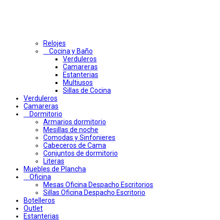
Relojes
Cocina y Baño
Verduleros
Camareras
Estanterias
Multiusos
Sillas de Cocina
Verduleros
Camareras
Dormitorio
Armarios dormitorio
Mesillas de noche
Comodas y Sinfonieres
Cabeceros de Cama
Conjuntos de dormitorio
Literas
Muebles de Plancha
Oficina
Mesas Oficina Despacho Escritorios
Sillas Oficina Despacho Escritorio
Botelleros
Outlet
Estanterias