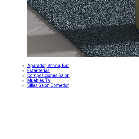
Aparador, Vitrina, Bar
Estanterias
Composiciones Salon
Muebles TV
Sillas Salon Comedor