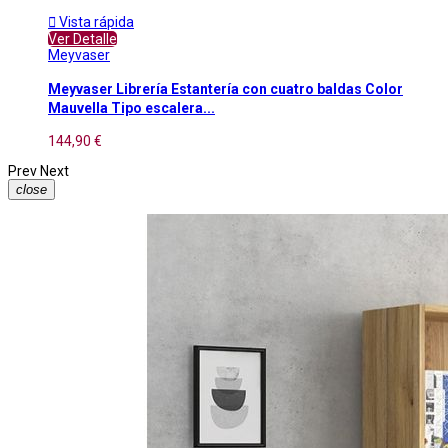

Vista rápida
Ver Detalle
Meyvaser
Meyvaser Librería Estantería con cuatro baldas Color
Mauvella Tipo escalera...
144,90 €
Prev
Next
close