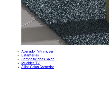
Aparador, Vitrina, Bar
Estanterias
Composiciones Salon
Muebles TV
Sillas Salon Comedor