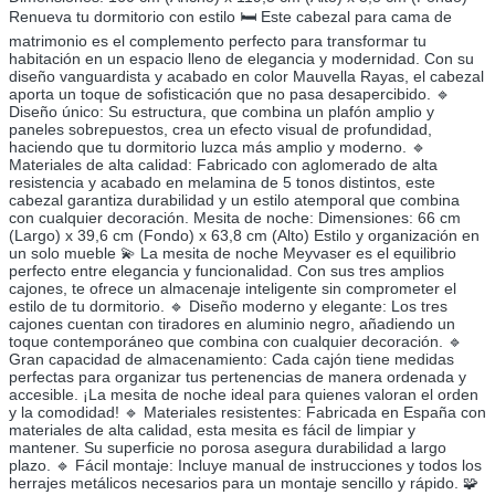
Renueva tu dormitorio con estilo 🛏️ Este cabezal para cama de
matrimonio es el complemento perfecto para transformar tu
habitación en un espacio lleno de elegancia y modernidad. Con su
diseño vanguardista y acabado en color Mauvella Rayas, el cabezal
aporta un toque de sofisticación que no pasa desapercibido. 🔹
Diseño único: Su estructura, que combina un plafón amplio y
paneles sobrepuestos, crea un efecto visual de profundidad,
haciendo que tu dormitorio luzca más amplio y moderno. 🔹
Materiales de alta calidad: Fabricado con aglomerado de alta
resistencia y acabado en melamina de 5 tonos distintos, este
cabezal garantiza durabilidad y un estilo atemporal que combina
con cualquier decoración. Mesita de noche: Dimensiones: 66 cm
(Largo) x 39,6 cm (Fondo) x 63,8 cm (Alto) Estilo y organización en
un solo mueble 💫 La mesita de noche Meyvaser es el equilibrio
perfecto entre elegancia y funcionalidad. Con sus tres amplios
cajones, te ofrece un almacenaje inteligente sin comprometer el
estilo de tu dormitorio. 🔹 Diseño moderno y elegante: Los tres
cajones cuentan con tiradores en aluminio negro, añadiendo un
toque contemporáneo que combina con cualquier decoración. 🔹
Gran capacidad de almacenamiento: Cada cajón tiene medidas
perfectas para organizar tus pertenencias de manera ordenada y
accesible. ¡La mesita de noche ideal para quienes valoran el orden
y la comodidad! 🔹 Materiales resistentes: Fabricada en España con
materiales de alta calidad, esta mesita es fácil de limpiar y
mantener. Su superficie no porosa asegura durabilidad a largo
plazo. 🔹 Fácil montaje: Incluye manual de instrucciones y todos los
herrajes metálicos necesarios para un montaje sencillo y rápido. 🧩