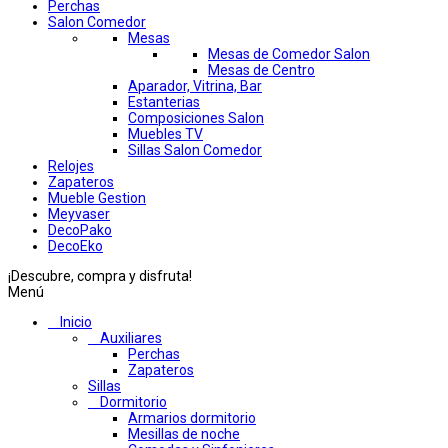
Perchas
Salon Comedor
Mesas
Mesas de Comedor Salon
Mesas de Centro
Aparador, Vitrina, Bar
Estanterias
Composiciones Salon
Muebles TV
Sillas Salon Comedor
Relojes
Zapateros
Mueble Gestion
Meyvaser
DecoPako
DecoEko
¡Descubre, compra y disfruta!
Menú
Inicio
Auxiliares
Perchas
Zapateros
Sillas
Dormitorio
Armarios dormitorio
Mesillas de noche