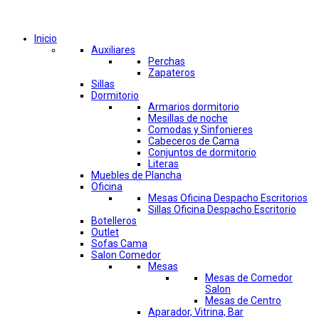
Comprar por categorías
Inicio
Auxiliares
Perchas
Zapateros
Sillas
Dormitorio
Armarios dormitorio
Mesillas de noche
Comodas y Sinfonieres
Cabeceros de Cama
Conjuntos de dormitorio
Literas
Muebles de Plancha
Oficina
Mesas Oficina Despacho Escritorios
Sillas Oficina Despacho Escritorio
Botelleros
Outlet
Sofas Cama
Salon Comedor
Mesas
Mesas de Comedor
Salon
Mesas de Centro
Aparador, Vitrina, Bar