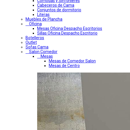
Comodas y Sinfonieres
Cabeceros de Cama
Conjuntos de dormitorio
Literas
Muebles de Plancha
Oficina
Mesas Oficina Despacho Escritorios
Sillas Oficina Despacho Escritorio
Botelleros
Outlet
Sofas Cama
Salon Comedor
Mesas
Mesas de Comedor Salon
Mesas de Centro