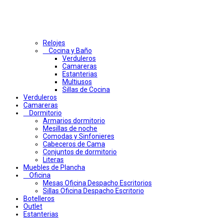
Relojes
Cocina y Baño
Verduleros
Camareras
Estanterias
Multiusos
Sillas de Cocina
Verduleros
Camareras
Dormitorio
Armarios dormitorio
Mesillas de noche
Comodas y Sinfonieres
Cabeceros de Cama
Conjuntos de dormitorio
Literas
Muebles de Plancha
Oficina
Mesas Oficina Despacho Escritorios
Sillas Oficina Despacho Escritorio
Botelleros
Outlet
Estanterias