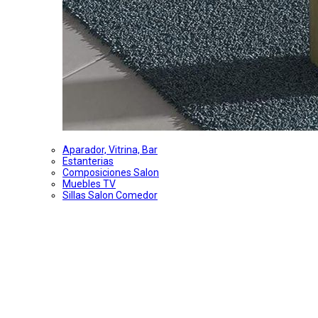
Aparador, Vitrina, Bar
Estanterias
Composiciones Salon
Muebles TV
Sillas Salon Comedor