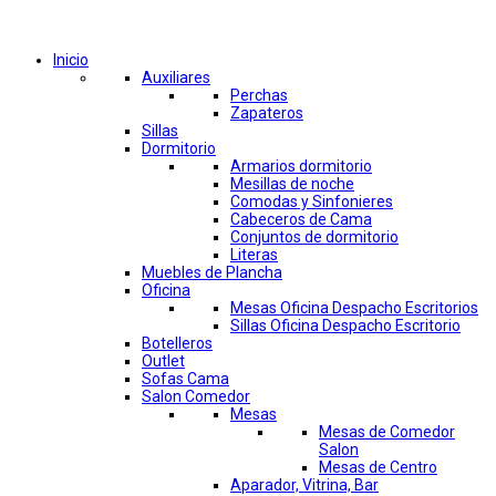
Comprar por categorías
Inicio
Auxiliares
Perchas
Zapateros
Sillas
Dormitorio
Armarios dormitorio
Mesillas de noche
Comodas y Sinfonieres
Cabeceros de Cama
Conjuntos de dormitorio
Literas
Muebles de Plancha
Oficina
Mesas Oficina Despacho Escritorios
Sillas Oficina Despacho Escritorio
Botelleros
Outlet
Sofas Cama
Salon Comedor
Mesas
Mesas de Comedor
Salon
Mesas de Centro
Aparador, Vitrina, Bar