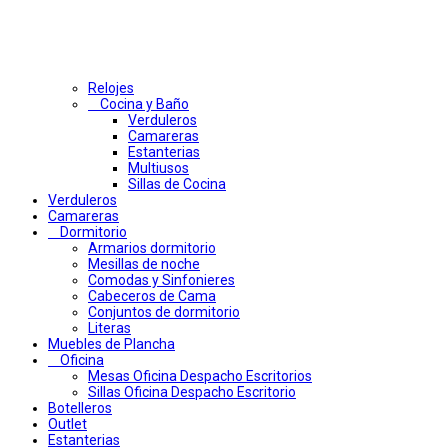
Relojes
Cocina y Baño
Verduleros
Camareras
Estanterias
Multiusos
Sillas de Cocina
Verduleros
Camareras
Dormitorio
Armarios dormitorio
Mesillas de noche
Comodas y Sinfonieres
Cabeceros de Cama
Conjuntos de dormitorio
Literas
Muebles de Plancha
Oficina
Mesas Oficina Despacho Escritorios
Sillas Oficina Despacho Escritorio
Botelleros
Outlet
Estanterias