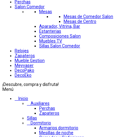
Perchas
Salon Comedor
Mesas
Mesas de Comedor Salon
Mesas de Centro
Aparador, Vitrina, Bar
Estanterias
Composiciones Salon
Muebles TV
Sillas Salon Comedor
Relojes
Zapateros
Mueble Gestion
Meyvaser
DecoPako
DecoEko
¡Descubre, compra y disfruta!
Menú
Inicio
Auxiliares
Perchas
Zapateros
Sillas
Dormitorio
Armarios dormitorio
Mesillas de noche