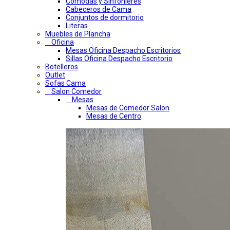
Comodas y Sinfonieres
Cabeceros de Cama
Conjuntos de dormitorio
Literas
Muebles de Plancha
Oficina
Mesas Oficina Despacho Escritorios
Sillas Oficina Despacho Escritorio
Botelleros
Outlet
Sofas Cama
Salon Comedor
Mesas
Mesas de Comedor Salon
Mesas de Centro