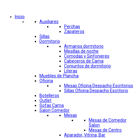
Comprar por categorías
Inicio
Auxiliares
Perchas
Zapateros
Sillas
Dormitorio
Armarios dormitorio
Mesillas de noche
Comodas y Sinfonieres
Cabeceros de Cama
Conjuntos de dormitorio
Literas
Muebles de Plancha
Oficina
Mesas Oficina Despacho Escritorios
Sillas Oficina Despacho Escritorio
Botelleros
Outlet
Sofas Cama
Salon Comedor
Mesas
Mesas de Comedor
Salon
Mesas de Centro
Aparador, Vitrina, Bar