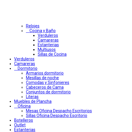
Relojes
Cocina y Baño
Verduleros
Camareras
Estanterias
Multiusos
Sillas de Cocina
Verduleros
Camareras
Dormitorio
Armarios dormitorio
Mesillas de noche
Comodas y Sinfonieres
Cabeceros de Cama
Conjuntos de dormitorio
Literas
Muebles de Plancha
Oficina
Mesas Oficina Despacho Escritorios
Sillas Oficina Despacho Escritorio
Botelleros
Outlet
Estanterias