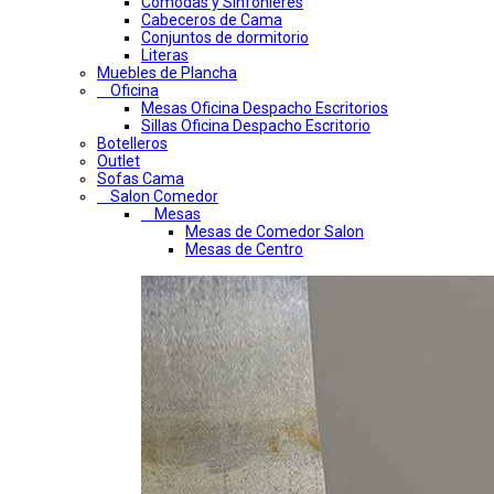
Comodas y Sinfonieres
Cabeceros de Cama
Conjuntos de dormitorio
Literas
Muebles de Plancha
Oficina
Mesas Oficina Despacho Escritorios
Sillas Oficina Despacho Escritorio
Botelleros
Outlet
Sofas Cama
Salon Comedor
Mesas
Mesas de Comedor Salon
Mesas de Centro