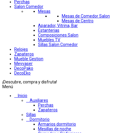
Perchas
Salon Comedor
Mesas
Mesas de Comedor Salon
Mesas de Centro
Aparador, Vitrina, Bar
Estanterias
Composiciones Salon
Muebles TV
Sillas Salon Comedor
Relojes
Zapateros
Mueble Gestion
Meyvaser
DecoPako
DecoEko
¡Descubre, compra y disfruta!
Menú
Inicio
Auxiliares
Perchas
Zapateros
Sillas
Dormitorio
Armarios dormitorio
Mesillas de noche