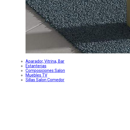
Aparador, Vitrina, Bar
Estanterias
Composiciones Salon
Muebles TV
Sillas Salon Comedor