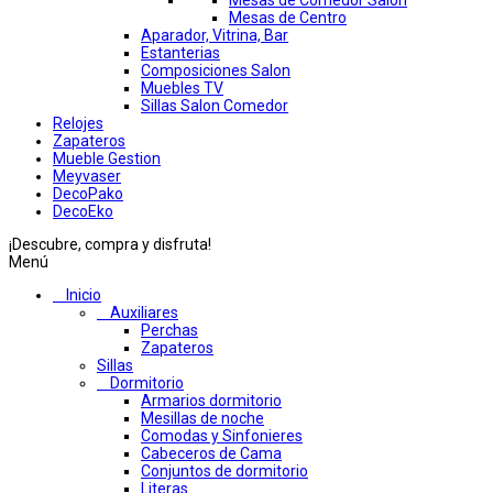
Mesas de Comedor Salon
Mesas de Centro
Aparador, Vitrina, Bar
Estanterias
Composiciones Salon
Muebles TV
Sillas Salon Comedor
Relojes
Zapateros
Mueble Gestion
Meyvaser
DecoPako
DecoEko
¡Descubre, compra y disfruta!
Menú
Inicio
Auxiliares
Perchas
Zapateros
Sillas
Dormitorio
Armarios dormitorio
Mesillas de noche
Comodas y Sinfonieres
Cabeceros de Cama
Conjuntos de dormitorio
Literas