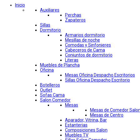
Inicio
Auxiliares
Perchas
Zapateros
Sillas
Dormitorio
Armarios dormitorio
Mesillas de noche
Comodas y Sinfonieres
Cabeceros de Cama
Conjuntos de dormitorio
Literas
Muebles de Plancha
Oficina
Mesas Oficina Despacho Escritorios
Sillas Oficina Despacho Escritorio
Botelleros
Outlet
Sofas Cama
Salon Comedor
Mesas
Mesas de Comedor Salo
Mesas de Centro
Aparador, Vitrina, Bar
Estanterias
Composiciones Salon
Muebles TV