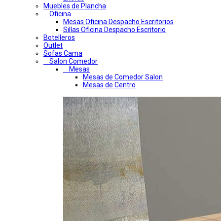
Muebles de Plancha
Oficina
Mesas Oficina Despacho Escritorios
Sillas Oficina Despacho Escritorio
Botelleros
Outlet
Sofas Cama
Salon Comedor
Mesas
Mesas de Comedor Salon
Mesas de Centro