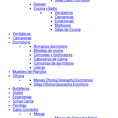
Sillas Salon Comedor
Relojes
Cocina y Baño
Verduleros
Camareras
Estanterias
Multiusos
Sillas de Cocina
Verduleros
Camareras
Dormitorio
Armarios dormitorio
Mesillas de noche
Comodas y Sinfonieres
Cabeceros de Cama
Conjuntos de dormitorio
Literas
Muebles de Plancha
Oficina
Mesas Oficina Despacho Escritorios
Sillas Oficina Despacho Escritorio
Botelleros
Outlet
Estanterias
Sofas Cama
Perchas
Salon Comedor
Mesas