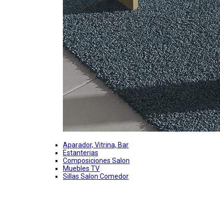
Aparador, Vitrina, Bar
Estanterias
Composiciones Salon
Muebles TV
Sillas Salon Comedor