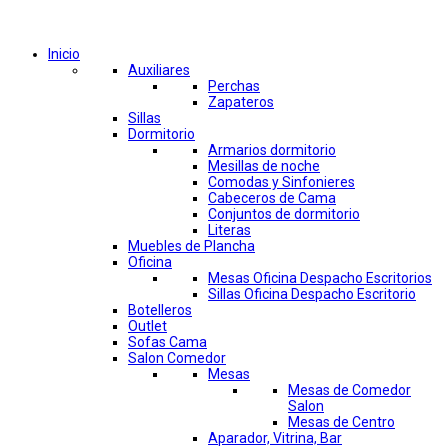
Comprar por categorías
Inicio
Auxiliares
Perchas
Zapateros
Sillas
Dormitorio
Armarios dormitorio
Mesillas de noche
Comodas y Sinfonieres
Cabeceros de Cama
Conjuntos de dormitorio
Literas
Muebles de Plancha
Oficina
Mesas Oficina Despacho Escritorios
Sillas Oficina Despacho Escritorio
Botelleros
Outlet
Sofas Cama
Salon Comedor
Mesas
Mesas de Comedor
Salon
Mesas de Centro
Aparador, Vitrina, Bar