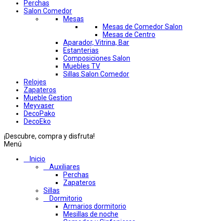
Perchas
Salon Comedor
Mesas
Mesas de Comedor Salon
Mesas de Centro
Aparador, Vitrina, Bar
Estanterias
Composiciones Salon
Muebles TV
Sillas Salon Comedor
Relojes
Zapateros
Mueble Gestion
Meyvaser
DecoPako
DecoEko
¡Descubre, compra y disfruta!
Menú
Inicio
Auxiliares
Perchas
Zapateros
Sillas
Dormitorio
Armarios dormitorio
Mesillas de noche