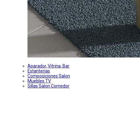
Aparador, Vitrina, Bar
Estanterias
Composiciones Salon
Muebles TV
Sillas Salon Comedor