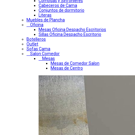
Comodas y Sinfonieres
Cabeceros de Cama
Conjuntos de dormitorio
Literas
Muebles de Plancha
Oficina
Mesas Oficina Despacho Escritorios
Sillas Oficina Despacho Escritorio
Botelleros
Outlet
Sofas Cama
Salon Comedor
Mesas
Mesas de Comedor Salon
Mesas de Centro