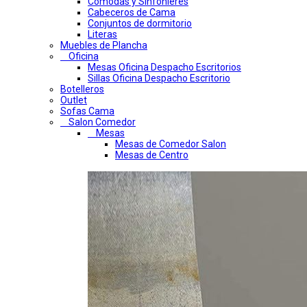
Comodas y Sinfonieres
Cabeceros de Cama
Conjuntos de dormitorio
Literas
Muebles de Plancha
Oficina
Mesas Oficina Despacho Escritorios
Sillas Oficina Despacho Escritorio
Botelleros
Outlet
Sofas Cama
Salon Comedor
Mesas
Mesas de Comedor Salon
Mesas de Centro