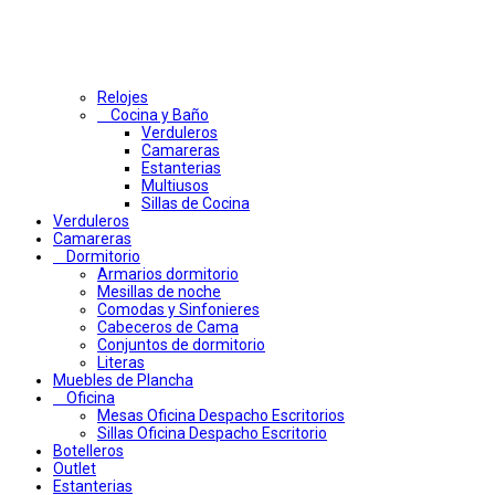
Relojes
Cocina y Baño
Verduleros
Camareras
Estanterias
Multiusos
Sillas de Cocina
Verduleros
Camareras
Dormitorio
Armarios dormitorio
Mesillas de noche
Comodas y Sinfonieres
Cabeceros de Cama
Conjuntos de dormitorio
Literas
Muebles de Plancha
Oficina
Mesas Oficina Despacho Escritorios
Sillas Oficina Despacho Escritorio
Botelleros
Outlet
Estanterias