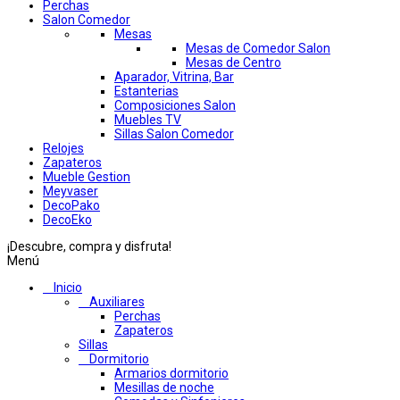
Perchas
Salon Comedor
Mesas
Mesas de Comedor Salon
Mesas de Centro
Aparador, Vitrina, Bar
Estanterias
Composiciones Salon
Muebles TV
Sillas Salon Comedor
Relojes
Zapateros
Mueble Gestion
Meyvaser
DecoPako
DecoEko
¡Descubre, compra y disfruta!
Menú
Inicio
Auxiliares
Perchas
Zapateros
Sillas
Dormitorio
Armarios dormitorio
Mesillas de noche