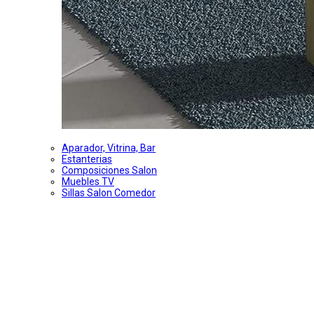
Aparador, Vitrina, Bar
Estanterias
Composiciones Salon
Muebles TV
Sillas Salon Comedor