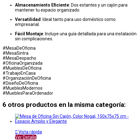
Almacenamiento Eficiente
: Dos estantes y un cajón para
mantener tu espacio organizado.
Versatilidad
: Ideal tanto para uso doméstico como
empresarial.
Fácil Montaje
: Incluye una guía detallada para una instalación
sin complicaciones.
#MesaDeOficina
#MesaSintra
#MesaDespacho
#OficinaOrganizada
#MueblesDeOficina
#TrabajoEnCasa
#OrganizaciónDeOficina
#DiseñoDeOficina
#MueblesModernos
#MueblesParaOrdenador
6 otros productos en la misma categoría:

Vista rápida
Ver Detalle