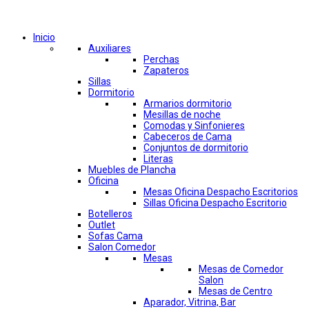
Comprar por categorías
Inicio
Auxiliares
Perchas
Zapateros
Sillas
Dormitorio
Armarios dormitorio
Mesillas de noche
Comodas y Sinfonieres
Cabeceros de Cama
Conjuntos de dormitorio
Literas
Muebles de Plancha
Oficina
Mesas Oficina Despacho Escritorios
Sillas Oficina Despacho Escritorio
Botelleros
Outlet
Sofas Cama
Salon Comedor
Mesas
Mesas de Comedor
Salon
Mesas de Centro
Aparador, Vitrina, Bar