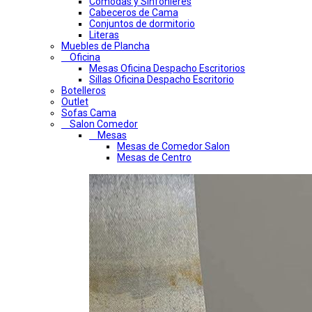
Comodas y Sinfonieres
Cabeceros de Cama
Conjuntos de dormitorio
Literas
Muebles de Plancha
Oficina
Mesas Oficina Despacho Escritorios
Sillas Oficina Despacho Escritorio
Botelleros
Outlet
Sofas Cama
Salon Comedor
Mesas
Mesas de Comedor Salon
Mesas de Centro