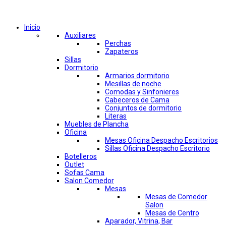
Comprar por categorías
Inicio
Auxiliares
Perchas
Zapateros
Sillas
Dormitorio
Armarios dormitorio
Mesillas de noche
Comodas y Sinfonieres
Cabeceros de Cama
Conjuntos de dormitorio
Literas
Muebles de Plancha
Oficina
Mesas Oficina Despacho Escritorios
Sillas Oficina Despacho Escritorio
Botelleros
Outlet
Sofas Cama
Salon Comedor
Mesas
Mesas de Comedor
Salon
Mesas de Centro
Aparador, Vitrina, Bar