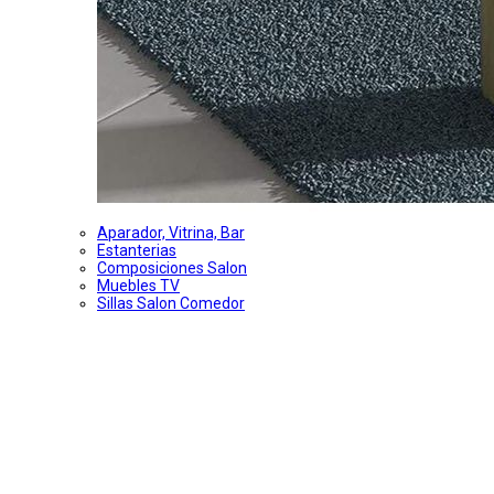
Aparador, Vitrina, Bar
Estanterias
Composiciones Salon
Muebles TV
Sillas Salon Comedor