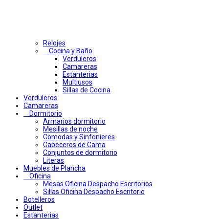
Relojes
Cocina y Baño
Verduleros
Camareras
Estanterias
Multiusos
Sillas de Cocina
Verduleros
Camareras
Dormitorio
Armarios dormitorio
Mesillas de noche
Comodas y Sinfonieres
Cabeceros de Cama
Conjuntos de dormitorio
Literas
Muebles de Plancha
Oficina
Mesas Oficina Despacho Escritorios
Sillas Oficina Despacho Escritorio
Botelleros
Outlet
Estanterias