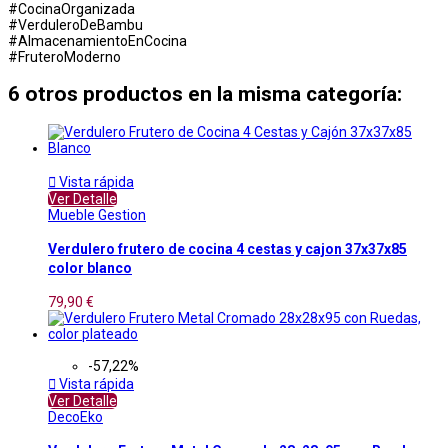
#CocinaOrganizada
#VerduleroDeBambu
#AlmacenamientoEnCocina
#FruteroModerno
6 otros productos en la misma categoría:

Vista rápida
Ver Detalle
Mueble Gestion
Verdulero frutero de cocina 4 cestas y cajon 37x37x85
color blanco
79,90 €
-57,22%

Vista rápida
Ver Detalle
DecoEko