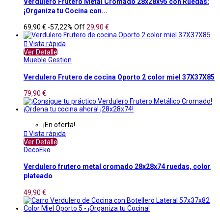
Verdulero Frutero Metal Cromado 28x28x95 con Ruedas:
¡Organiza tu Cocina con...
69,90 €
-57,22%
Off
29,90 €

Vista rápida
Ver Detalle
Mueble Gestion
Verdulero Frutero de cocina Oporto 2 color miel 37X37X85
79,90 €
¡En oferta!

Vista rápida
Ver Detalle
DecoEko
Verdulero frutero metal cromado 28x28x74 ruedas, color
plateado
49,90 €