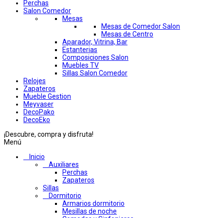
Perchas
Salon Comedor
Mesas
Mesas de Comedor Salon
Mesas de Centro
Aparador, Vitrina, Bar
Estanterias
Composiciones Salon
Muebles TV
Sillas Salon Comedor
Relojes
Zapateros
Mueble Gestion
Meyvaser
DecoPako
DecoEko
¡Descubre, compra y disfruta!
Menú
Inicio
Auxiliares
Perchas
Zapateros
Sillas
Dormitorio
Armarios dormitorio
Mesillas de noche