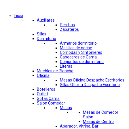
Comprar por categorías
Inicio
Auxiliares
Perchas
Zapateros
Sillas
Dormitorio
Armarios dormitorio
Mesillas de noche
Comodas y Sinfonieres
Cabeceros de Cama
Conjuntos de dormitorio
Literas
Muebles de Plancha
Oficina
Mesas Oficina Despacho Escritorios
Sillas Oficina Despacho Escritorio
Botelleros
Outlet
Sofas Cama
Salon Comedor
Mesas
Mesas de Comedor
Salon
Mesas de Centro
Aparador, Vitrina, Bar