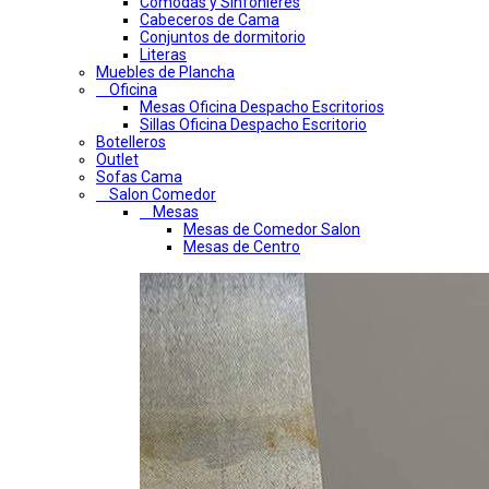
Comodas y Sinfonieres
Cabeceros de Cama
Conjuntos de dormitorio
Literas
Muebles de Plancha
Oficina
Mesas Oficina Despacho Escritorios
Sillas Oficina Despacho Escritorio
Botelleros
Outlet
Sofas Cama
Salon Comedor
Mesas
Mesas de Comedor Salon
Mesas de Centro