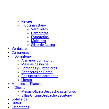
Relojes
Cocina y Baño
Verduleros
Camareras
Estanterias
Multiusos
Sillas de Cocina
Verduleros
Camareras
Dormitorio
Armarios dormitorio
Mesillas de noche
Comodas y Sinfonieres
Cabeceros de Cama
Conjuntos de dormitorio
Literas
Muebles de Plancha
Oficina
Mesas Oficina Despacho Escritorios
Sillas Oficina Despacho Escritorio
Botelleros
Outlet
Estanterias