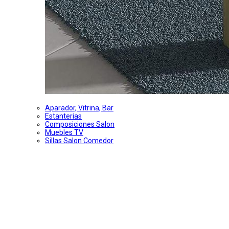
Aparador, Vitrina, Bar
Estanterias
Composiciones Salon
Muebles TV
Sillas Salon Comedor