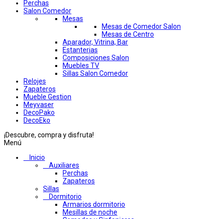
Perchas
Salon Comedor
Mesas
Mesas de Comedor Salon
Mesas de Centro
Aparador, Vitrina, Bar
Estanterias
Composiciones Salon
Muebles TV
Sillas Salon Comedor
Relojes
Zapateros
Mueble Gestion
Meyvaser
DecoPako
DecoEko
¡Descubre, compra y disfruta!
Menú
Inicio
Auxiliares
Perchas
Zapateros
Sillas
Dormitorio
Armarios dormitorio
Mesillas de noche