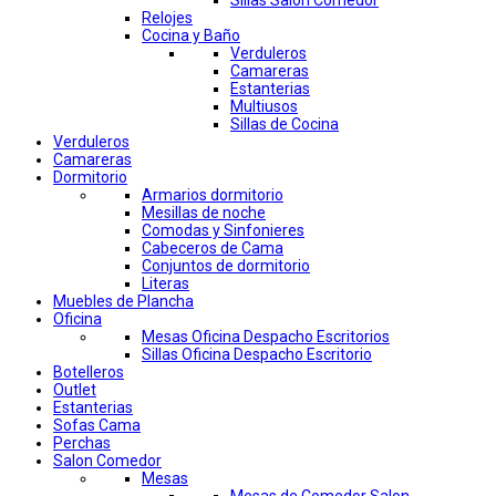
Sillas Salon Comedor
Relojes
Cocina y Baño
Verduleros
Camareras
Estanterias
Multiusos
Sillas de Cocina
Verduleros
Camareras
Dormitorio
Armarios dormitorio
Mesillas de noche
Comodas y Sinfonieres
Cabeceros de Cama
Conjuntos de dormitorio
Literas
Muebles de Plancha
Oficina
Mesas Oficina Despacho Escritorios
Sillas Oficina Despacho Escritorio
Botelleros
Outlet
Estanterias
Sofas Cama
Perchas
Salon Comedor
Mesas