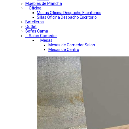
Muebles de Plancha
Oficina
Mesas Oficina Despacho Escritorios
Sillas Oficina Despacho Escritorio
Botelleros
Outlet
Sofas Cama
Salon Comedor
Mesas
Mesas de Comedor Salon
Mesas de Centro