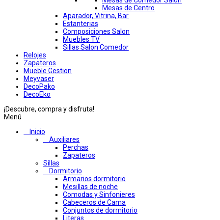
Mesas de Comedor Salon
Mesas de Centro
Aparador, Vitrina, Bar
Estanterias
Composiciones Salon
Muebles TV
Sillas Salon Comedor
Relojes
Zapateros
Mueble Gestion
Meyvaser
DecoPako
DecoEko
¡Descubre, compra y disfruta!
Menú
Inicio
Auxiliares
Perchas
Zapateros
Sillas
Dormitorio
Armarios dormitorio
Mesillas de noche
Comodas y Sinfonieres
Cabeceros de Cama
Conjuntos de dormitorio
Literas