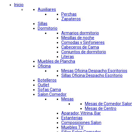
Inicio
Auxiliares
Perchas
Zapateros
Sillas
Dormitorio
Armarios dormitorio
Mesillas de noche
Comodas y Sinfonieres
Cabeceros de Cama
Conjuntos de dormitorio
Literas
Muebles de Plancha
Oficina
Mesas Oficina Despacho Escritorios
Sillas Oficina Despacho Escritorio
Botelleros
Outlet
Sofas Cama
Salon Comedor
Mesas
Mesas de Comedor Salo
Mesas de Centro
Aparador, Vitrina, Bar
Estanterias
Composiciones Salon
Muebles TV