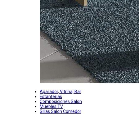
Aparador, Vitrina, Bar
Estanterias
Composiciones Salon
Muebles TV
Sillas Salon Comedor