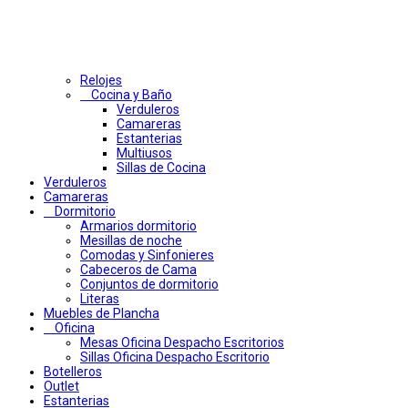
Relojes
Cocina y Baño
Verduleros
Camareras
Estanterias
Multiusos
Sillas de Cocina
Verduleros
Camareras
Dormitorio
Armarios dormitorio
Mesillas de noche
Comodas y Sinfonieres
Cabeceros de Cama
Conjuntos de dormitorio
Literas
Muebles de Plancha
Oficina
Mesas Oficina Despacho Escritorios
Sillas Oficina Despacho Escritorio
Botelleros
Outlet
Estanterias