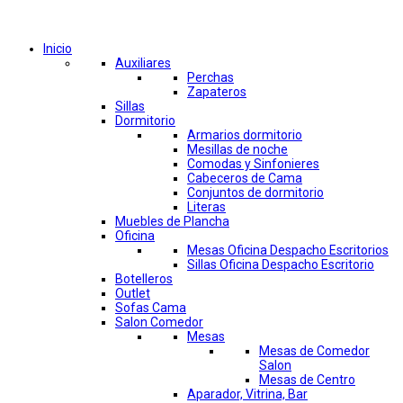
Comprar por categorías
Inicio
Auxiliares
Perchas
Zapateros
Sillas
Dormitorio
Armarios dormitorio
Mesillas de noche
Comodas y Sinfonieres
Cabeceros de Cama
Conjuntos de dormitorio
Literas
Muebles de Plancha
Oficina
Mesas Oficina Despacho Escritorios
Sillas Oficina Despacho Escritorio
Botelleros
Outlet
Sofas Cama
Salon Comedor
Mesas
Mesas de Comedor
Salon
Mesas de Centro
Aparador, Vitrina, Bar