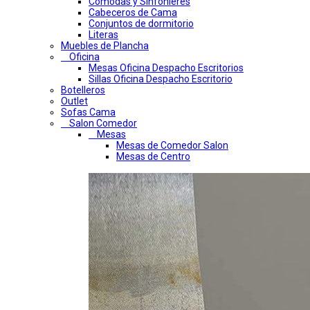
Comodas y Sinfonieres
Cabeceros de Cama
Conjuntos de dormitorio
Literas
Muebles de Plancha
Oficina
Mesas Oficina Despacho Escritorios
Sillas Oficina Despacho Escritorio
Botelleros
Outlet
Sofas Cama
Salon Comedor
Mesas
Mesas de Comedor Salon
Mesas de Centro