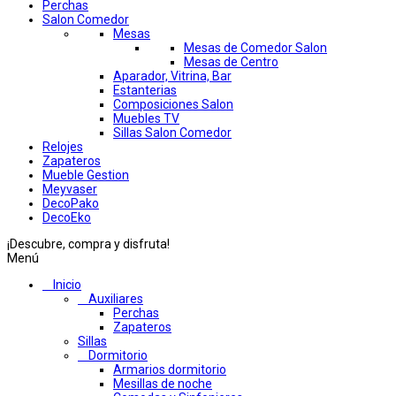
Perchas
Salon Comedor
Mesas
Mesas de Comedor Salon
Mesas de Centro
Aparador, Vitrina, Bar
Estanterias
Composiciones Salon
Muebles TV
Sillas Salon Comedor
Relojes
Zapateros
Mueble Gestion
Meyvaser
DecoPako
DecoEko
¡Descubre, compra y disfruta!
Menú
Inicio
Auxiliares
Perchas
Zapateros
Sillas
Dormitorio
Armarios dormitorio
Mesillas de noche