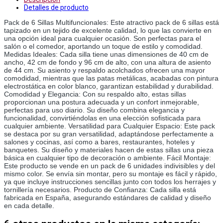
Detalles de producto
Pack de 6 Sillas Multifuncionales: Este atractivo pack de 6 sillas está 
tapizado en un tejido de excelente calidad, lo que las convierte en 
una opción ideal para cualquier ocasión. Son perfectas para el 
salón o el comedor, aportando un toque de estilo y comodidad. 
Medidas Ideales: Cada silla tiene unas dimensiones de 40 cm de 
ancho, 42 cm de fondo y 96 cm de alto, con una altura de asiento 
de 44 cm. Su asiento y respaldo acolchados ofrecen una mayor 
comodidad, mientras que las patas metálicas, acabadas con pintura 
electrostática en color blanco, garantizan estabilidad y durabilidad. 
Comodidad y Elegancia: Con su respaldo alto, estas sillas 
proporcionan una postura adecuada y un confort inmejorable, 
perfectas para uso diario. Su diseño combina elegancia y 
funcionalidad, convirtiéndolas en una elección sofisticada para 
cualquier ambiente. Versatilidad para Cualquier Espacio: Este pack 
se destaca por su gran versatilidad, adaptándose perfectamente a 
salones y cocinas, así como a bares, restaurantes, hoteles y 
banquetes. Su diseño y materiales hacen de estas sillas una pieza 
básica en cualquier tipo de decoración o ambiente. Fácil Montaje: 
Este producto se vende en un pack de 6 unidades indivisibles y del 
mismo color. Se envía sin montar, pero su montaje es fácil y rápido, 
ya que incluye instrucciones sencillas junto con todos los herrajes y 
tornillería necesarios. Producto de Confianza: Cada silla está 
fabricada en España, asegurando estándares de calidad y diseño 
en cada detalle.