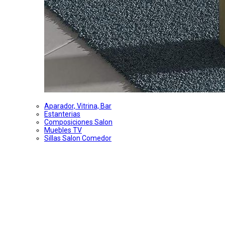
Aparador, Vitrina, Bar
Estanterias
Composiciones Salon
Muebles TV
Sillas Salon Comedor