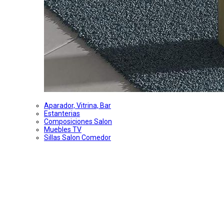
Aparador, Vitrina, Bar
Estanterias
Composiciones Salon
Muebles TV
Sillas Salon Comedor