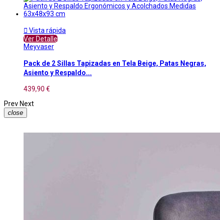

Vista rápida
Ver Detalle
Meyvaser
Pack de 2 Sillas Tapizadas en Tela Beige, Patas Negras,
Asiento y Respaldo...
439,90 €
Prev
Next
close