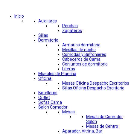
Comprar por categorías
Inicio
Auxiliares
Perchas
Zapateros
Sillas
Dormitorio
Armarios dormitorio
Mesillas de noche
Comodas y Sinfonieres
Cabeceros de Cama
Conjuntos de dormitorio
Literas
Muebles de Plancha
Oficina
Mesas Oficina Despacho Escritorios
Sillas Oficina Despacho Escritorio
Botelleros
Outlet
Sofas Cama
Salon Comedor
Mesas
Mesas de Comedor
Salon
Mesas de Centro
Aparador, Vitrina, Bar