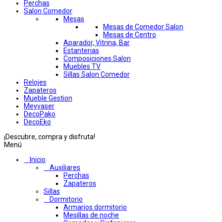
Perchas
Salon Comedor
Mesas
Mesas de Comedor Salon
Mesas de Centro
Aparador, Vitrina, Bar
Estanterias
Composiciones Salon
Muebles TV
Sillas Salon Comedor
Relojes
Zapateros
Mueble Gestion
Meyvaser
DecoPako
DecoEko
¡Descubre, compra y disfruta!
Menú
Inicio
Auxiliares
Perchas
Zapateros
Sillas
Dormitorio
Armarios dormitorio
Mesillas de noche