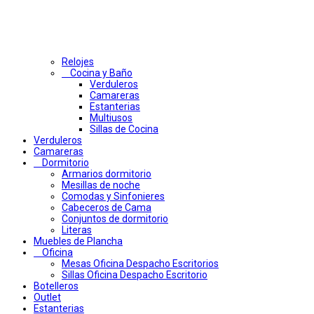
Relojes
Cocina y Baño
Verduleros
Camareras
Estanterias
Multiusos
Sillas de Cocina
Verduleros
Camareras
Dormitorio
Armarios dormitorio
Mesillas de noche
Comodas y Sinfonieres
Cabeceros de Cama
Conjuntos de dormitorio
Literas
Muebles de Plancha
Oficina
Mesas Oficina Despacho Escritorios
Sillas Oficina Despacho Escritorio
Botelleros
Outlet
Estanterias