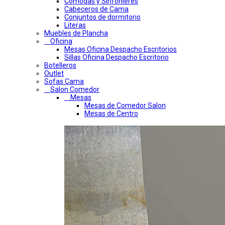
Comodas y Sinfonieres
Cabeceros de Cama
Conjuntos de dormitorio
Literas
Muebles de Plancha
Oficina
Mesas Oficina Despacho Escritorios
Sillas Oficina Despacho Escritorio
Botelleros
Outlet
Sofas Cama
Salon Comedor
Mesas
Mesas de Comedor Salon
Mesas de Centro