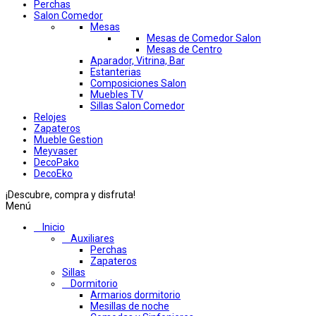
Perchas
Salon Comedor
Mesas
Mesas de Comedor Salon
Mesas de Centro
Aparador, Vitrina, Bar
Estanterias
Composiciones Salon
Muebles TV
Sillas Salon Comedor
Relojes
Zapateros
Mueble Gestion
Meyvaser
DecoPako
DecoEko
¡Descubre, compra y disfruta!
Menú
Inicio
Auxiliares
Perchas
Zapateros
Sillas
Dormitorio
Armarios dormitorio
Mesillas de noche