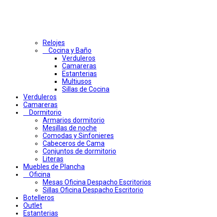
Relojes
Cocina y Baño
Verduleros
Camareras
Estanterias
Multiusos
Sillas de Cocina
Verduleros
Camareras
Dormitorio
Armarios dormitorio
Mesillas de noche
Comodas y Sinfonieres
Cabeceros de Cama
Conjuntos de dormitorio
Literas
Muebles de Plancha
Oficina
Mesas Oficina Despacho Escritorios
Sillas Oficina Despacho Escritorio
Botelleros
Outlet
Estanterias