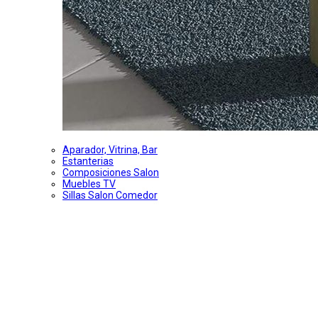
Aparador, Vitrina, Bar
Estanterias
Composiciones Salon
Muebles TV
Sillas Salon Comedor