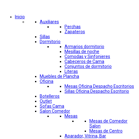
Comprar por categorías
Inicio
Auxiliares
Perchas
Zapateros
Sillas
Dormitorio
Armarios dormitorio
Mesillas de noche
Comodas y Sinfonieres
Cabeceros de Cama
Conjuntos de dormitorio
Literas
Muebles de Plancha
Oficina
Mesas Oficina Despacho Escritorios
Sillas Oficina Despacho Escritorio
Botelleros
Outlet
Sofas Cama
Salon Comedor
Mesas
Mesas de Comedor
Salon
Mesas de Centro
Aparador, Vitrina, Bar