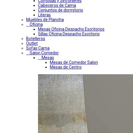
Comodas y Sinfonieres
Cabeceros de Cama
Conjuntos de dormitorio
Literas
Muebles de Plancha
Oficina
Mesas Oficina Despacho Escritorios
Sillas Oficina Despacho Escritorio
Botelleros
Outlet
Sofas Cama
Salon Comedor
Mesas
Mesas de Comedor Salon
Mesas de Centro