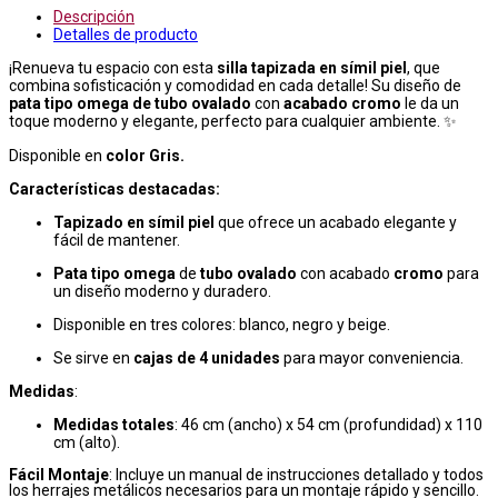
Descripción
Detalles de producto
¡Renueva tu espacio con esta
silla tapizada en símil piel
, que
combina sofisticación y comodidad en cada detalle! Su diseño de
pata tipo omega de tubo ovalado
con
acabado cromo
le da un
toque moderno y elegante, perfecto para cualquier ambiente. ✨
Disponible en
color Gris
.
Características destacadas:
Tapizado en símil piel
que ofrece un acabado elegante y
fácil de mantener.
Pata tipo omega
de
tubo ovalado
con acabado
cromo
para
un diseño moderno y duradero.
Disponible en tres colores: blanco, negro y beige.
Se sirve en
cajas de 4 unidades
para mayor conveniencia.
Medidas
:
Medidas totales
: 46 cm (ancho) x 54 cm (profundidad) x 110
cm (alto).
Fácil Montaje
: Incluye un manual de instrucciones detallado y todos
los herrajes metálicos necesarios para un montaje rápido y sencillo.