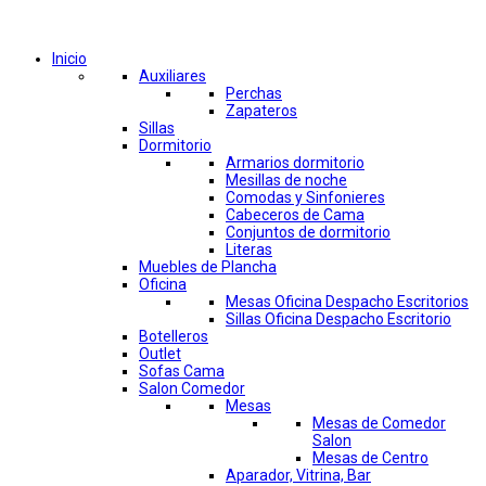
Comprar por categorías
Inicio
Auxiliares
Perchas
Zapateros
Sillas
Dormitorio
Armarios dormitorio
Mesillas de noche
Comodas y Sinfonieres
Cabeceros de Cama
Conjuntos de dormitorio
Literas
Muebles de Plancha
Oficina
Mesas Oficina Despacho Escritorios
Sillas Oficina Despacho Escritorio
Botelleros
Outlet
Sofas Cama
Salon Comedor
Mesas
Mesas de Comedor
Salon
Mesas de Centro
Aparador, Vitrina, Bar