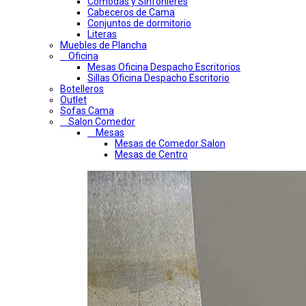
Comodas y Sinfonieres
Cabeceros de Cama
Conjuntos de dormitorio
Literas
Muebles de Plancha
Oficina
Mesas Oficina Despacho Escritorios
Sillas Oficina Despacho Escritorio
Botelleros
Outlet
Sofas Cama
Salon Comedor
Mesas
Mesas de Comedor Salon
Mesas de Centro