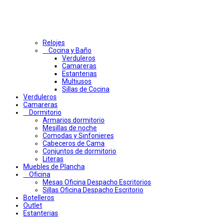
Relojes
Cocina y Baño
Verduleros
Camareras
Estanterias
Multiusos
Sillas de Cocina
Verduleros
Camareras
Dormitorio
Armarios dormitorio
Mesillas de noche
Comodas y Sinfonieres
Cabeceros de Cama
Conjuntos de dormitorio
Literas
Muebles de Plancha
Oficina
Mesas Oficina Despacho Escritorios
Sillas Oficina Despacho Escritorio
Botelleros
Outlet
Estanterias