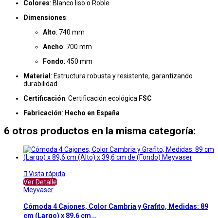
Colores
: Blanco liso o Roble
Dimensiones
:
Alto
: 740 mm
Ancho
: 700 mm
Fondo
: 450 mm
Material
: Estructura robusta y resistente, garantizando
durabilidad
Certificación
: Certificación ecológica
FSC
Fabricación
:
Hecho en España
6 otros productos en la misma categoría:

Vista rápida
Ver Detalle
Meyvaser
Cómoda 4 Cajones, Color Cambria y Grafito, Medidas: 89
cm (Largo) x 89,6 cm...