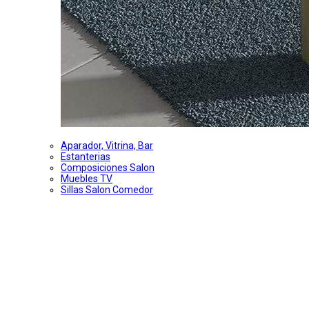
Aparador, Vitrina, Bar
Estanterias
Composiciones Salon
Muebles TV
Sillas Salon Comedor