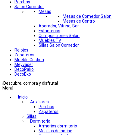
Perchas
Salon Comedor
Mesas
Mesas de Comedor Salon
Mesas de Centro
Aparador, Vitrina, Bar
Estanterias
Composiciones Salon
Muebles TV
Sillas Salon Comedor
Relojes
Zapateros
Mueble Gestion
Meyvaser
DecoPako
DecoEko
¡Descubre, compra y disfruta!
Menú
Inicio
Auxiliares
Perchas
Zapateros
Sillas
Dormitorio
Armarios dormitorio
Mesillas de noche