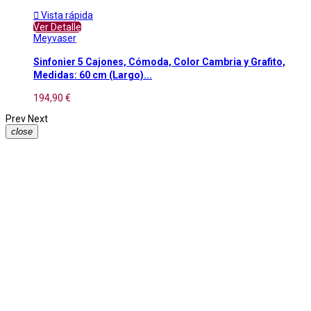

Vista rápida
Ver Detalle
Meyvaser
Sinfonier 5 Cajones, Cómoda, Color Cambria y Grafito,
Medidas: 60 cm (Largo)...
194,90 €
Prev
Next
close