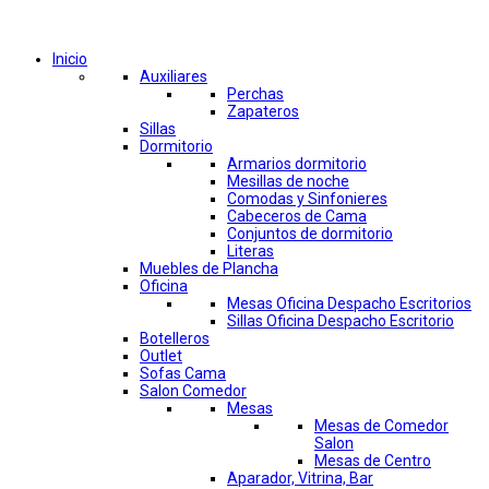
Comprar por categorías
Inicio
Auxiliares
Perchas
Zapateros
Sillas
Dormitorio
Armarios dormitorio
Mesillas de noche
Comodas y Sinfonieres
Cabeceros de Cama
Conjuntos de dormitorio
Literas
Muebles de Plancha
Oficina
Mesas Oficina Despacho Escritorios
Sillas Oficina Despacho Escritorio
Botelleros
Outlet
Sofas Cama
Salon Comedor
Mesas
Mesas de Comedor
Salon
Mesas de Centro
Aparador, Vitrina, Bar