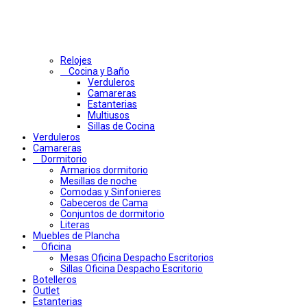
Relojes
Cocina y Baño
Verduleros
Camareras
Estanterias
Multiusos
Sillas de Cocina
Verduleros
Camareras
Dormitorio
Armarios dormitorio
Mesillas de noche
Comodas y Sinfonieres
Cabeceros de Cama
Conjuntos de dormitorio
Literas
Muebles de Plancha
Oficina
Mesas Oficina Despacho Escritorios
Sillas Oficina Despacho Escritorio
Botelleros
Outlet
Estanterias