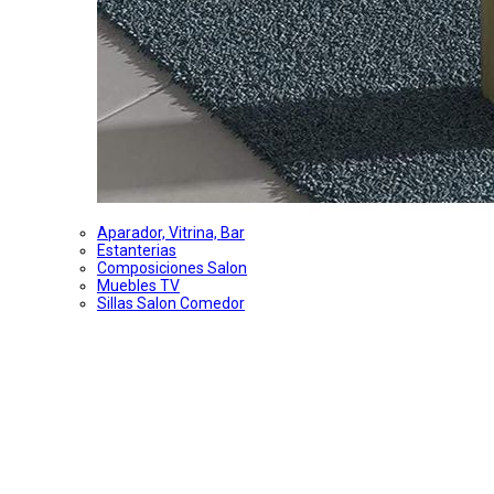
Aparador, Vitrina, Bar
Estanterias
Composiciones Salon
Muebles TV
Sillas Salon Comedor