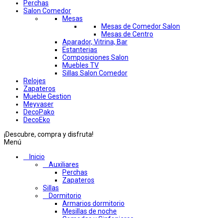
Perchas
Salon Comedor
Mesas
Mesas de Comedor Salon
Mesas de Centro
Aparador, Vitrina, Bar
Estanterias
Composiciones Salon
Muebles TV
Sillas Salon Comedor
Relojes
Zapateros
Mueble Gestion
Meyvaser
DecoPako
DecoEko
¡Descubre, compra y disfruta!
Menú
Inicio
Auxiliares
Perchas
Zapateros
Sillas
Dormitorio
Armarios dormitorio
Mesillas de noche