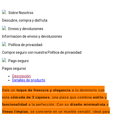
Sobre Nosotros
Descubre, compra y disfruta
Envios y devoluciones
Informacion de envios y devoluciones
Política de privacidad
Compre seguro con nuestra Política de privacidad
Pago seguro
Pagos seguros
Descripción
Detalles de producto
Dale un
toque de frescura y elegancia
a tu dormitorio con
esta
cómoda de 3 cajones
, una pieza que combina
estilo
y
funcionalidad
a la perfección. Con su
diseño minimalista
y
líneas limpias
, se convierte en un mueble versátil, ideal para