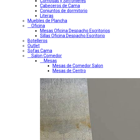
Comodas y Sinfonieres
Cabeceros de Cama
Conjuntos de dormitorio
Literas
Muebles de Plancha
Oficina
Mesas Oficina Despacho Escritorios
Sillas Oficina Despacho Escritorio
Botelleros
Outlet
Sofas Cama
Salon Comedor
Mesas
Mesas de Comedor Salon
Mesas de Centro