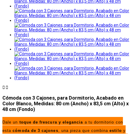


Cómoda con 3 Cajones, para Dormitorio, Acabado en
Color Blanco, Medidas: 80 cm (Ancho) x 83,5 cm (Alto) x
48 cm (Fondo)
Dale un
toque de frescura y elegancia
a tu dormitorio con
esta
cómoda de 3 cajones
, una pieza que combina
estilo
y