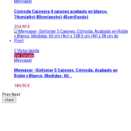
Meyvaser
Cómoda Cajonera 4 cajones acabado en blanco.
74cm(alto) 80cm(ancho) 45cm(fondo)
254,90 €

Vista rápida
Ver Detalle
Meyvaser
Meyvaser -Sinfonier 5 Cajones, Cómoda, Acabado en
Roble y Blanco, Medidas: 60...
184,90 €
Prev
Next
close