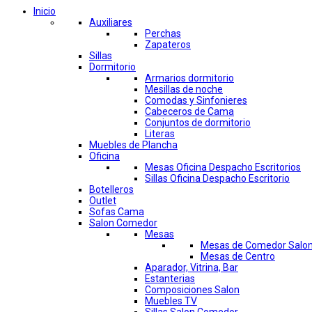
Inicio
Auxiliares
Perchas
Zapateros
Sillas
Dormitorio
Armarios dormitorio
Mesillas de noche
Comodas y Sinfonieres
Cabeceros de Cama
Conjuntos de dormitorio
Literas
Muebles de Plancha
Oficina
Mesas Oficina Despacho Escritorios
Sillas Oficina Despacho Escritorio
Botelleros
Outlet
Sofas Cama
Salon Comedor
Mesas
Mesas de Comedor Salo
Mesas de Centro
Aparador, Vitrina, Bar
Estanterias
Composiciones Salon
Muebles TV