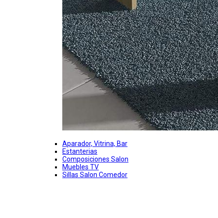
Aparador, Vitrina, Bar
Estanterias
Composiciones Salon
Muebles TV
Sillas Salon Comedor