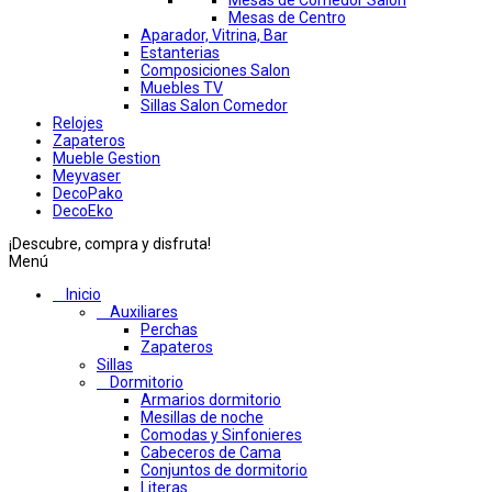
Mesas de Comedor Salon
Mesas de Centro
Aparador, Vitrina, Bar
Estanterias
Composiciones Salon
Muebles TV
Sillas Salon Comedor
Relojes
Zapateros
Mueble Gestion
Meyvaser
DecoPako
DecoEko
¡Descubre, compra y disfruta!
Menú
Inicio
Auxiliares
Perchas
Zapateros
Sillas
Dormitorio
Armarios dormitorio
Mesillas de noche
Comodas y Sinfonieres
Cabeceros de Cama
Conjuntos de dormitorio
Literas