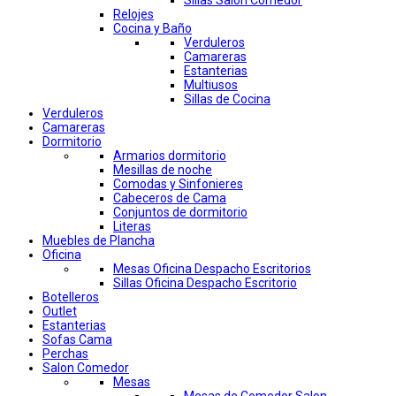
Sillas Salon Comedor
Relojes
Cocina y Baño
Verduleros
Camareras
Estanterias
Multiusos
Sillas de Cocina
Verduleros
Camareras
Dormitorio
Armarios dormitorio
Mesillas de noche
Comodas y Sinfonieres
Cabeceros de Cama
Conjuntos de dormitorio
Literas
Muebles de Plancha
Oficina
Mesas Oficina Despacho Escritorios
Sillas Oficina Despacho Escritorio
Botelleros
Outlet
Estanterias
Sofas Cama
Perchas
Salon Comedor
Mesas