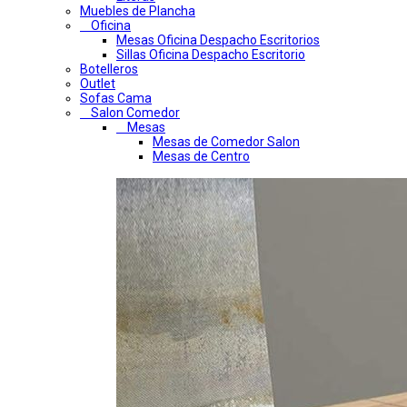
Muebles de Plancha
Oficina
Mesas Oficina Despacho Escritorios
Sillas Oficina Despacho Escritorio
Botelleros
Outlet
Sofas Cama
Salon Comedor
Mesas
Mesas de Comedor Salon
Mesas de Centro