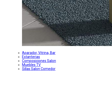
Aparador, Vitrina, Bar
Estanterias
Composiciones Salon
Muebles TV
Sillas Salon Comedor