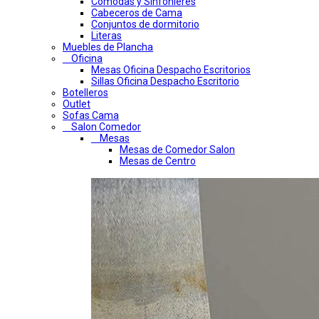
Comodas y Sinfonieres
Cabeceros de Cama
Conjuntos de dormitorio
Literas
Muebles de Plancha
Oficina
Mesas Oficina Despacho Escritorios
Sillas Oficina Despacho Escritorio
Botelleros
Outlet
Sofas Cama
Salon Comedor
Mesas
Mesas de Comedor Salon
Mesas de Centro