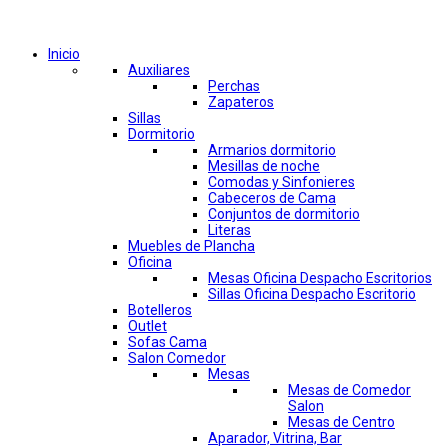
Comprar por categorías
Inicio
Auxiliares
Perchas
Zapateros
Sillas
Dormitorio
Armarios dormitorio
Mesillas de noche
Comodas y Sinfonieres
Cabeceros de Cama
Conjuntos de dormitorio
Literas
Muebles de Plancha
Oficina
Mesas Oficina Despacho Escritorios
Sillas Oficina Despacho Escritorio
Botelleros
Outlet
Sofas Cama
Salon Comedor
Mesas
Mesas de Comedor
Salon
Mesas de Centro
Aparador, Vitrina, Bar