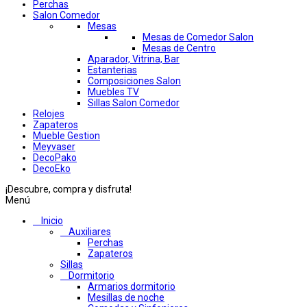
Perchas
Salon Comedor
Mesas
Mesas de Comedor Salon
Mesas de Centro
Aparador, Vitrina, Bar
Estanterias
Composiciones Salon
Muebles TV
Sillas Salon Comedor
Relojes
Zapateros
Mueble Gestion
Meyvaser
DecoPako
DecoEko
¡Descubre, compra y disfruta!
Menú
Inicio
Auxiliares
Perchas
Zapateros
Sillas
Dormitorio
Armarios dormitorio
Mesillas de noche