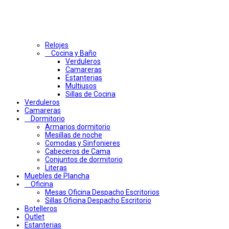
Relojes
Cocina y Baño
Verduleros
Camareras
Estanterias
Multiusos
Sillas de Cocina
Verduleros
Camareras
Dormitorio
Armarios dormitorio
Mesillas de noche
Comodas y Sinfonieres
Cabeceros de Cama
Conjuntos de dormitorio
Literas
Muebles de Plancha
Oficina
Mesas Oficina Despacho Escritorios
Sillas Oficina Despacho Escritorio
Botelleros
Outlet
Estanterias