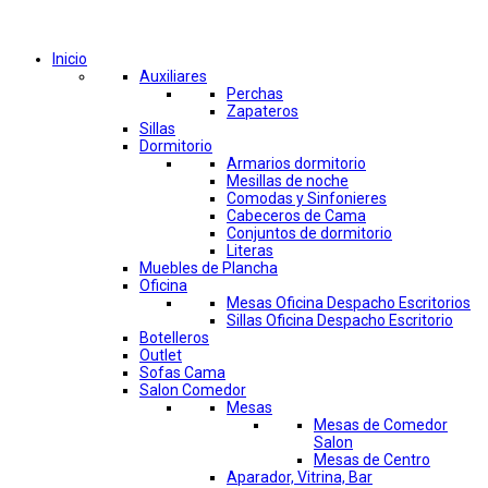
Comprar por categorías
Inicio
Auxiliares
Perchas
Zapateros
Sillas
Dormitorio
Armarios dormitorio
Mesillas de noche
Comodas y Sinfonieres
Cabeceros de Cama
Conjuntos de dormitorio
Literas
Muebles de Plancha
Oficina
Mesas Oficina Despacho Escritorios
Sillas Oficina Despacho Escritorio
Botelleros
Outlet
Sofas Cama
Salon Comedor
Mesas
Mesas de Comedor
Salon
Mesas de Centro
Aparador, Vitrina, Bar