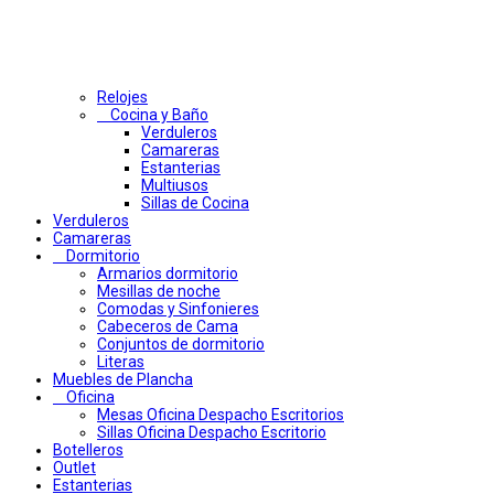
Relojes
Cocina y Baño
Verduleros
Camareras
Estanterias
Multiusos
Sillas de Cocina
Verduleros
Camareras
Dormitorio
Armarios dormitorio
Mesillas de noche
Comodas y Sinfonieres
Cabeceros de Cama
Conjuntos de dormitorio
Literas
Muebles de Plancha
Oficina
Mesas Oficina Despacho Escritorios
Sillas Oficina Despacho Escritorio
Botelleros
Outlet
Estanterias