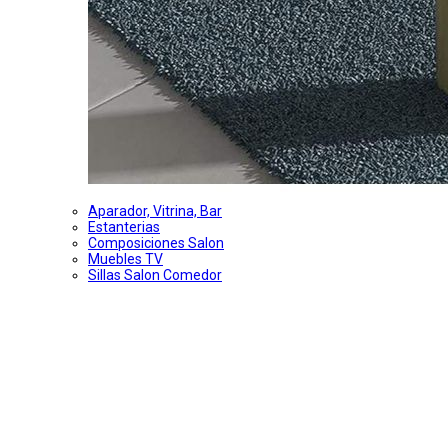
Aparador, Vitrina, Bar
Estanterias
Composiciones Salon
Muebles TV
Sillas Salon Comedor