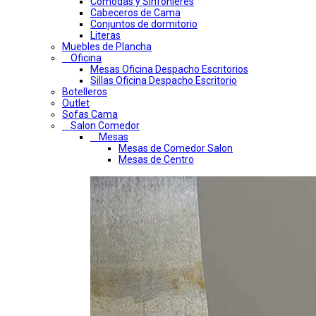
Comodas y Sinfonieres
Cabeceros de Cama
Conjuntos de dormitorio
Literas
Muebles de Plancha
Oficina
Mesas Oficina Despacho Escritorios
Sillas Oficina Despacho Escritorio
Botelleros
Outlet
Sofas Cama
Salon Comedor
Mesas
Mesas de Comedor Salon
Mesas de Centro