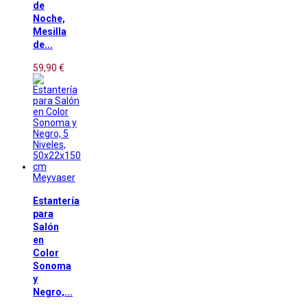
de
Noche,
Mesilla
de...
59,90 €
Meyvaser
Estantería
para
Salón
en
Color
Sonoma
y
Negro,...