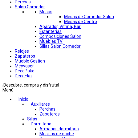
Perchas
Salon Comedor
Mesas
Mesas de Comedor Salon
Mesas de Centro
Aparador, Vitrina, Bar
Estanterias
Composiciones Salon
Muebles TV
Sillas Salon Comedor
Relojes
Zapateros
Mueble Gestion
Meyvaser
DecoPako
DecoEko
¡Descubre, compra y disfruta!
Menú
Inicio
Auxiliares
Perchas
Zapateros
Sillas
Dormitorio
Armarios dormitorio
Mesillas de noche