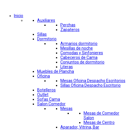
Comprar por categorías
Inicio
Auxiliares
Perchas
Zapateros
Sillas
Dormitorio
Armarios dormitorio
Mesillas de noche
Comodas y Sinfonieres
Cabeceros de Cama
Conjuntos de dormitorio
Literas
Muebles de Plancha
Oficina
Mesas Oficina Despacho Escritorios
Sillas Oficina Despacho Escritorio
Botelleros
Outlet
Sofas Cama
Salon Comedor
Mesas
Mesas de Comedor
Salon
Mesas de Centro
Aparador, Vitrina, Bar