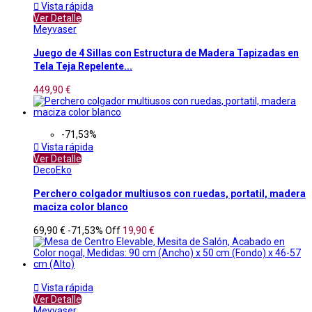

Vista rápida
Ver Detalle
Meyvaser
Juego de 4 Sillas con Estructura de Madera Tapizadas en
Tela Teja Repelente...
449,90 €
-71,53%

Vista rápida
Ver Detalle
DecoEko
Perchero colgador multiusos con ruedas, portatil, madera
maciza color blanco
69,90 €
-71,53%
Off
19,90 €

Vista rápida
Ver Detalle
Meyvaser