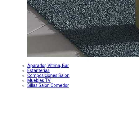
Aparador, Vitrina, Bar
Estanterias
Composiciones Salon
Muebles TV
Sillas Salon Comedor