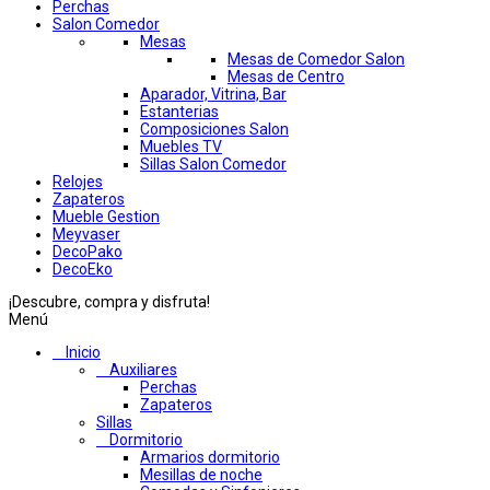
Perchas
Salon Comedor
Mesas
Mesas de Comedor Salon
Mesas de Centro
Aparador, Vitrina, Bar
Estanterias
Composiciones Salon
Muebles TV
Sillas Salon Comedor
Relojes
Zapateros
Mueble Gestion
Meyvaser
DecoPako
DecoEko
¡Descubre, compra y disfruta!
Menú
Inicio
Auxiliares
Perchas
Zapateros
Sillas
Dormitorio
Armarios dormitorio
Mesillas de noche