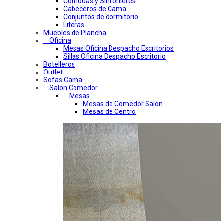
Comodas y Sinfonieres
Cabeceros de Cama
Conjuntos de dormitorio
Literas
Muebles de Plancha
Oficina
Mesas Oficina Despacho Escritorios
Sillas Oficina Despacho Escritorio
Botelleros
Outlet
Sofas Cama
Salon Comedor
Mesas
Mesas de Comedor Salon
Mesas de Centro