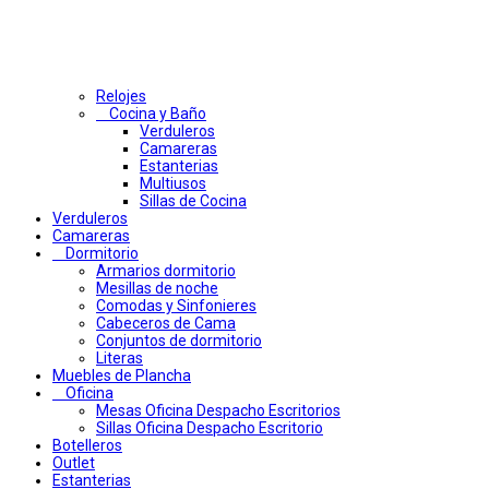
Relojes
Cocina y Baño
Verduleros
Camareras
Estanterias
Multiusos
Sillas de Cocina
Verduleros
Camareras
Dormitorio
Armarios dormitorio
Mesillas de noche
Comodas y Sinfonieres
Cabeceros de Cama
Conjuntos de dormitorio
Literas
Muebles de Plancha
Oficina
Mesas Oficina Despacho Escritorios
Sillas Oficina Despacho Escritorio
Botelleros
Outlet
Estanterias