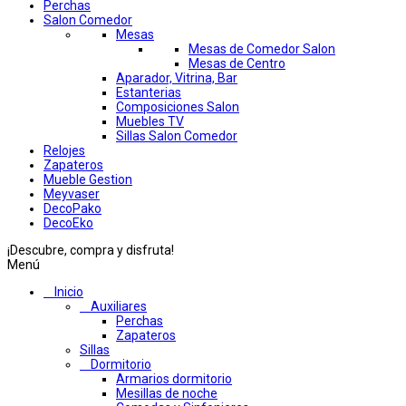
Perchas
Salon Comedor
Mesas
Mesas de Comedor Salon
Mesas de Centro
Aparador, Vitrina, Bar
Estanterias
Composiciones Salon
Muebles TV
Sillas Salon Comedor
Relojes
Zapateros
Mueble Gestion
Meyvaser
DecoPako
DecoEko
¡Descubre, compra y disfruta!
Menú
Inicio
Auxiliares
Perchas
Zapateros
Sillas
Dormitorio
Armarios dormitorio
Mesillas de noche