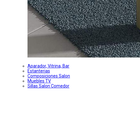
Aparador, Vitrina, Bar
Estanterias
Composiciones Salon
Muebles TV
Sillas Salon Comedor