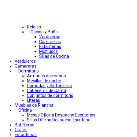
Relojes
Cocina y Baño
Verduleros
Camareras
Estanterias
Multiusos
Sillas de Cocina
Verduleros
Camareras
Dormitorio
Armarios dormitorio
Mesillas de noche
Comodas y Sinfonieres
Cabeceros de Cama
Conjuntos de dormitorio
Literas
Muebles de Plancha
Oficina
Mesas Oficina Despacho Escritorios
Sillas Oficina Despacho Escritorio
Botelleros
Outlet
Estanterias