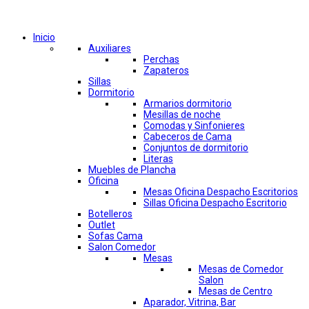
Comprar por categorías
Inicio
Auxiliares
Perchas
Zapateros
Sillas
Dormitorio
Armarios dormitorio
Mesillas de noche
Comodas y Sinfonieres
Cabeceros de Cama
Conjuntos de dormitorio
Literas
Muebles de Plancha
Oficina
Mesas Oficina Despacho Escritorios
Sillas Oficina Despacho Escritorio
Botelleros
Outlet
Sofas Cama
Salon Comedor
Mesas
Mesas de Comedor
Salon
Mesas de Centro
Aparador, Vitrina, Bar