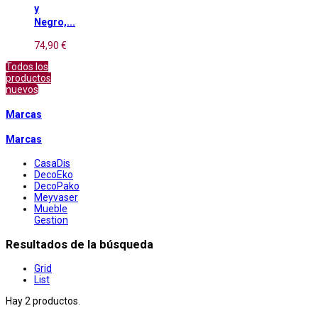
y
Negro,...
74,90 €
Todos los
productos
nuevos
Marcas
Marcas
CasaDis
DecoEko
DecoPako
Meyvaser
Mueble
Gestion
Resultados de la búsqueda
Grid
List
Hay 2 productos.