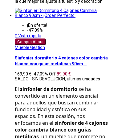
la que mejor se ajuste a tu estilo y decoración.
¡En oferta!
-47,09%

Vista rápida
Compra Ahora
Mueble Gestion
Sinfonier dormitorio 4 cajones color cambria
blanco con guias metalicas 90cm...
169,90 €
-47,09%
Off
89,90 €
SALDO - SIN DEVOLUCION, ultimas unidades
El 
sinfonier de dormitorio
 se ha 
convertido en un elemento esencial 
para aquellos que buscan combinar 
funcionalidad y estética en sus 
espacios. En esta ocasión, nos 
enfocamos en el 
sinfonier de 4 cajones 
color cambria blanco con guías 
metálicas
, un mueble que promete no 