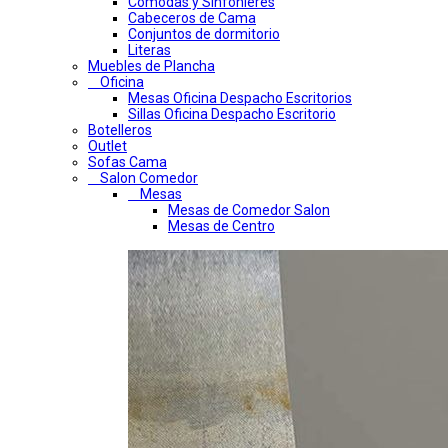
Comodas y Sinfonieres
Cabeceros de Cama
Conjuntos de dormitorio
Literas
Muebles de Plancha
Oficina
Mesas Oficina Despacho Escritorios
Sillas Oficina Despacho Escritorio
Botelleros
Outlet
Sofas Cama
Salon Comedor
Mesas
Mesas de Comedor Salon
Mesas de Centro