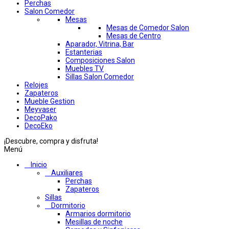
Perchas
Salon Comedor
Mesas
Mesas de Comedor Salon
Mesas de Centro
Aparador, Vitrina, Bar
Estanterias
Composiciones Salon
Muebles TV
Sillas Salon Comedor
Relojes
Zapateros
Mueble Gestion
Meyvaser
DecoPako
DecoEko
¡Descubre, compra y disfruta!
Menú
Inicio
Auxiliares
Perchas
Zapateros
Sillas
Dormitorio
Armarios dormitorio
Mesillas de noche