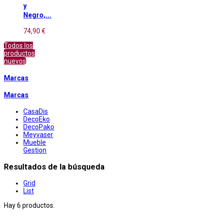
y
Negro,...
74,90 €
Todos los
productos
nuevos
Marcas
Marcas
CasaDis
DecoEko
DecoPako
Meyvaser
Mueble
Gestion
Resultados de la búsqueda
Grid
List
Hay 6 productos.