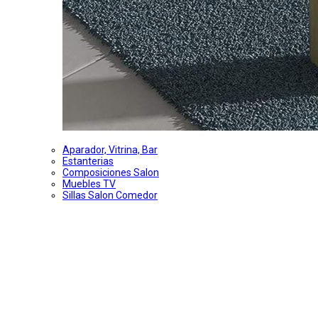
Aparador, Vitrina, Bar
Estanterias
Composiciones Salon
Muebles TV
Sillas Salon Comedor