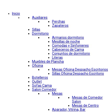
Comprar por categorías
Inicio
Auxiliares
Perchas
Zapateros
Sillas
Dormitorio
Armarios dormitorio
Mesillas de noche
Comodas y Sinfonieres
Cabeceros de Cama
Conjuntos de dormitorio
Literas
Muebles de Plancha
Oficina
Mesas Oficina Despacho Escritorios
Sillas Oficina Despacho Escritorio
Botelleros
Outlet
Sofas Cama
Salon Comedor
Mesas
Mesas de Comedor
Salon
Mesas de Centro
Aparador, Vitrina, Bar