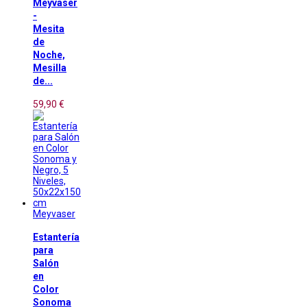
Meyvaser
-
Mesita
de
Noche,
Mesilla
de...
59,90 €
Meyvaser
Estantería
para
Salón
en
Color
Sonoma