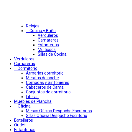
Relojes
Cocina y Baño
Verduleros
Camareras
Estanterias
Multiusos
Sillas de Cocina
Verduleros
Camareras
Dormitorio
Armarios dormitorio
Mesillas de noche
Comodas y Sinfonieres
Cabeceros de Cama
Conjuntos de dormitorio
Literas
Muebles de Plancha
Oficina
Mesas Oficina Despacho Escritorios
Sillas Oficina Despacho Escritorio
Botelleros
Outlet
Estanterias