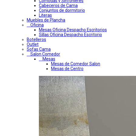
Comodas y Sinfonieres
Cabeceros de Cama
Conjuntos de dormitorio
Literas
Muebles de Plancha
Oficina
Mesas Oficina Despacho Escritorios
Sillas Oficina Despacho Escritorio
Botelleros
Outlet
Sofas Cama
Salon Comedor
Mesas
Mesas de Comedor Salon
Mesas de Centro