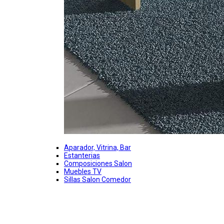
Aparador, Vitrina, Bar
Estanterias
Composiciones Salon
Muebles TV
Sillas Salon Comedor