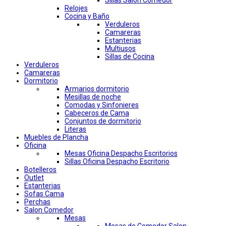
Sillas Salon Comedor
Relojes
Cocina y Baño
Verduleros
Camareras
Estanterias
Multiusos
Sillas de Cocina
Verduleros
Camareras
Dormitorio
Armarios dormitorio
Mesillas de noche
Comodas y Sinfonieres
Cabeceros de Cama
Conjuntos de dormitorio
Literas
Muebles de Plancha
Oficina
Mesas Oficina Despacho Escritorios
Sillas Oficina Despacho Escritorio
Botelleros
Outlet
Estanterias
Sofas Cama
Perchas
Salon Comedor
Mesas