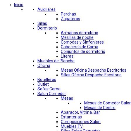
Inicio
Auxiliares
Perchas
Zapateros
Sillas
Dormitorio
Armarios dormitorio
Mesillas de noche
Comodas y Sinfonieres
Cabeceros de Cama
Conjuntos de dormitorio
Literas
Muebles de Plancha
Oficina
Mesas Oficina Despacho Escritorios
Sillas Oficina Despacho Escritorio
Botelleros
Outlet
Sofas Cama
Salon Comedor
Mesas
Mesas de Comedor Salo
Mesas de Centro
Aparador, Vitrina, Bar
Estanterias
Composiciones Salon
Muebles TV