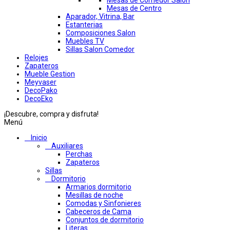
Mesas de Comedor Salon
Mesas de Centro
Aparador, Vitrina, Bar
Estanterias
Composiciones Salon
Muebles TV
Sillas Salon Comedor
Relojes
Zapateros
Mueble Gestion
Meyvaser
DecoPako
DecoEko
¡Descubre, compra y disfruta!
Menú
Inicio
Auxiliares
Perchas
Zapateros
Sillas
Dormitorio
Armarios dormitorio
Mesillas de noche
Comodas y Sinfonieres
Cabeceros de Cama
Conjuntos de dormitorio
Literas