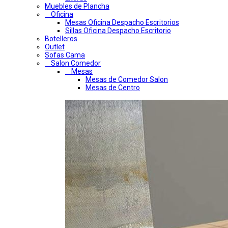
Muebles de Plancha
Oficina
Mesas Oficina Despacho Escritorios
Sillas Oficina Despacho Escritorio
Botelleros
Outlet
Sofas Cama
Salon Comedor
Mesas
Mesas de Comedor Salon
Mesas de Centro